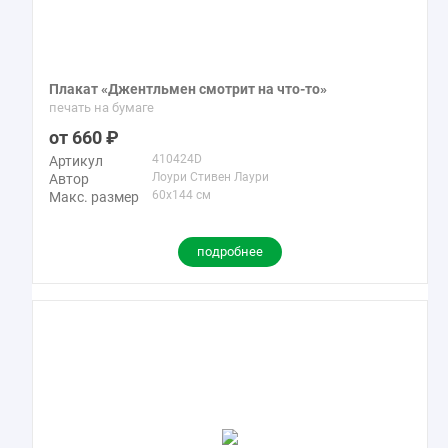
Плакат «Джентльмен смотрит на что-то»
печать на бумаге
660
410424D
Артикул
Лоури Стивен Лаури
Автор
60x144 см
Макс. размер
подробнее