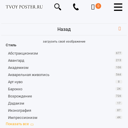
0
Назад
загрузить своё изображение
Стиль
Абстракционизм
677
Авангард
213
Академизм
106
Акварельная живопись
544
Арт нуво
8
Барокко
2K
Возрождение
726
Дадаизм
17
Иконография
87
Импрессионизм
4K
Караваджизм
1