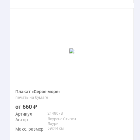
Плакат «Серое море»
печать на бумаге
660
214807B
Артикул
Лоуренс Стивен
Автор
Лаури
59x44 см
Макс. размер