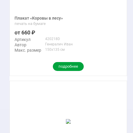
Плакат «Коровы в лесу»
печать на бумаге
660
420218D
Артикул
Генералич Иван
Автор
150x135 см
Макс. размер
подробнее