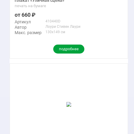
Плакат «Уличная сцена»
печать на бумаге
660
410440D
Артикул
Лоури Стивен Лаури
Автор
130x149 см
Макс. размер
подробнее