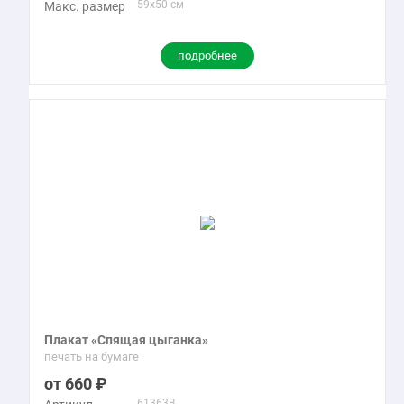
59x50 см
Макс. размер
подробнее
Плакат «Спящая цыганка»
печать на бумаге
660
61363B