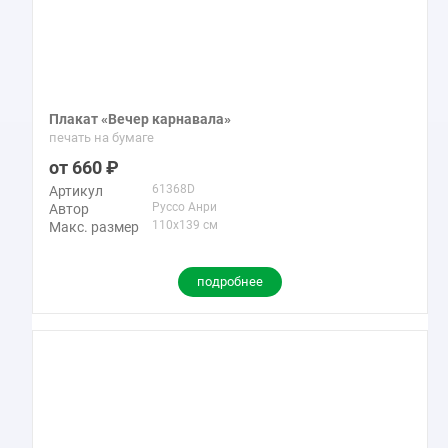
Плакат «Вечер карнавала»
печать на бумаге
660
61368D
Артикул
Руссо Анри
Автор
110x139 см
Макс. размер
подробнее