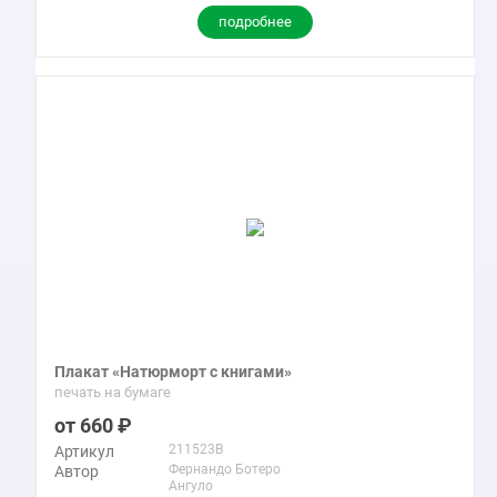
подробнее
Плакат «Натюрморт с книгами»
печать на бумаге
660
211523B
Артикул
Фернандо Ботеро
Автор
Ангуло