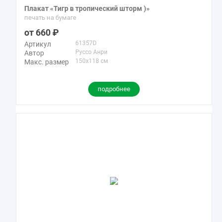
Плакат «Тигр в тропический шторм )»
Фэнтези
67
печать на бумаге
Экспрессионизм
209
660
Эскиз
35
61357D
Артикул
Руссо Анри
Автор
150x118 см
Макс. размер
подробнее