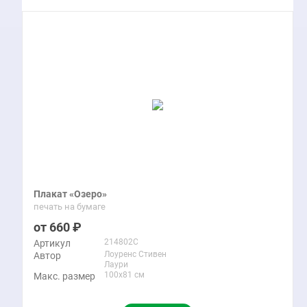
Плакат «Озеро»
печать на бумаге
660
214802C
Артикул
Лоуренс Стивен
Автор
Лаури
100x81 см
Макс. размер