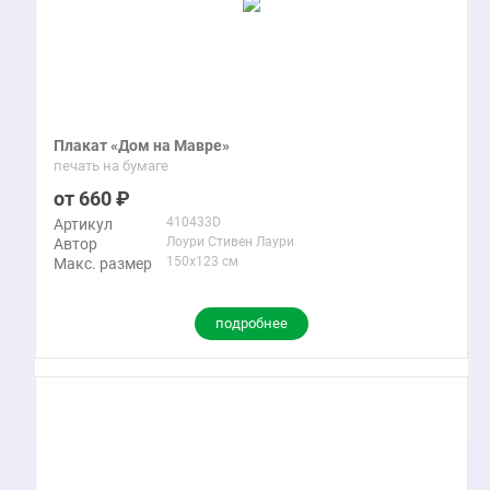
Плакат «Дом на Мавре»
печать на бумаге
660
410433D
Артикул
Лоури Стивен Лаури
Автор
150x123 см
Макс. размер
подробнее