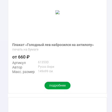
Плакат «Голодный лев набросился на антилопу»
печать на бумаге
660
61353D
Артикул
Руссо Анри
Автор
149x99 см
Макс. размер
подробнее