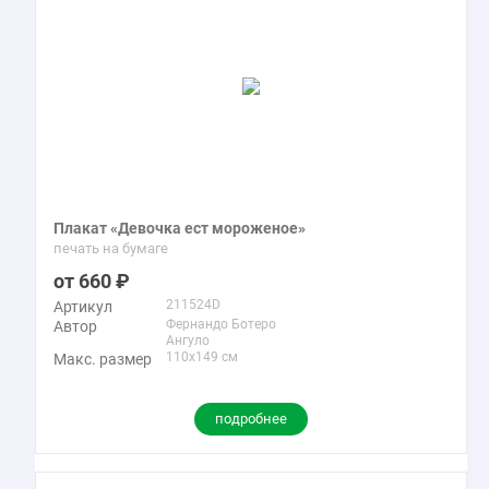
Плакат «Девочка ест мороженое»
печать на бумаге
660
211524D
Артикул
Фернандо Ботеро
Автор
Ангуло
110x149 см
Макс. размер
подробнее