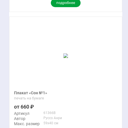
подробнее
Плакат «Сон №1»
печать на бумаге
660
61366B
Артикул
Руссо Анри
Автор
59x40 см
Макс. размер