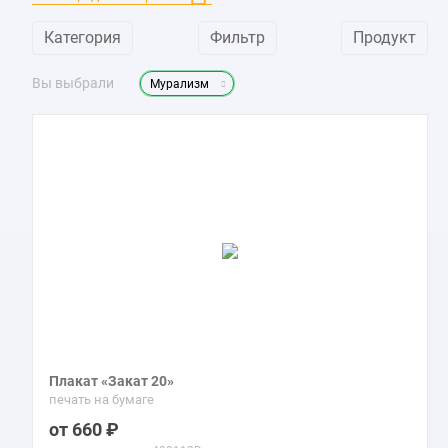
Поп-арт
195
Категория
Фильтр
Продукт
Постимпрессионизм
1K
Постмодернизм
2
Вы выбрали
Мурализм
Прерафаэлитизм
5
Примитивизм
50
Реализм
4K
Риджионализм
7
Рококо
130
Романтизм
1K
Россика
1
Символизм
256
Современное искусство
5
Сюрреализм
273
Ташизм
1
Тонализм
16
Плакат «Закат 20»
Тушь
6
печать на бумаге
Укиё-э
183
660
Фовизм
99