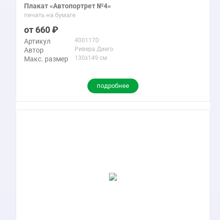
Плакат «Автопортрет №4»
печать на бумаге
660
400117D
Артикул
Ривера Диего
Автор
130x149 см
Макс. размер
подробнее