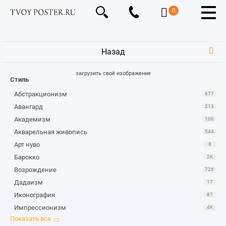
0
Назад
загрузить своё изображение
Стиль
Абстракционизм
677
Авангард
213
Академизм
106
Акварельная живопись
544
Арт нуво
8
Барокко
2K
Возрождение
726
Дадаизм
17
Иконография
87
Импрессионизм
4K
Караваджизм
1