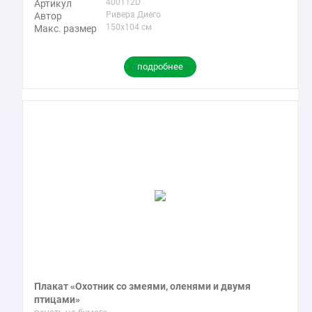
400112D
Артикул
Фэнтези
67
Ривера Диего
Автор
150x104 см
Макс. размер
Экспрессионизм
209
Эскиз
35
подробнее
Плакат «Охотник со змеями, оленями и двумя
птицами»