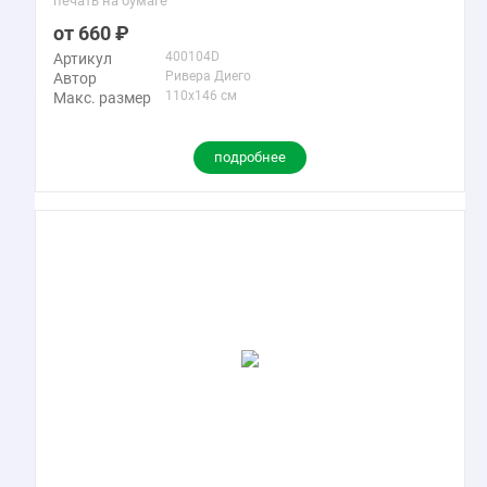
печать на бумаге
660
400104D
Артикул
Ривера Диего
Автор
110x146 см
Макс. размер
подробнее