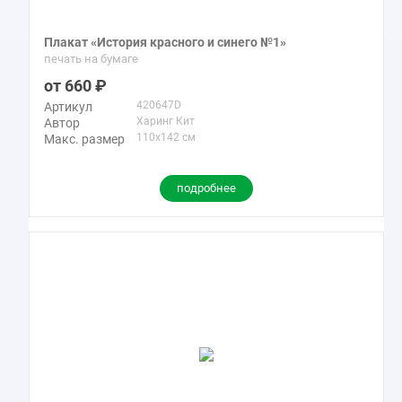
Плакат «История красного и синего №1»
печать на бумаге
660
420647D
Артикул
Харинг Кит
Автор
110x142 см
Макс. размер
подробнее