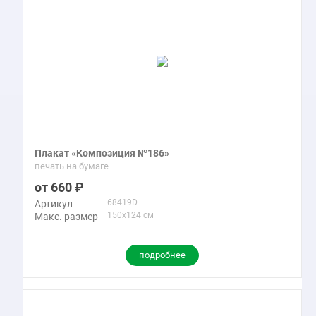
Плакат «Композиция №186»
печать на бумаге
660
68419D
Артикул
150x124 см
Макс. размер
подробнее