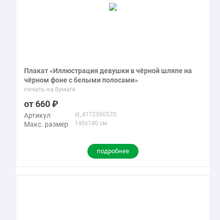
Плакат «Иллюстрация девушки в чёрной шляпе на
чёрном фоне с белыми полосами»
печать на бумаге
660
st_417259057D
Артикул
140x140 см
Макс. размер
подробнее