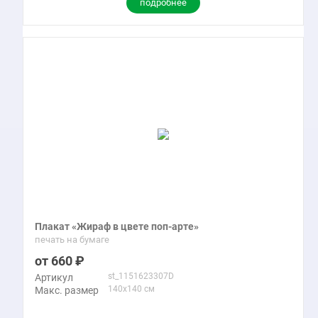
подробнее
Плакат «Жираф в цвете поп-арте»
печать на бумаге
660
st_1151623307D
Артикул
140x140 см
Макс. размер