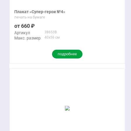
Плакат «Супер-герои №4»
печать на бумаге
660
38653B
Артикул
40x56 см
Макс. размер
подробнее