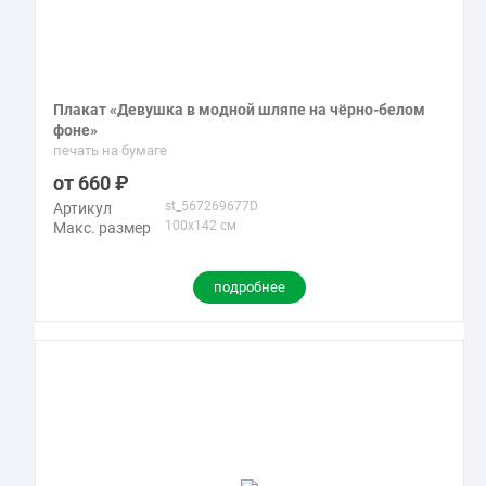
Плакат «Девушка в модной шляпе на чёрно-белом
фоне»
печать на бумаге
660
st_567269677D
Артикул
100x142 см
Макс. размер
подробнее