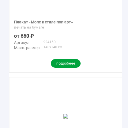
Плакат «Мопс в стиле поп арт»
печать на бумаге
660
92415D
Артикул
140x140 см
Макс. размер
подробнее