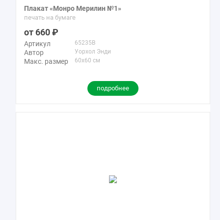
Плакат «Монро Мерилин №1»
Фэнтези
67
печать на бумаге
Экспрессионизм
209
660
Эскиз
35
65235B
Артикул
Уорхол Энди
Автор
60x60 см
Макс. размер
подробнее