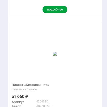
подробнее
Плакат «Без названия»
печать на бумаге
660
420632D
Артикул
Харинг Кит
Автор