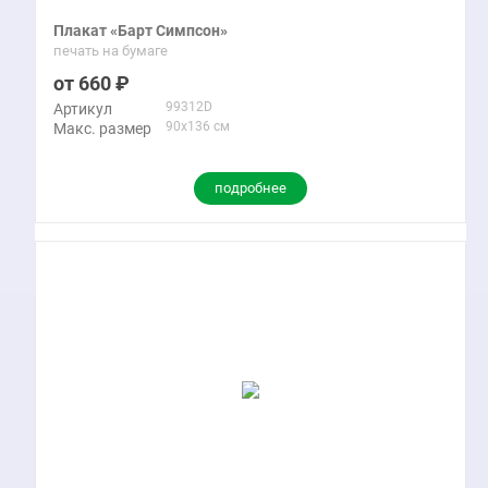
Плакат «Барт Симпсон»
печать на бумаге
660
99312D
Артикул
90x136 см
Макс. размер
подробнее