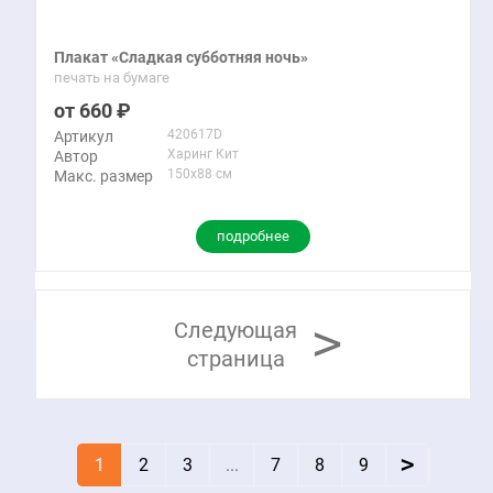
Плакат «Сладкая субботняя ночь»
печать на бумаге
660
420617D
Артикул
Харинг Кит
Автор
150x88 см
Макс. размер
подробнее
>
Следующая
страница
>
1
2
3
...
7
8
9