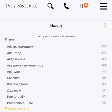
0
Назад
загрузить своё изображение
Стиль
Абстракционизм
677
Авангард
213
Академизм
106
Акварельная живопись
544
Арт нуво
8
Барокко
2K
Возрождение
726
Дадаизм
17
Иконография
87
Импрессионизм
4K
Караваджизм
1