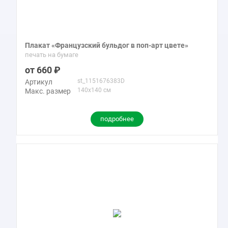
Плакат «Французский бульдог в поп-арт цвете»
печать на бумаге
660
st_1151676383D
Артикул
140x140 см
Макс. размер
подробнее