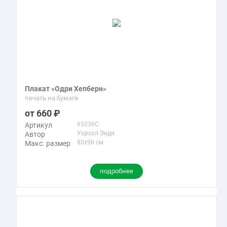
Плакат «Одри Хепберн»
печать на бумаге
660
65236C
Артикул
Уорхол Энди
Автор
80x96 см
Макс. размер
подробнее