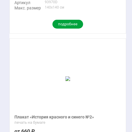
93970D
Артикул
140x140 см
Макс. размер
подробнее
Плакат «История красного и синего №2»
печать на бумаге
660