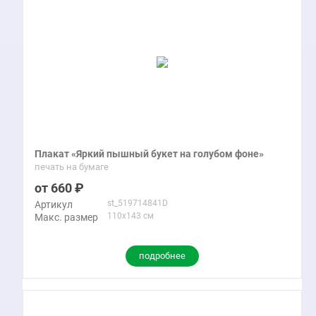
Плакат «Яркий пышный букет на голубом фоне»
печать на бумаге
660
st_519714841D
Артикул
110x143 см
Макс. размер
подробнее