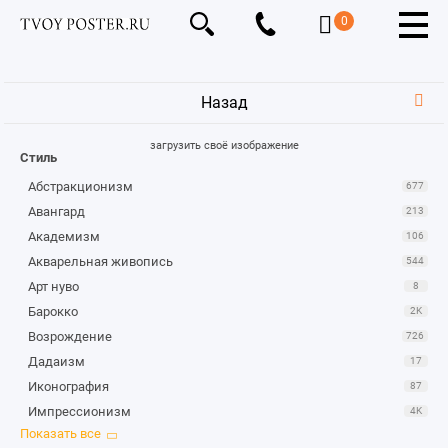
0
Назад
загрузить своё изображение
Стиль
Абстракционизм
677
Авангард
213
Академизм
106
Акварельная живопись
544
Арт нуво
8
Барокко
2K
Возрождение
726
Дадаизм
17
Иконография
87
Импрессионизм
4K
Караваджизм
1