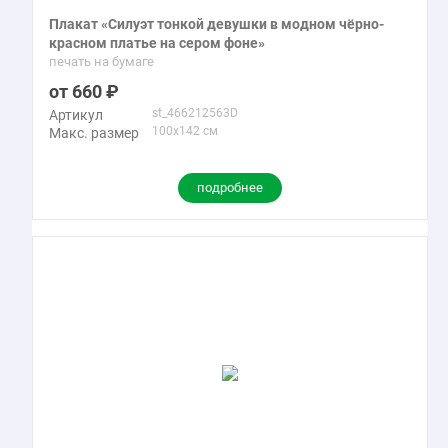
Плакат «Силуэт тонкой девушки в модном чёрно-
красном платье на сером фоне»
печать на бумаге
660
st_466212563D
Артикул
100x142 см
Макс. размер
подробнее