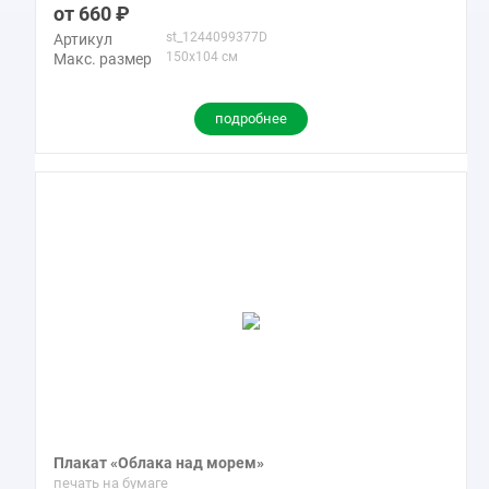
660
st_1244099377D
Артикул
150x104 см
Макс. размер
подробнее
Плакат «Облака над морем»
печать на бумаге