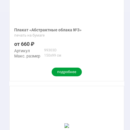
Плакат «Абстрактные облака №3»
печать на бумаге
660
99303D
Артикул
150x99 см
Макс. размер
подробнее