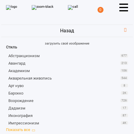
0
Назад
загрузить своё изображение
Стиль
Абстракционизм
677
Авангард
213
Академизм
106
Акварельная живопись
544
Арт нуво
8
Барокко
2K
Возрождение
726
Дадаизм
17
Иконография
87
Импрессионизм
4K
Караваджизм
1