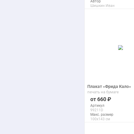
Автор
Шишкин Иван
Макс. размер
90x137 см
подробнее
Плакат «Фрида Кало»
печать на бумаге
660
Артикул
99211D
Макс. размер
100x143 см