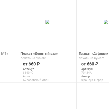
подроб
подробнее
я №1»
Плакат «Девятый вал»
Плакат «Дафнис и
печать на бумаге
печать на бумаге
660
660
Артикул
Артикул
61404C
70434A
Автор
Автор
Айвазовский Иван
Франсуа Жерар
Макс. размер
Макс. размер
100x66 см
30x26 см
подробнее
подроб