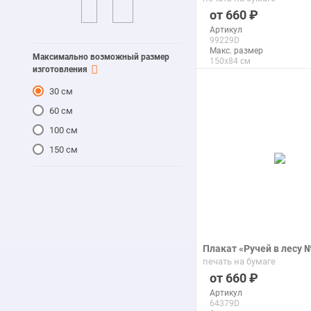
660
Артикул
99229D
Макс. размер
Максимально возможный размер
150x84 см
изготовления
30 см
подробнее
60 см
100 см
150 см
Плакат «Ручей в лесу 
печать на бумаге
660
Артикул
64379D