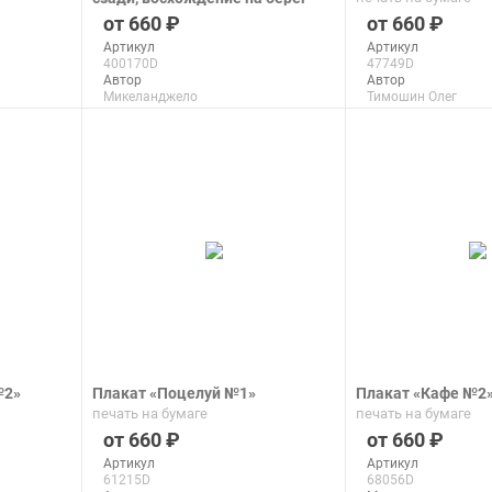
реки после Микеланджело»
660
660
печать на бумаге
Артикул
Артикул
400170D
47749D
Автор
Автор
Микеланджело
Тимошин Олег
Макс. размер
Макс. размер
90x138 см
150x116 см
подробнее
подроб
№2»
Плакат «Поцелуй №1»
Плакат «Кафе №2
печать на бумаге
печать на бумаге
660
660
Артикул
Артикул
61215D
68056D