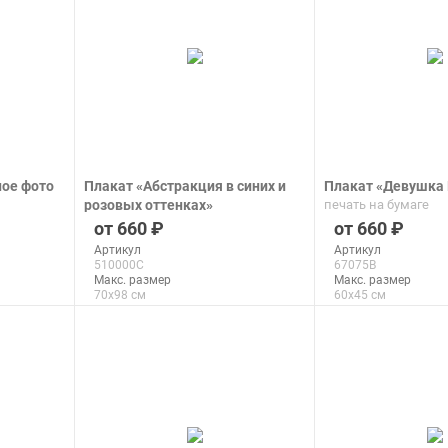
ое фото
Плакат «Абстракция в синих и
Плакат «Девушка
розовых оттенках»
печать на бумаге
печать на бумаге
660
660
Артикул
Артикул
510000C
67075B
Макс. размер
Макс. размер
70x98 см
60x45 см
подробнее
подроб