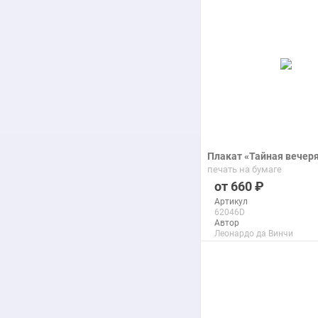
подробнее
Плакат «Тайная вечер
печать на бумаге
660
Артикул
62046D
Автор
Леонардо да Винчи
Макс. размер
150x75 см
подробнее