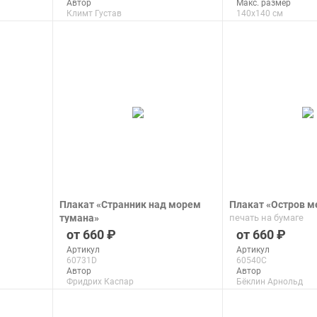
Автор
Макс. размер
Климт Густав
140x140 см
Макс. размер
140x140 см
подроб
подробнее
Плакат «Странник над морем
Плакат «Остров м
тумана»
печать на бумаге
печать на бумаге
660
660
Артикул
Артикул
60731D
60540C
Автор
Автор
Фридрих Каспар
Бёклин Арнольд
Давид
Макс. размер
Макс. размер
99x53 см
110x141 см