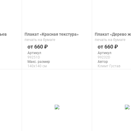
ьев
Плакат «Красная текстура»
Плакат «Дерево ж
печать на бумаге
печать на бумаге
660
660
Артикул
Артикул
99251D
99232D
Макс. размер
Автор
140x140 см
Климт Густав
Макс. размер
150x100 см
подробнее
подроб