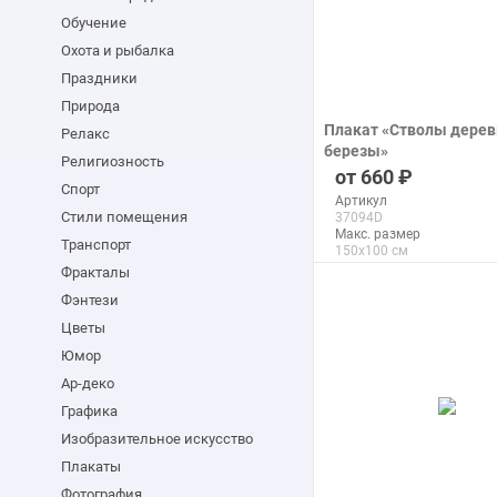
Обучение
Охота и рыбалка
Праздники
Природа
Плакат «Стволы дерев
Релакс
березы»
Религиозность
печать на бумаге
660
Спорт
Артикул
Стили помещения
37094D
Макс. размер
Транспорт
150x100 см
Фракталы
Фэнтези
подробнее
Цветы
Юмор
Ар-деко
Графика
Изобразительное искусство
Плакаты
Фотография