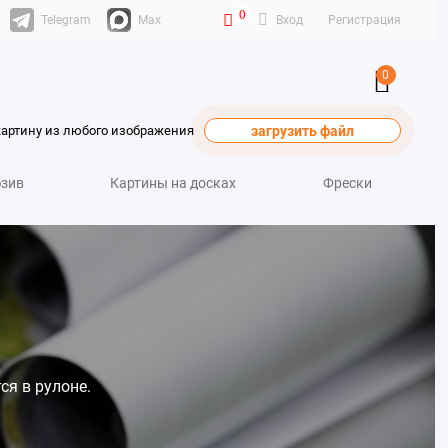
0
Telegram
Max
Вход
Регистрация
0
картину из любого изображения
загрузить файл
зив
Картины на досках
Фрески
ся в рулоне.