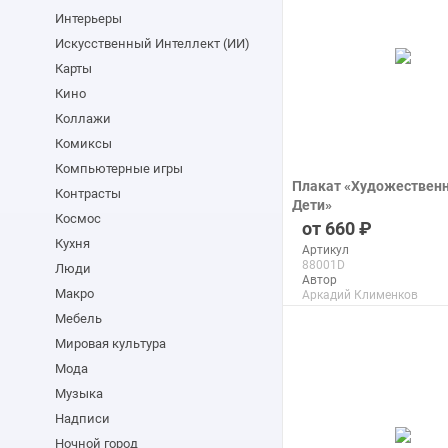
Интерьеры
Искусственный Интеллект (ИИ)
Карты
Кино
Коллажи
Комиксы
Компьютерные игры
Плакат «Художественн
Контрасты
Дети»
Космос
печать на бумаге
660
Кухня
Артикул
88001D
Люди
Автор
Макро
Аркадий Клименков
Макс. размер
Мебель
120x150 см
Мировая культура
Мода
подробнее
Музыка
Надписи
Ночной город