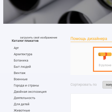
загрузить своё изображение
Помощь дизайнера
Каталог плакатов
Арт
Архитектура
Ботаника
В рулоне
Быт людей
Винтаж
Военные
Сортировать по
Города и страны
Двойная экспозиция
Деятельность
Для детей
Животные