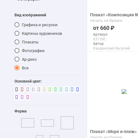
Плакат «Композиция 
Вид изображений
печать на бумаге
Графика и рисунки
660
Картины художников
Артикул
63138C
Плакаты
Автор
Кандинский Василий
Фотографии
Макс. размер
99x63 см
Ар-деко
Все
подробнее
Основной цвет:
Форма
Плакат «Море и пляж»
печать на бумаге