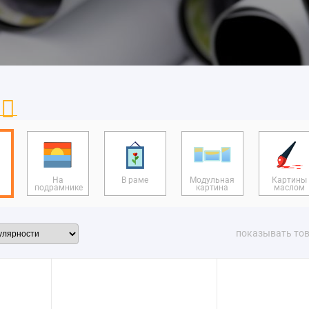
На
В раме
Модульная
Картины
подрамнике
картина
маслом
показывать то