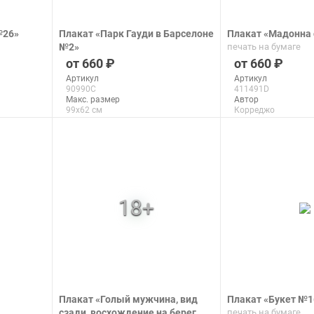
№26»
Плакат «Парк Гауди в Барселоне
Плакат «Мадонна
№2»
печать на бумаге
печать на бумаге
660
660
Артикул
Артикул
90990C
411491D
Макс. размер
Автор
99x62 см
Корреджо
Макс. размер
110x142 см
подробнее
подроб
Плакат «Голый мужчина, вид
Плакат «Букет №1
сзади, восхождение на берег
печать на бумаге