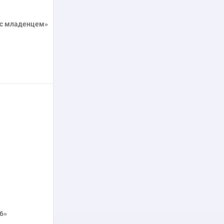
 с младенцем»
нее
6»