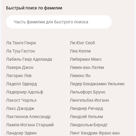
Быстрый поиск по фамилии
Ла Танге Генри
Ли Юнг Сеоб
Ла Туш Гастон
Лиа Келли
Лабиль-Гиар Аделаида
Либерман Макс
Лавери Джон
Ливен ван Латем
Лагорио Лев
Ливенс Ян
Ладелл Эдвард
Лидер Бенджамин Уильямс
Ладюрнер Адольф
Лильефорс Бруно
Лакост Чарльз
Лингельбах Иоганн
Лакс Джордж
Линднер Ричард
Лактионов Александр
Линдсей Уильям
Лампи Иоганн Старший
Линдхольм Берндт
Ландсир Эдвин
Линт Хендрик Франс ван