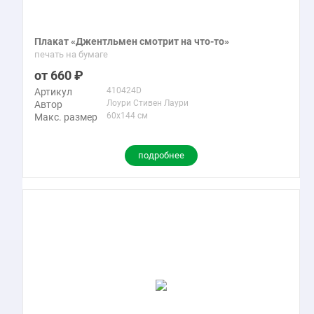
Плакат «Джентльмен смотрит на что-то»
печать на бумаге
660
410424D
Артикул
Лоури Стивен Лаури
Автор
60x144 см
Макс. размер
подробнее