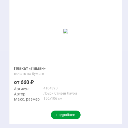
Плакат «Лиман»
печать на бумаге
660
410439D
Артикул
Лоури Стивен Лаури
Автор
150x106 см
Макс. размер
подробнее