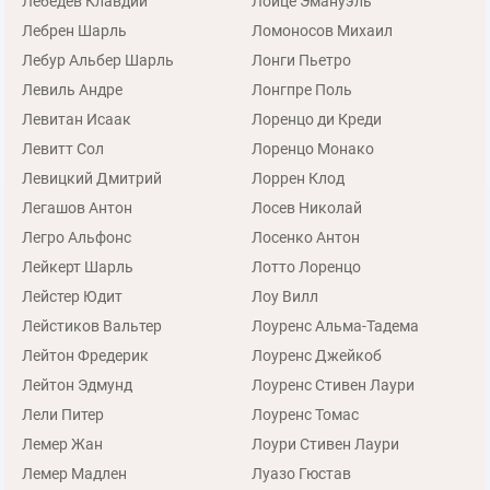
Лебедев Клавдий
Лойце Эмануэль
Лебрен Шарль
Ломоносов Михаил
Лебур Альбер Шарль
Лонги Пьетро
Левиль Андре
Лонгпре Поль
Левитан Исаак
Лоренцо ди Креди
Левитт Сол
Лоренцо Монако
Левицкий Дмитрий
Лоррен Клод
Легашов Антон
Лосев Николай
Легро Альфонс
Лосенко Антон
Лейкерт Шарль
Лотто Лоренцо
Лейстер Юдит
Лоу Вилл
Лейстиков Вальтер
Лоуренс Альма-Тадема
Лейтон Фредерик
Лоуренс Джейкоб
Лейтон Эдмунд
Лоуренс Стивен Лаури
Лели Питер
Лоуренс Томас
Лемер Жан
Лоури Стивен Лаури
Лемер Мадлен
Луазо Гюстав