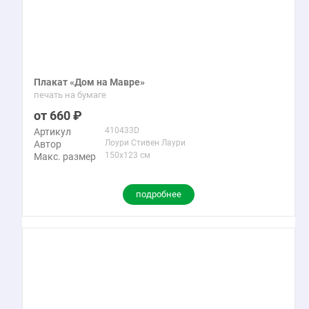
Плакат «Дом на Мавре»
печать на бумаге
660
410433D
Артикул
Лоури Стивен Лаури
Автор
150x123 см
Макс. размер
подробнее