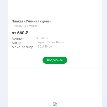
Плакат «Уличная сцена»
печать на бумаге
660
410440D
Артикул
Лоури Стивен Лаури
Автор
130x149 см
Макс. размер
подробнее