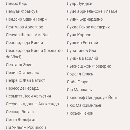
Лемох Карл
Луар Луиджи
Лемуан Франсуа
Луи-Габриэль-Эжен Изабе
Лендсир Эдвин Генри
Луини Бернардино
Лентулов Аристарх
Лукас Генри Фредерик
Ленуар Шарль-Амабль
Луна Карлос
Леонардо да Винчи
Лупшин Евгений
Леонардо да Винчи (Leonardo
Лучанинов Иван
da Vinci)
Лучкив Василий
Леотард Элис
Льюис Джон Фредерик
Лепин Станислас
Лэделл Эллен
Лепренс Жан Батист
Лэйн Генри
Лересс де Герард
Лю Маошань
Лермитт Леон Августин
Людольф Линдерс де Йонг
Лесрель Адольф Александр
Люс Максимильен
Лесюэр Эсташ
Люсьен Генри
Леттл Вольфганг
Ли Уильям Робинсон