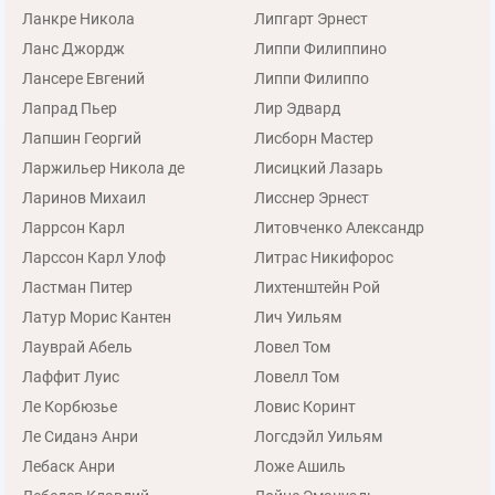
Ланкре Никола
Липгарт Эрнест
Ланс Джордж
Липпи Филиппино
Лансере Евгений
Липпи Филиппо
Лапрад Пьер
Лир Эдвард
Лапшин Георгий
Лисборн Мастер
Ларжильер Никола де
Лисицкий Лазарь
Ларинов Михаил
Лисснер Эрнест
Ларрсон Карл
Литовченко Александр
Ларссон Карл Улоф
Литрас Никифорос
Ластман Питер
Лихтенштейн Рой
Латур Морис Кантен
Лич Уильям
Лауврай Абель
Ловел Том
Лаффит Луис
Ловелл Том
Ле Корбюзье
Ловис Коринт
Ле Сиданэ Анри
Логсдэйл Уильям
Лебаск Анри
Ложе Ашиль