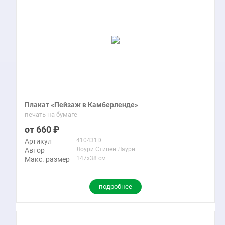
Плакат «Пейзаж в Камберленде»
печать на бумаге
660
410431D
Артикул
Лоури Стивен Лаури
Автор
147x38 см
Макс. размер
подробнее