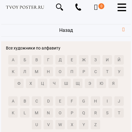
0
Назад
Все художники по алфавиту
А
Б
В
Г
Д
Е
Ж
З
И
Й
К
Л
М
Н
О
П
Р
С
Т
У
Ф
Х
Ц
Ч
Ш
Щ
Э
Ю
Я
A
B
C
D
E
F
G
H
I
J
K
L
M
N
O
P
Q
R
S
T
U
V
W
X
Y
Z