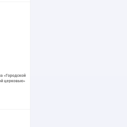
нее
а «Городской
ой церковью»