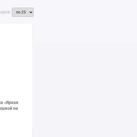
варов:
а «Яркая
ушкой на
асном платье
и»