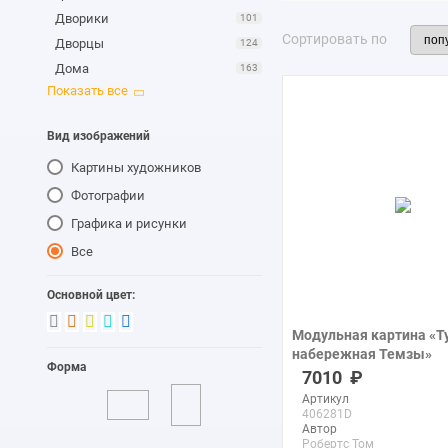
Дворики
101
Сортировать по
Дворцы
124
Дома
163
Замки и крепости
264
Интерьер
38
Вид изображений
Каналы
218
Картины художников
Крыши
2
Маяки
61
Фотографии
Мельницы
91
Графика и рисунки
Мосты
555
Все
Музей
8
Набережные
118
Основной цвет:
Небоскребы
217
Модульная картина «Т
Памятники
29
набережная Темзы»
Форма
Панорамы
476
печать на холсте
7010
Пирсы
18
Артикул
406281D
Площади
9
Автор
Порты
152
Робертс Том