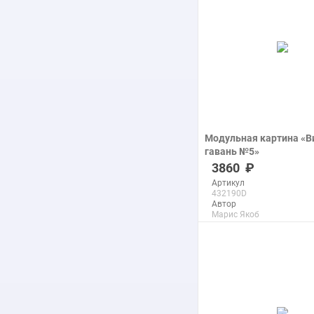
подробнее
Модульная картина «В
гавань №5»
печать на холсте
3860
Артикул
432190D
Автор
Марис Якоб
Размер
70x43 см
Макс. размер
290x178 см
подробнее