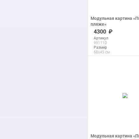
Модульная картина «П
пляже»
печать на холсте
4300
Артикул
99111D
Размер
68x45 см
Макс. размер
290x193 см
подробнее
Модульная картина «П