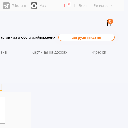
0
Telegram
Max
Вход
Регистрация
0
картину из любого изображения
загрузить файл
зив
Картины на досках
Фрески