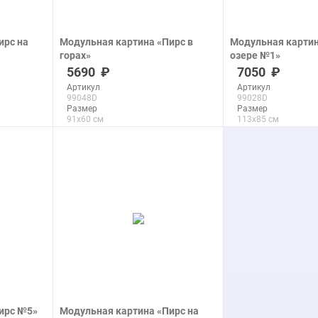
ирс на
Модульная картина «Пирс в
Модульная картин
горах»
озере №1»
печать на холсте
печать на холсте
5690
7050
Артикул
Артикул
99048D
99028D
Размер
Размер
91x60 см
113x85 см
Макс. размер
Макс. размер
290x192 см
266x200 см
подробнее
подроб
ирс №5»
Модульная картина «Пирс на