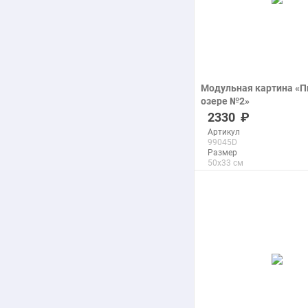
Модульная картина «П
озере №2»
печать на холсте
2330
Артикул
99045D
Размер
50x33 см
Макс. размер
290x192 см
подробнее