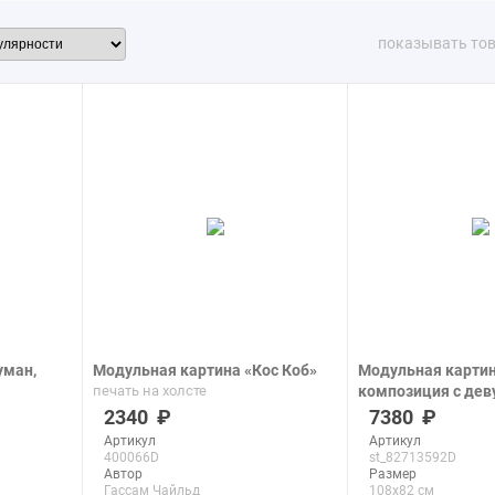
показывать то
уман,
Модульная картина «Кос Коб»
Модульная картин
печать на холсте
композиция с дев
пирсе в ярком кр
2340
7380
из всплеска краск
Артикул
Артикул
печать на холсте
400066D
st_82713592D
Автор
Размер
Гассам Чайльд
108x82 см