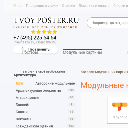
О нас
Продукция и услуги
Отзывы
Доставка и оплата
Скидки 
ПОСТЕРЫ, КАРТИНЫ, РЕПРОДУКЦИИ
+7 (495) 225-54-64
(пн-пт 09-19, сб-вс 09-19)
Перезвонить
Постеры
Модульные картины
загрузить своё изображение
Каталог модульных картин
Архитектура
Модульные 
NEW!
Авторские модульные
Архитектурные элементы
633
Аттракционы
10
Бассейн
3
Башни
15
В рулоне
Вокзалы
18
Гражданские здания
663