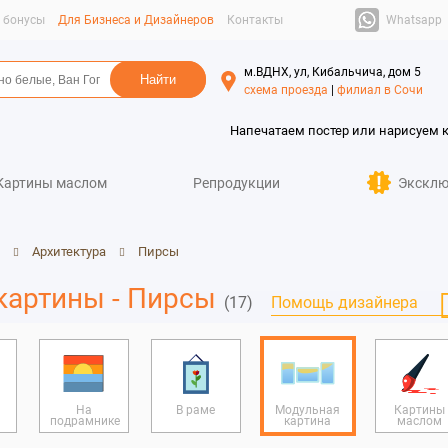
Whatsapp
и бонусы
Для Бизнеса и Дизайнеров
Контакты
м.ВДНХ, ул, Кибальчича, дом 5
схема проезда
|
филиал в Сочи
Напечатаем постер или нарисуем 
Картины маслом
Репродукции
Эксклю
Архитектура
Пирсы
картины - Пирсы
(17)
Помощь дизайнера
На
В раме
Модульная
Картины
подрамнике
картина
маслом