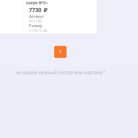
озере №3»
печать на холсте
7730
Артикул
99118D
Размер
113x75 см
Макс. размер
290x193 см
1
подробнее
не нашли нужный постер или картину?