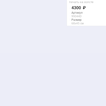
печать на холсте
4300
Артикул
99044D
Размер
68x45 см
Макс. размер
289x192 см
подробнее