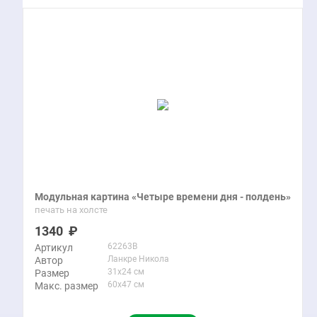
Модульная картина «Четыре времени дня - полдень»
печать на холсте
1340
62263B
Артикул
Ланкре Никола
Автор
31x24 см
Размер
60x47 см
Макс. размер