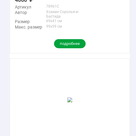
78961C
Артикул
Хоакин Соролья-и-
Автор
Бастида
69x41 см
Размер
99x59 см
Макс. размер
подробнее