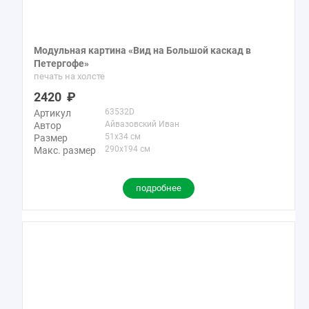
Модульная картина «Вид на Большой каскад в
Петергофе»
печать на холсте
2420
63532D
Артикул
Айвазовский Иван
Автор
51x34 см
Размер
290x194 см
Макс. размер
подробнее