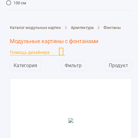
150 см
Скульптуры и статуи
152
Стадионы
10
Улицы
370
Каталог модульных картин
Архитектура
Фонтаны
Фонтаны
48
Модульные картины с фонтанами
Помощь дизайнера
Категория
Фильтр
Продукт