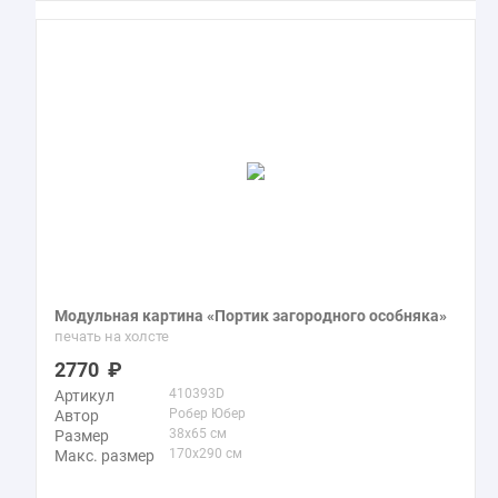
Модульная картина «Портик загородного особняка»
печать на холсте
2770
410393D
Артикул
Робер Юбер
Автор
38x65 см
Размер
170x290 см
Макс. размер