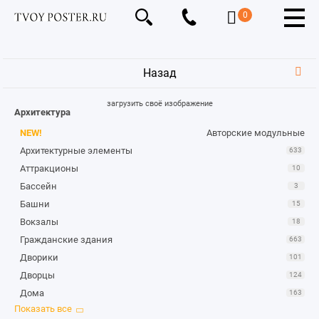
0
Назад
загрузить своё изображение
Архитектура
NEW!
Авторские модульные
Архитектурные элементы
633
Аттракционы
10
Бассейн
3
Башни
15
Вокзалы
18
Гражданские здания
663
Дворики
101
Дворцы
124
Дома
163
Замки и крепости
264