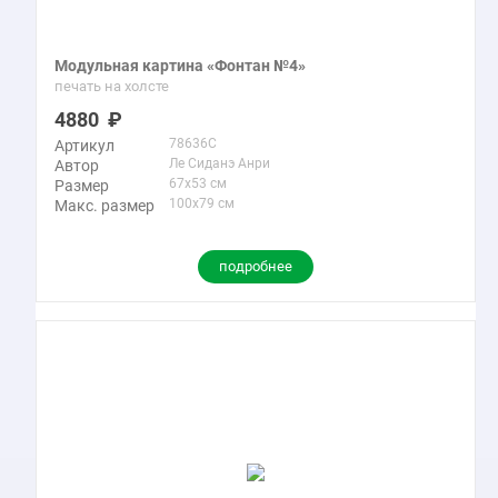
Модульная картина «Фонтан №4»
печать на холсте
4880
78636C
Артикул
Ле Сиданэ Анри
Автор
67x53 см
Размер
100x79 см
Макс. размер
подробнее