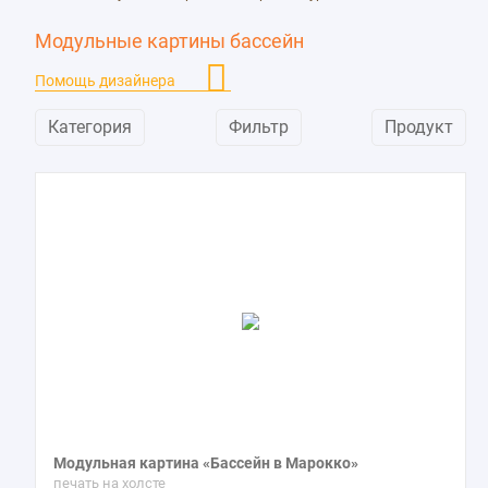
Скульптуры и статуи
152
Модульные картины бассейн
Стадионы
10
Улицы
370
Помощь дизайнера
Фонтаны
48
Категория
Фильтр
Продукт
Модульная картина «Бассейн в Марокко»
печать на холсте