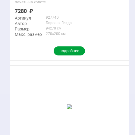
печать на холсте
7280
92774D
Артикул
Борелли Гвидо
Автор
94x70 см
Размер
270x200 см
Макс. размер
подробнее