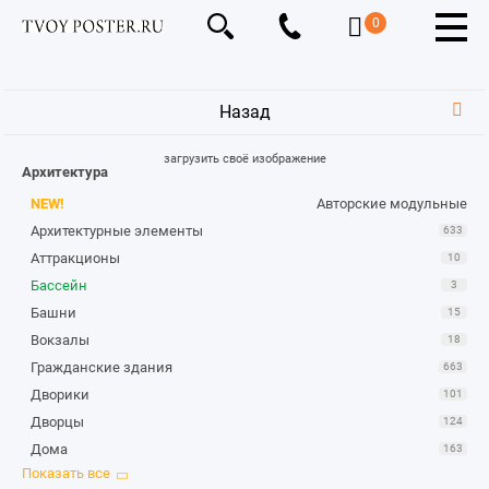
0
Назад
загрузить своё изображение
Архитектура
NEW!
Авторские модульные
Архитектурные элементы
633
Аттракционы
10
Бассейн
3
Башни
15
Вокзалы
18
Гражданские здания
663
Дворики
101
Дворцы
124
Дома
163
Замки и крепости
264