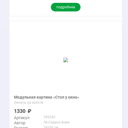
подробнее
Модульная картина «Стол у окна»
печать на холсте
1330
78924C
Артикул
Ле Сиданэ Анри
Автор
24x30 см