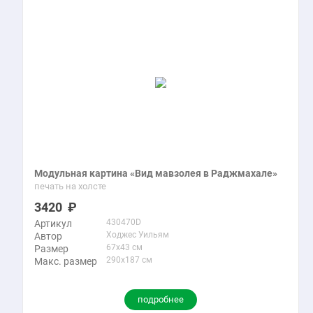
Модульная картина «Вид мавзолея в Раджмахале»
печать на холсте
3420
430470D
Артикул
Ходжес Уильям
Автор
67x43 см
Размер
290x187 см
Макс. размер
подробнее