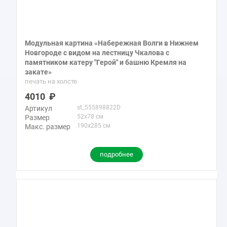
Модульная картина «Набережная Волги в Нижнем
Новгороде с видом на лестницу Чкалова с
памятником катеру "Герой" и башню Кремля на
закате»
печать на холсте
4010
st_555898822D
Артикул
52x78 см
Размер
190x285 см
Макс. размер
подробнее