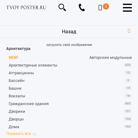
0
Назад
загрузить своё изображение
Архитектура
NEW!
Авторские модульные
Архитектурные элементы
633
Аттракционы
10
Бассейн
3
Башни
15
Вокзалы
18
Гражданские здания
663
Дворики
101
Дворцы
124
Дома
163
Замки и крепости
264