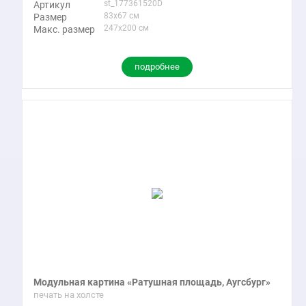
st_177361520D
Артикул
83x67 см
Размер
247x200 см
Макс. размер
подробнее
Модульная картина «Ратушная площадь, Аугсбург»
печать на холсте