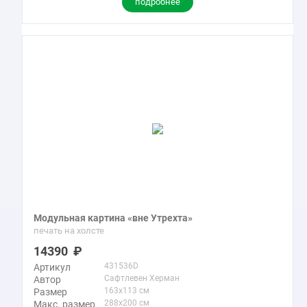
подробнее
Модульная картина «вне Утрехта»
печать на холсте
14390
431536D
Артикул
Сафтлевен Херман
Автор
163x113 см
Размер
288x200 см
Макс. размер