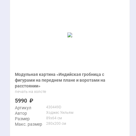
Модульная картина «Индийская гробница с
фигурами на переднем плане и воротами на
расстоянии»
печать на холсте
5990
430449D
Артикул
Ходжес Уильям
Автор
89x64 см
Размер
280x200 см
Макс. размер