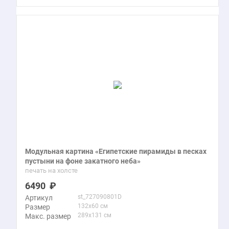
Модульная картина «Египетские пирамиды в песках
пустыни на фоне закатного неба»
печать на холсте
6490
st_727090801D
Артикул
132x60 см
Размер
289x131 см
Макс. размер