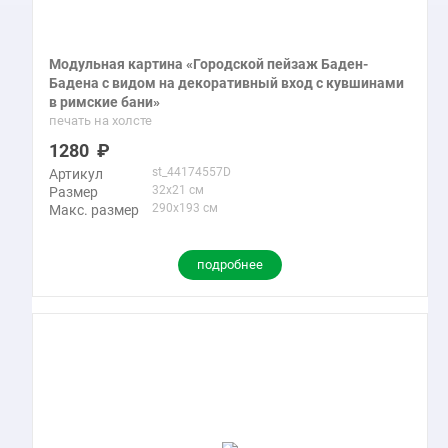
Модульная картина «Городской пейзаж Баден-
Бадена с видом на декоративный вход с кувшинами
в римские бани»
печать на холсте
1280
st_44174557D
Артикул
32x21 см
Размер
290x193 см
Макс. размер
подробнее