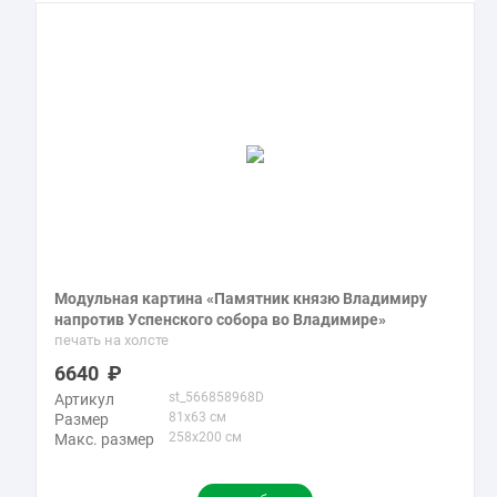
Модульная картина «Памятник князю Владимиру
напротив Успенского собора во Владимире»
печать на холсте
6640
st_566858968D
Артикул
81x63 см
Размер
258x200 см
Макс. размер