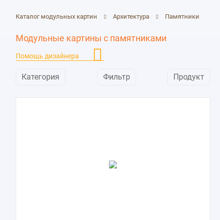
Скульптуры и статуи
152
Каталог модульных картин
Архитектура
Памятники
Стадионы
10
Улицы
370
Модульные картины с памятниками
Фонтаны
48
Помощь дизайнера
Категория
Фильтр
Продукт