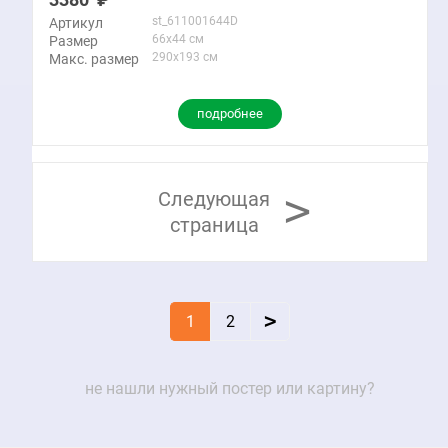
st_611001644D
Артикул
66x44 см
Размер
290x193 см
Макс. размер
подробнее
>
Следующая
страница
>
1
2
не нашли нужный постер или картину?