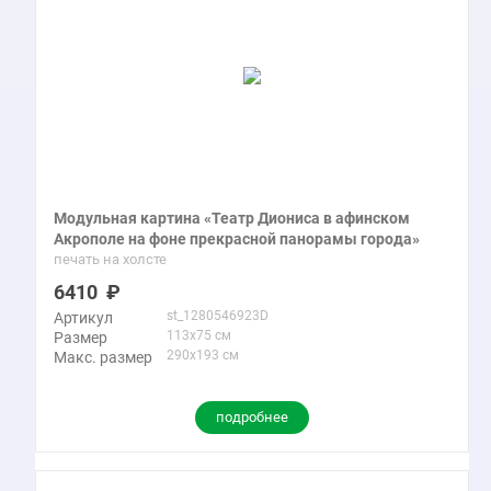
Модульная картина «Театр Диониса в афинском
Акрополе на фоне прекрасной панорамы города»
печать на холсте
6410
st_1280546923D
Артикул
113x75 см
Размер
290x193 см
Макс. размер
подробнее