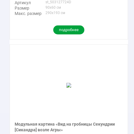
st_503127724D
Артикул
90x60 см
Размер
290x193 см
Макс. размер
подробнее
Модульная картина «Вид на гробницы Секундрии
[Сикандра] возле Агры»