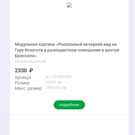
Модульная картина «Роскошный вечерний вид на
Гору Искусств в разноцветном освещении в центре
Брюсселя»
печать на холсте
2330
st_116760250D
Артикул
50x33 см
Размер
290x193 см
Макс. размер
подробнее