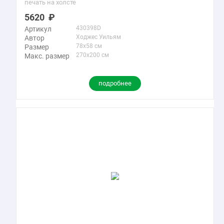
печать на холсте
5620
430398D
Артикул
Ходжес Уильям
Автор
78x58 см
Размер
270x200 см
Макс. размер
подробнее