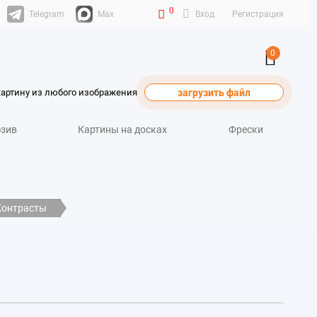
0
Telegram
Max
Вход
Регистрация
0
картину из любого изображения
загрузить файл
зив
Картины на досках
Фрески
Контрасты