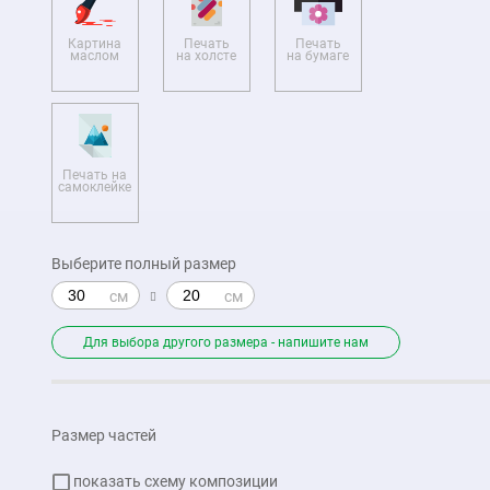
Картина
Печать
Печать
маслом
на холсте
на бумаге
Печать на
самоклейке
Выберите полный размер
Для выбора другого размера - напишите нам
Размер частей
показать схему композиции