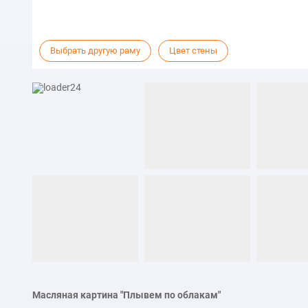
Выбрать другую раму
Цвет стены
Масляная картина "Плывем по облакам"