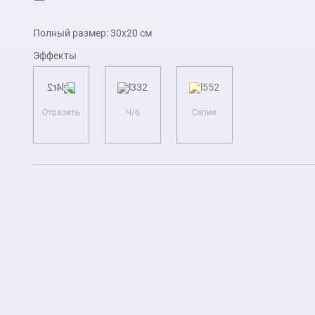
Полный размер:
30x20
см
Эффекты
Отразить
Ч/б
Сепия