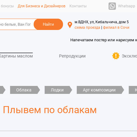
Whatsapp
и бонусы
Для Бизнеса и Дизайнеров
Контакты
м.ВДНХ, ул, Кибальчича, дом 5
схема проезда
|
филиал в Сочи
Напечатаем постер или нарисуем 
Картины маслом
Репродукции
Эксклю
Облака
Лодки
Арт композиции
е Плывем по облакам