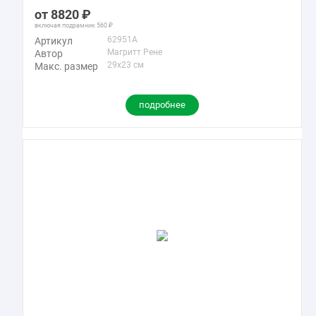
8820
включая подрамник
560
62951A
Артикул
Магритт Рене
Автор
29x23 см
Макс. размер
подробнее