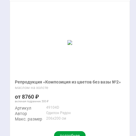
Репродукция «Композиция из цветов без вазы №2»
маслом на холсте
8760
включая подрамник
500
49104D
Артикул
Одилон Редон
Автор
206x200 см
Макс. размер
подробнее