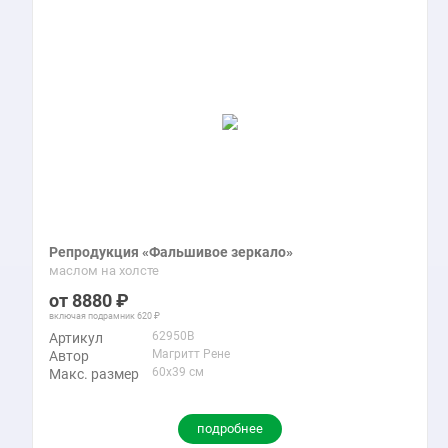
Репродукция «Фальшивое зеркало»
маслом на холсте
8880
включая подрамник
620
62950B
Артикул
Магритт Рене
Автор
60x39 см
Макс. размер
подробнее