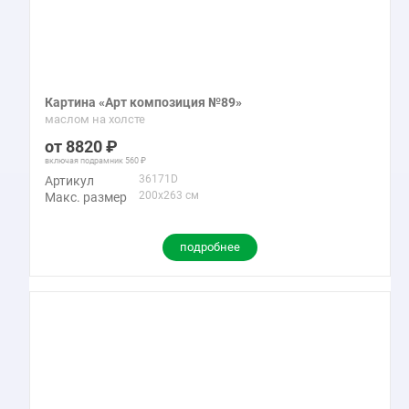
Картина «Арт композиция №89»
маслом на холсте
8820
включая подрамник
560
36171D
Артикул
200x263 см
Макс. размер
подробнее