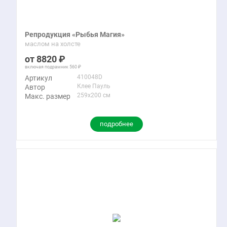
Репродукция «Рыбья Магия»
маслом на холсте
8820
включая подрамник
560
410048D
Артикул
Клее Пауль
Автор
259x200 см
Макс. размер
подробнее