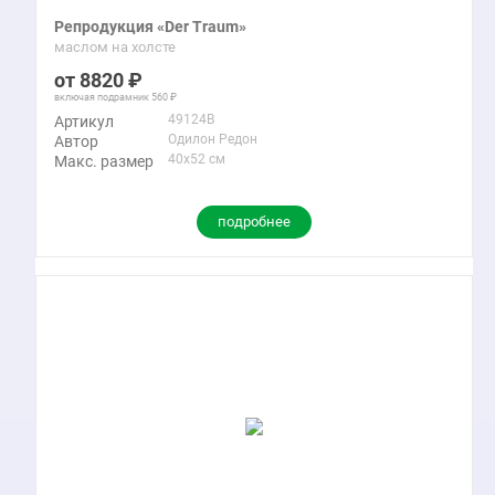
Репродукция «Der Traum»
маслом на холсте
8820
включая подрамник
560
49124B
Артикул
Одилон Редон
Автор
40x52 см
Макс. размер
подробнее