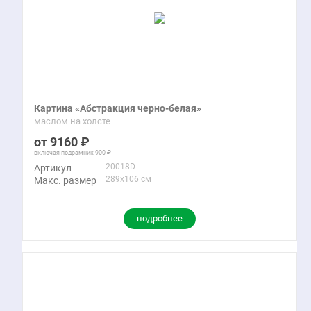
Картина «Абстракция черно-белая»
маслом на холсте
9160
включая подрамник
900
20018D
Артикул
289x106 см
Макс. размер
подробнее