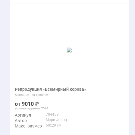
Репродукция «Всемирный корова»
маслом на холсте
9010
включая подрамник
750
70445B
Артикул
Марк Франц
Автор
60x29 см
Макс. размер