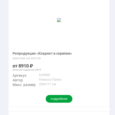
Репродукция «Кларнет и скрипки»
маслом на холсте
8910
включая подрамник
650
64588D
Артикул
Пикассо Пабло
Автор
289x171 см
Макс. размер
подробнее