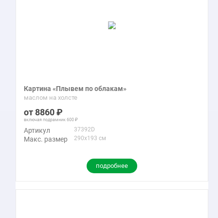
Картина «Плывем по облакам»
маслом на холсте
8860
включая подрамник
600
37392D
Артикул
290x193 см
Макс. размер
подробнее