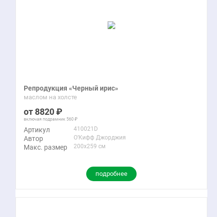
Репродукция «Черный ирис»
маслом на холсте
8820
включая подрамник
560
410021D
Артикул
О’Кифф Джорджия
Автор
200x259 см
Макс. размер
подробнее