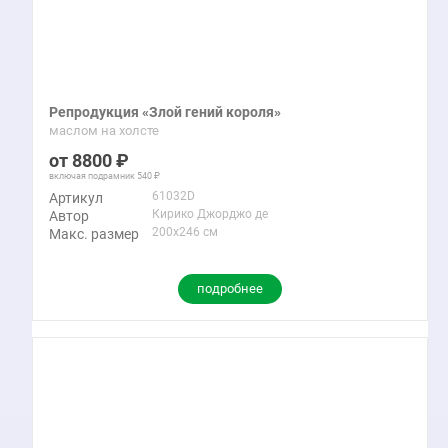
Репродукция «Злой гений короля»
маслом на холсте
8800
включая подрамник
540
61032D
Артикул
Кирико Джорджо де
Автор
200x246 см
Макс. размер
подробнее