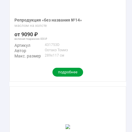
Репродукция «без названия №14»
маслом на холсте
9090
включая подрамник
830
431753D
Артикул
Оотакэ Томиэ
Автор
289x117 см
Макс. размер
подробнее