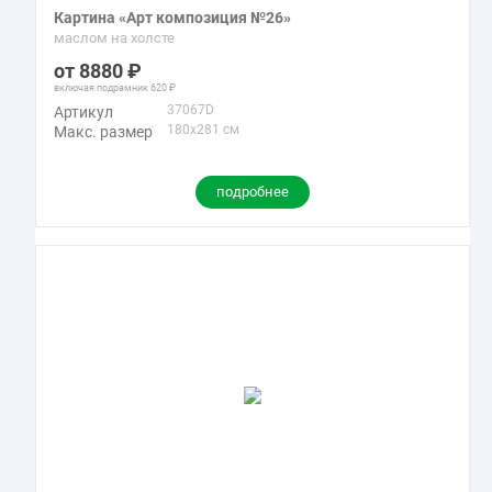
Картина «Арт композиция №26»
маслом на холсте
8880
включая подрамник
620
37067D
Артикул
180x281 см
Макс. размер
подробнее