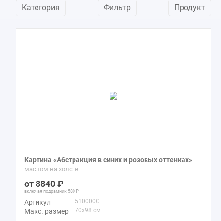
Категория
Фильтр
Продукт
Картина «Абстракция в синих и розовых оттенках»
маслом на холсте
8840
включая подрамник
580
510000C
Артикул
70x98 см
Макс. размер