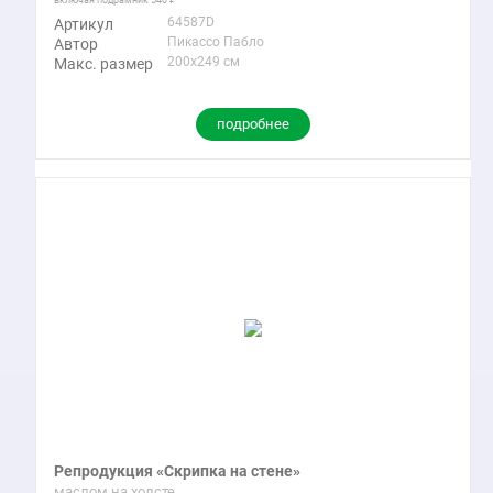
включая подрамник
540
64587D
Артикул
Пикассо Пабло
Автор
200x249 см
Макс. размер
подробнее
Репродукция «Скрипка на стене»
маслом на холсте