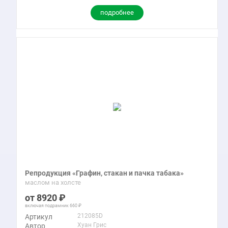
подробнее
Репродукция «Графин, стакан и пачка табака»
маслом на холсте
8920
включая подрамник
660
212085D
Артикул
Хуан Грис
Автор