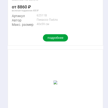
8860
включая подрамник
600
62511B
Артикул
Пикассо Пабло
Автор
40x59 см
Макс. размер
подробнее