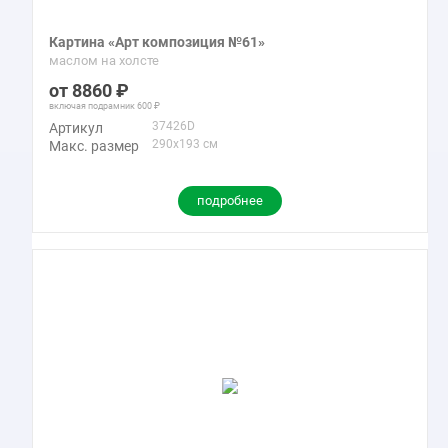
Картина «Арт композиция №61»
маслом на холсте
8860
включая подрамник
600
37426D
Артикул
290x193 см
Макс. размер
подробнее