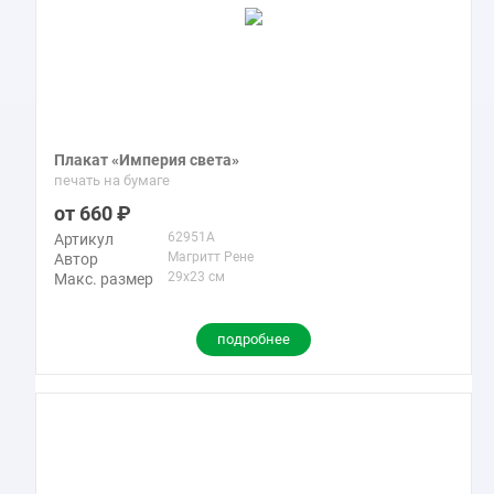
Плакат «Империя света»
печать на бумаге
660
62951A
Артикул
Магритт Рене
Автор
29x23 см
Макс. размер
подробнее