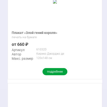
Плакат «Злой гений короля»
печать на бумаге
660
61032D
Артикул
Кирико Джорджо де
Автор
120x148 см
Макс. размер
подробнее