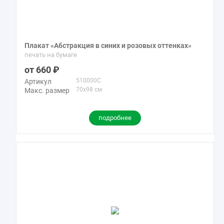
Плакат «Абстракция в синих и розовых оттенках»
печать на бумаге
660
510000C
Артикул
70x98 см
Макс. размер
подробнее