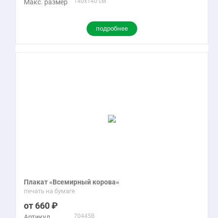
140x140 см
Макс. размер
подробнее
Плакат «Всемирный корова»
печать на бумаге
660
70445B
Артикул