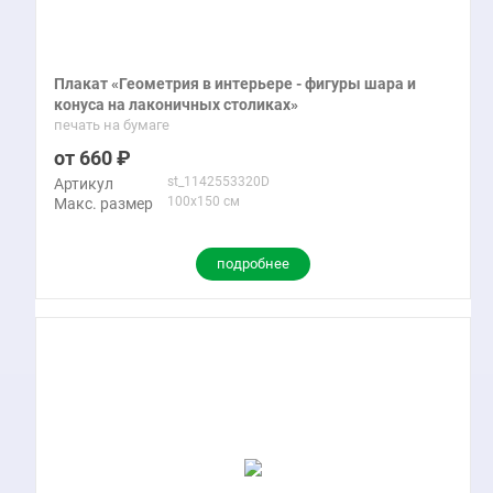
Плакат «Геометрия в интерьере - фигуры шара и
конуса на лаконичных столиках»
печать на бумаге
660
st_1142553320D
Артикул
100x150 см
Макс. размер
подробнее