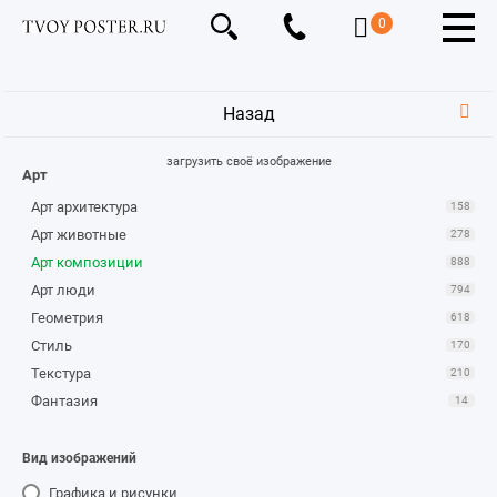
0
Назад
загрузить своё изображение
Арт
Арт архитектура
158
Арт животные
278
Арт композиции
888
Арт люди
794
Геометрия
618
Стиль
170
Текстура
210
Фантазия
14
Вид изображений
Графика и рисунки