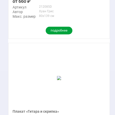
660
212085D
Артикул
Хуан Грис
Автор
80x139 см
Макс. размер
подробнее
Плакат «Гитара и скрипка»