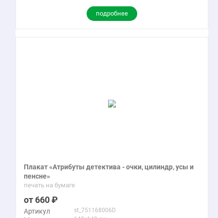
подробнее
Плакат «Атрибуты детектива - очки, цилиндр, усы и
пенсне»
печать на бумаге
660
st_751168006D
Артикул