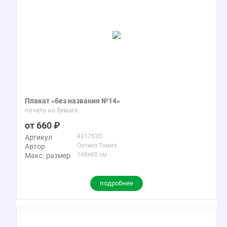
Плакат «без названия №14»
печать на бумаге
660
431753D
Артикул
Оотакэ Томиэ
Автор
148x60 см
Макс. размер
подробнее