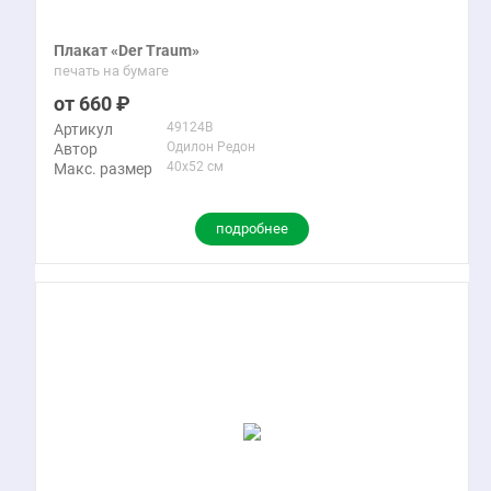
Плакат «Der Traum»
печать на бумаге
660
49124B
Артикул
Одилон Редон
Автор
40x52 см
Макс. размер
подробнее