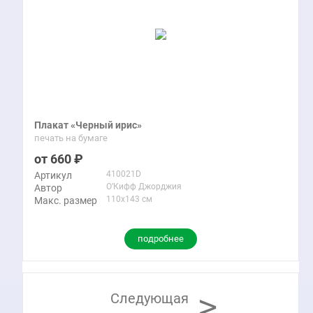
Плакат «Черный ирис»
печать на бумаге
660
410021D
Артикул
О’Кифф Джорджия
Автор
110x143 см
Макс. размер
подробнее
>
Следующая