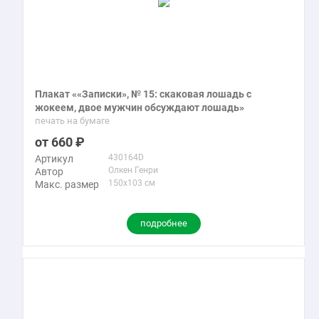
Плакат ««Записки», № 15: скаковая лошадь с
жокеем, двое мужчин обсуждают лошадь»
печать на бумаге
660
430164D
Артикул
Олкен Генри
Автор
150x103 см
Макс. размер
подробнее