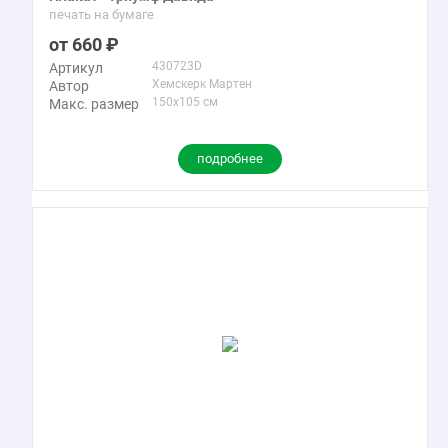
печать на бумаге
660
430723D
Артикул
Хемскерк Мартен
Автор
150x105 см
Макс. размер
подробнее