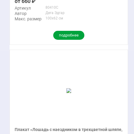
660
80410C
Артикул
Дега Эдгар
Автор
100x62 см
Макс. размер
подробнее
Плакат «Лошадь с наездником в трехцветной шляпе,