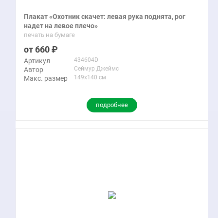
Плакат «Охотник скачет: левая рука поднята, рог
надет на левое плечо»
печать на бумаге
660
434604D
Артикул
Сеймур Джеймс
Автор
149x140 см
Макс. размер
подробнее