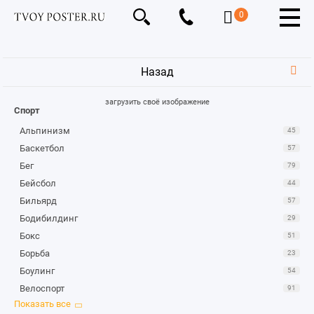
0
Назад
загрузить своё изображение
Спорт
Альпинизм
45
Баскетбол
57
Бег
79
Бейсбол
44
Бильярд
57
Бодибилдинг
29
Бокс
51
Борьба
23
Боулинг
54
Велоспорт
91
Верховая езда
91