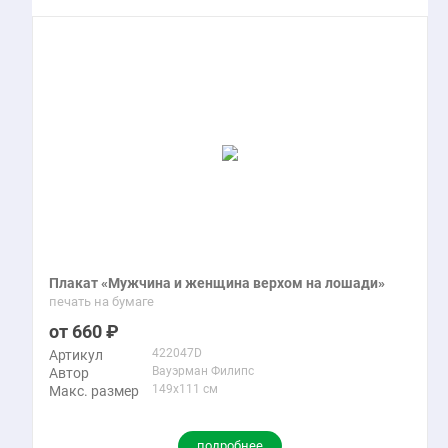
Плакат «Мужчина и женщина верхом на лошади»
печать на бумаге
660
422047D
Артикул
Вауэрман Филипс
Автор
149x111 см
Макс. размер
подробнее