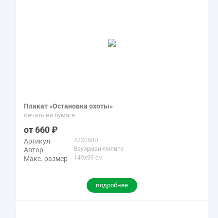
Плакат «Остановка охоты»
печать на бумаге
660
422050D
Артикул
Вауэрман Филипс
Автор
149x99 см
Макс. размер
подробнее