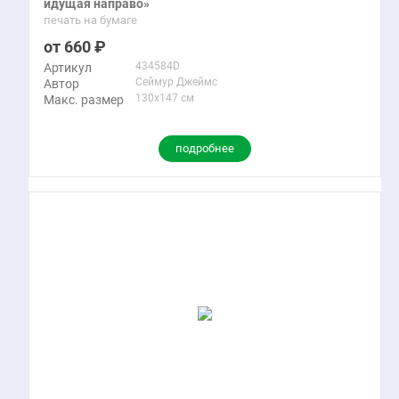
идущая направо»
печать на бумаге
660
434584D
Артикул
Сеймур Джеймс
Автор
130x147 см
Макс. размер
подробнее