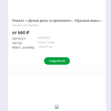
Плакат ««Делая дело: и сделанное»: «Прыжок вниз»»
печать на бумаге
660
430099D
Артикул
Олкен Генри
Автор
149x95 см
Макс. размер
подробнее