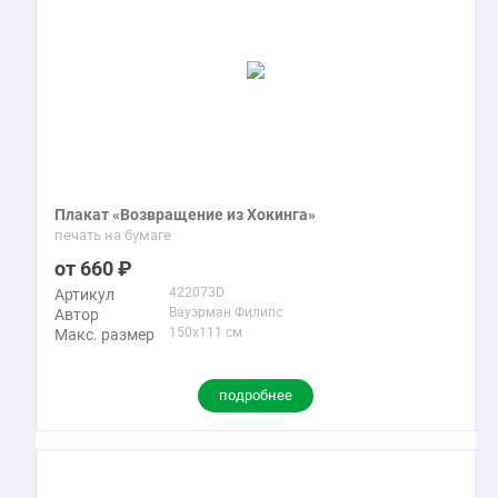
Плакат «Возвращение из Хокинга»
печать на бумаге
660
422073D
Артикул
Вауэрман Филипс
Автор
150x111 см
Макс. размер
подробнее