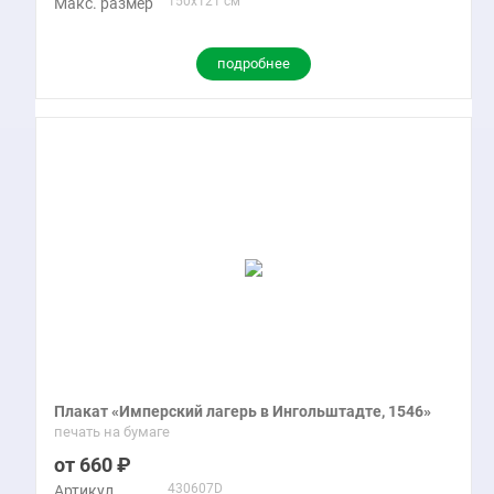
150x121 см
Макс. размер
подробнее
Плакат «Имперский лагерь в Ингольштадте, 1546»
печать на бумаге
660
430607D
Артикул