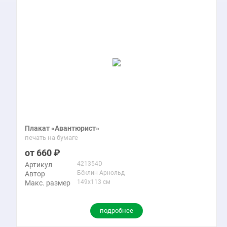
Плакат «Авантюрист»
печать на бумаге
660
421354D
Артикул
Бёклин Арнольд
Автор
149x113 см
Макс. размер
подробнее