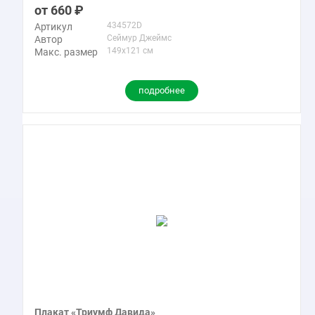
660
434572D
Артикул
Сеймур Джеймс
Автор
149x121 см
Макс. размер
подробнее
Плакат «Триумф Давида»