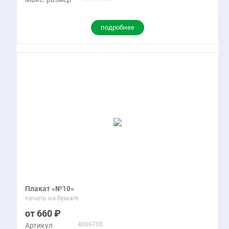
подробнее
Плакат «№10»
печать на бумаге
660
406670D
Артикул