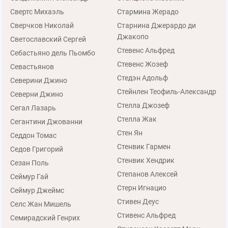
Свертс Михаэль
Стармина Жерадо
Сверчков Николай
Старнина Джерардо ди
Джакопо
Светославский Сергей
Стевенс Альфред
Себастьяно дель Пьомбо
Стевенс Жозеф
Севастьянов
Стедэн Адольф
Северини Джино
Стейнлен Теофиль-Александр
Северни Джино
Стелла Джозеф
Сегал Лазарь
Стелла Жак
Сегантини Джованни
Стен Ян
Седдон Томас
Стенвик Гармен
Седов Григорий
Стенвик Хендрик
Сезан Поль
Степанов Алексей
Сеймур Гай
Стерн Игнацио
Сеймур Джеймс
Стивен Деус
Селс Жан Мишель
Стивенс Альфред
Семирадский Генрих