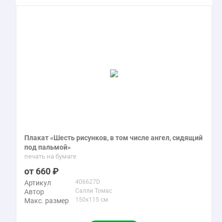
Плакат «Шесть рисунков, в том числе ангел, сидящий
под пальмой»
печать на бумаге
660
406627D
Артикул
Салли Томас
Автор
150x115 см
Макс. размер