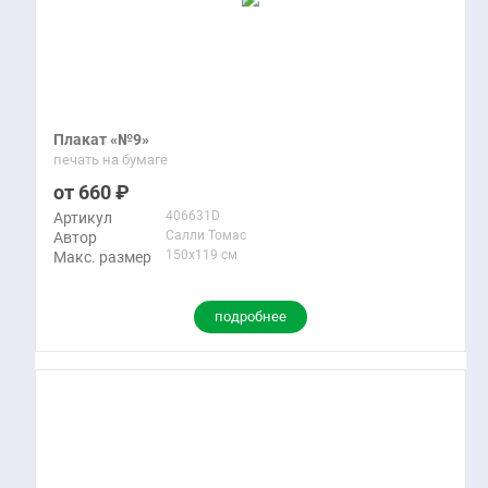
Плакат «№9»
печать на бумаге
660
406631D
Артикул
Салли Томас
Автор
150x119 см
Макс. размер
подробнее