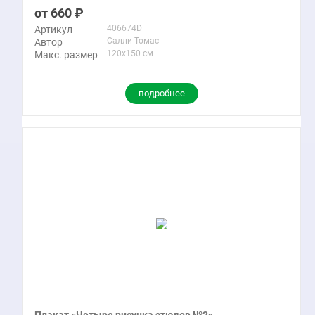
660
406674D
Артикул
Салли Томас
Автор
120x150 см
Макс. размер
подробнее
Плакат «Четыре рисунка этюдов №2»