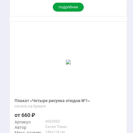
подробнее
Плакат «Четыре рисунка этюдов №1»
печать на бумаге
660
406596D
Артикул
Салли Томас
Автор
149x114 см
Макс. размер