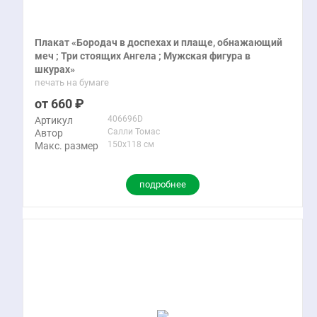
Плакат «Бородач в доспехах и плаще, обнажающий
меч ; Три стоящих Ангела ; Мужская фигура в
шкурах»
печать на бумаге
660
406696D
Артикул
Салли Томас
Автор
150x118 см
Макс. размер
подробнее