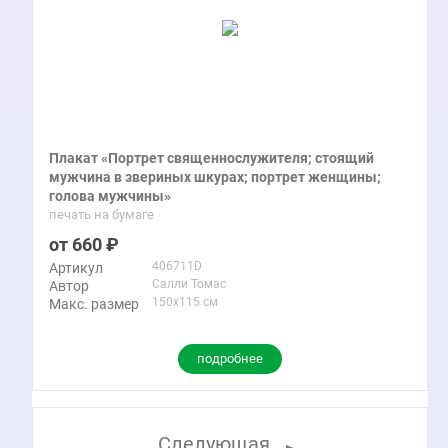
Плакат «Портрет священнослужителя; стоящий
мужчина в звериных шкурах; портрет женщины;
голова мужчины»
печать на бумаге
660
406711D
Артикул
Салли Томас
Автор
150x115 см
Макс. размер
подробнее
Следующая