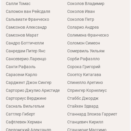
Салли Томас
Соколов Владимир
Саломон ван Рейсдаля
Соколов Иван
Сальвиати Франческо
Соколов Петр
Самсонов Александр
Соларио Андреа
Самсонов Марат
Солимена Франческо
Сандро Боттичелли
Соломон Симеон
Санредам Питер Янс
Сомервиль Уильям
Сансеверио Ларенцо
Сорби Рафаэлло
Санти Рафаэль
Сорока Григорий
Сарасени Карло
Сосетсу Китагава
Сарджент Джон Сингер
Спинелло Аретино
Сарторио Джулио Аристиде
Спрингер Корнелиус
Сарториус Верджине
Стаббс Джордж
Сасналь Вильгельм
Стайхен Эдвард
Саттлер Гиберт
Станнард Элоиза Гарриет
Сафтлевен Херман
Станцевич Кирилл
Сведомский Александр
Станционе Массимо