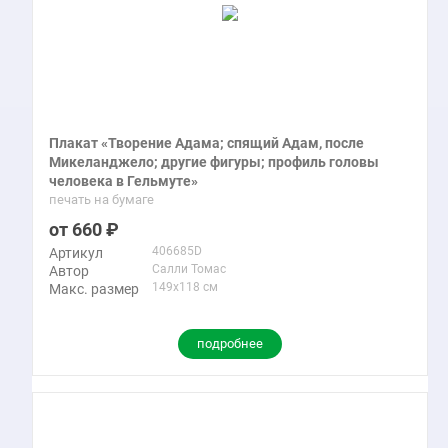
Плакат «Творение Адама; спящий Адам, после
Микеланджело; другие фигуры; профиль головы
человека в Гельмуте»
печать на бумаге
660
406685D
Артикул
Салли Томас
Автор
149x118 см
Макс. размер
подробнее