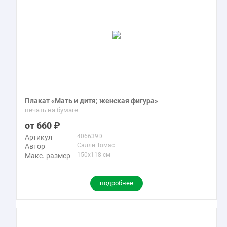
Плакат «Мать и дитя; женская фигура»
печать на бумаге
660
406639D
Артикул
Салли Томас
Автор
150x118 см
Макс. размер
подробнее