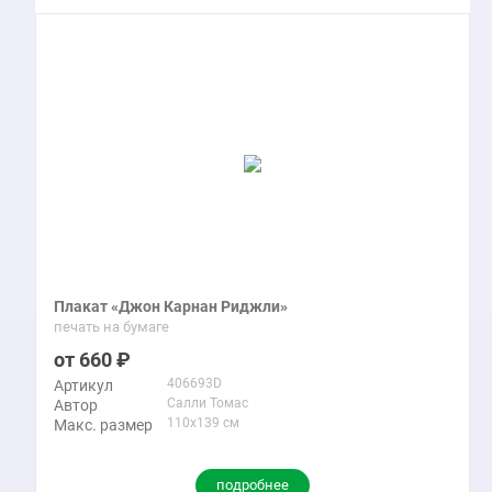
Плакат «Джон Карнан Риджли»
печать на бумаге
660
406693D
Артикул
Салли Томас
Автор
110x139 см
Макс. размер
подробнее