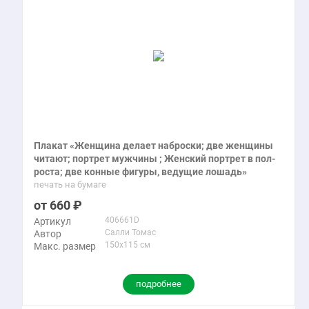
Плакат «Женщина делает наброски; две женщины
читают; портрет мужчины ; Женский портрет в пол-
роста; две конные фигуры, ведущие лошадь»
печать на бумаге
660
406661D
Артикул
Салли Томас
Автор
150x115 см
Макс. размер
подробнее