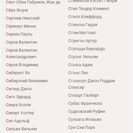
Стивенсон Кэссетт Мэри
Сент-Обен Габриель Жак де
Стил Теодор Клемент
Сёра Жорж
Стилл Клиффорд
Сергеев Николай
Стинсон Гарри
Сержиус Ивонн
Стом Маттиас
Сернез Пауль
Стритон Артур
Серов Валентин
Строцци Бернардо
Серов Валентин
Александрович
Стрэнг Уильям
Серов Владимир
Стыка Адам
Сиберехт Ян
Стэнс Лео
Сибирский Вениамин
Стэнхоуп Джон Роддам
Спенсер
Сигенр Джон
Стюарт Гилберт
Сиго Эдвард
Субас Франческо
Сиера Холли
Судковский Руфин
Сикерт Уолтер
Сулоага Игнасио
Сил Адольф
Сун Сэм Парк
Сильва Вильям