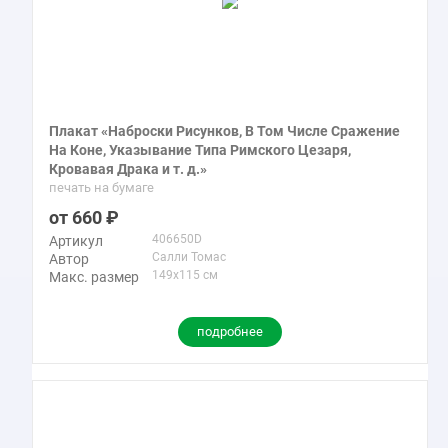
Плакат «Наброски Рисунков, В Том Числе Сражение
На Коне, Указывание Типа Римского Цезаря,
Кровавая Драка и т. д.»
печать на бумаге
660
406650D
Артикул
Салли Томас
Автор
149x115 см
Макс. размер
подробнее