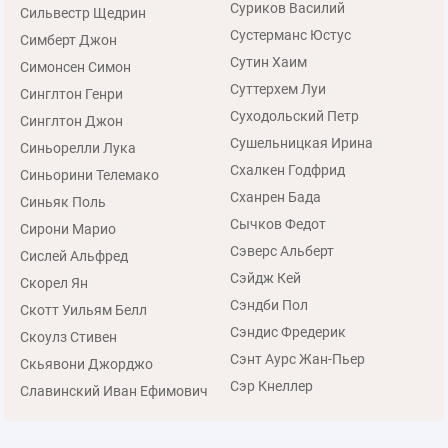
Суриков Василий
Сильвестр Щедрин
Сустерманс Юстус
Симберт Джон
Сутин Хаим
Симонсен Симон
Суттерхем Луи
Синглтон Генри
Суходольский Петр
Синглтон Джон
Сушельницкая Ирина
Синьорелли Лука
Схалкен Годфрид
Синьорини Телемако
Сханрен Бада
Синьяк Поль
Сычков Федот
Сирони Марио
Сэверс Альберт
Сислей Альфред
Сэйдж Кей
Скорел Ян
Сэндби Пол
Скотт Уильям Белл
Сэндис Фредерик
Скоулз Стивен
Сэнт Аурс Жан-Пьер
Скьявони Джорджо
Сэр Кнеллер
Славинский Иван Ефимович