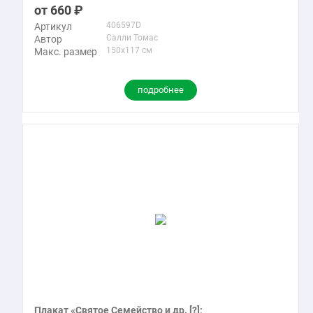
660
406597D
Артикул
Салли Томас
Автор
150x117 см
Макс. размер
подробнее
Плакат «Святое Семейство и др. [?];