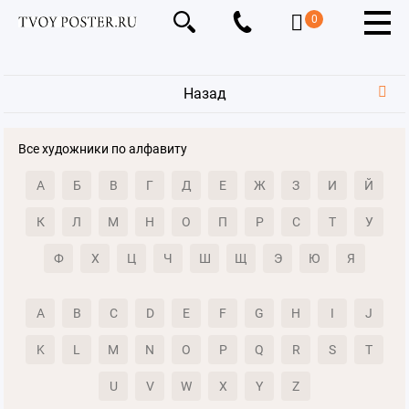
0
Назад
Все художники по алфавиту
А
Б
В
Г
Д
Е
Ж
З
И
Й
К
Л
М
Н
О
П
Р
С
Т
У
Ф
Х
Ц
Ч
Ш
Щ
Э
Ю
Я
A
B
C
D
E
F
G
H
I
J
K
L
M
N
O
P
Q
R
S
T
U
V
W
X
Y
Z