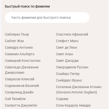
Быстрый поиск по фамилии
Саблерас Пьер
Сластион Афанасий
Саблет Жак
Слефогт Макс
Саведра Антонио
Смет де Леон
Савинио Альберто
Смит Алан
Савицкий Константин
Смит Джордж
Савольдо Джованни
Смородинов Руслан
Джироламо
Снайерс Питер
Саврасов Алексей
Снейдерс Франс
Садовников Василий
Согилани Джованни Атонио
Сазерленд Джейн
(Giovanni Antonio Sogliani)
Сай Твомбли
Содома
Салватти Джузеппе
Соза-Кардозу Амадеу