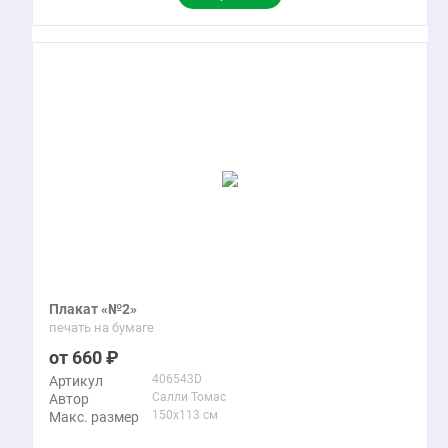
Плакат «№2»
печать на бумаге
660
406543D
Артикул
Салли Томас
Автор
150x113 см
Макс. размер