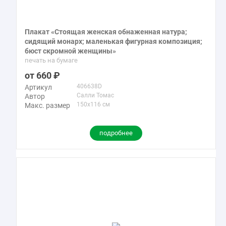
Плакат «Стоящая женская обнаженная натура;
сидящий монарх; маленькая фигурная композиция;
бюст скромной женщины»
печать на бумаге
660
406638D
Артикул
Салли Томас
Автор
150x116 см
Макс. размер
подробнее