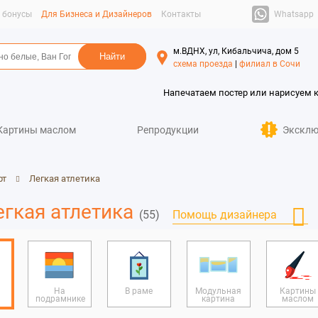
Whatsapp
и бонусы
Для Бизнеса и Дизайнеров
Контакты
м.ВДНХ, ул, Кибальчича, дом 5
схема проезда
|
филиал в Сочи
Напечатаем постер или нарисуем 
Картины маслом
Репродукции
Эксклю
рт
Легкая атлетика
егкая атлетика
(55)
Помощь дизайнера
На
В раме
Модульная
Картины
подрамнике
картина
маслом