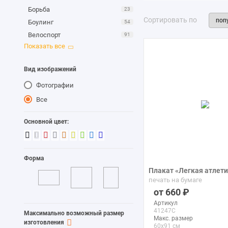
Борьба
23
Сортировать по
Боулинг
54
Велоспорт
91
Верховая езда
91
Водный спорт
40
Вид изображений
Волейбол
17
Фотографии
Гольф
41
Гонки
35
Все
Дайвинг
20
Основной цвет:
Карате
8
Катание на роликах
29
Катание на сноуборде
16
Форма
Конный спорт
18
Плакат «Легкая атлет
Легкая атлетика
55
печать на бумаге
Лыжный спорт
98
660
Олимпиада
12
Артикул
41247C
Плавание
Максимально возможный размер
53
Макс. размер
изготовления
Поло
13
60x91 см