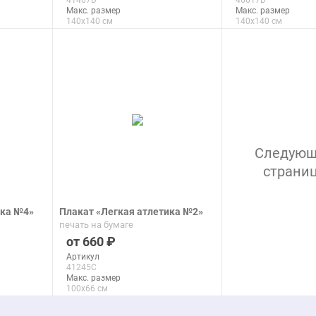
41467D
46617D
Макс. размер
Макс. размер
140x140 см
140x140 см
подробнее
подроб
Следую
страни
ика №4»
Плакат «Легкая атлетика №2»
печать на бумаге
660
Артикул
41245C
Макс. размер
100x66 см