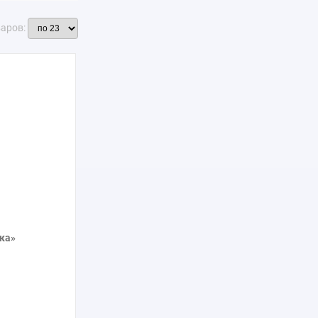
варов:
ка»