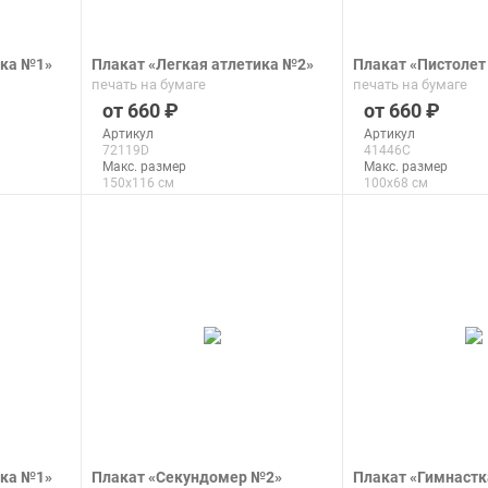
ика №1»
Плакат «Легкая атлетика №2»
Плакат «Пистолет
печать на бумаге
печать на бумаге
660
660
Артикул
Артикул
72119D
41446C
Макс. размер
Макс. размер
150x116 см
100x68 см
подробнее
подроб
ика №1»
Плакат «Секундомер №2»
Плакат «Гимнастк