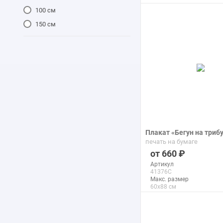
100 см
Регби
37
Серфинг
39
150 см
подробнее
Скачки
1
Сплав по реке
40
Стрельба
12
Стрельба из лука
28
Теннис
51
Тяжелая атлетика
18
Фехтование
18
Фигурное катание
20
Плакат «Бегун на триб
Футбол
53
печать на бумаге
Хоккей
29
660
Артикул
41376C
Макс. размер
60x88 см
подробнее