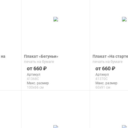
 на
Плакат «Бегуньи»
Плакат «На старт
печать на бумаге
печать на бумаге
660
660
Артикул
Артикул
41368C
41370C
Макс. размер
Макс. размер
100x66 см
60x91 см
подробнее
подроб