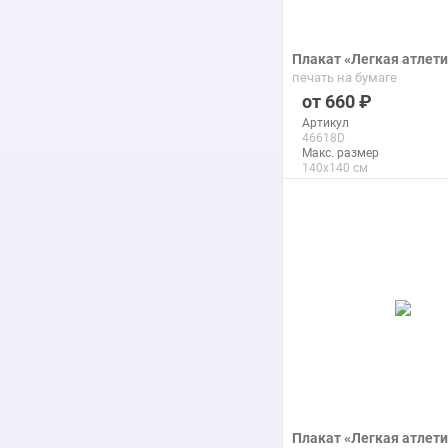
Плакат «Легкая атлет
печать на бумаге
660
Артикул
46618D
Макс. размер
140x140 см
подробнее
Плакат «Легкая атлет