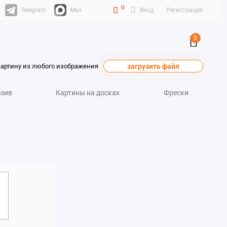
0
Telegram
Max
Вход
Регистрация
0
картину из любого изображения
загрузить файл
зив
Картины на досках
Фрески