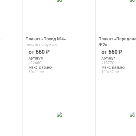
»
Плакат «Поход №4»
Плакат «Передач
печать на бумаге
№2»
печать на бумаге
660
660
Артикул
Артикул
41266C
41377C
Макс. размер
Макс. размер
60x91 см
100x67 см
подробнее
подроб