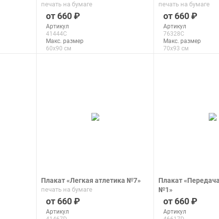
печать на бумаге
печать на бумаге
660
660
Артикул
Артикул
41444C
76328C
Макс. размер
Макс. размер
60x90 см
70x93 см
подробнее
подроб
Плакат «Легкая атлетика №7»
Плакат «Передач
печать на бумаге
№1»
печать на бумаге
660
660
Артикул
Артикул