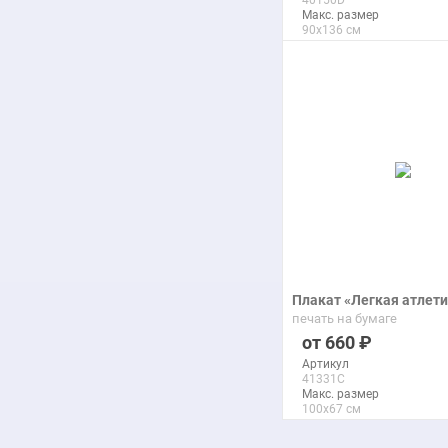
40150D
Макс. размер
90x136 см
подробнее
Плакат «Легкая атлет
печать на бумаге
660
Артикул
41331C
Макс. размер
100x67 см