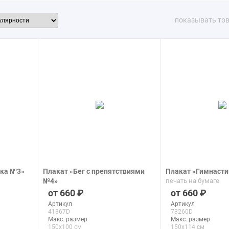
показывать то
ика №3»
Плакат «Бег с препятствиями
Плакат «Гимнасти
№4»
печать на бумаге
печать на бумаге
660
660
Артикул
Артикул
41367D
73260D
Макс. размер
Макс. размер
150x100 см
150x114 см