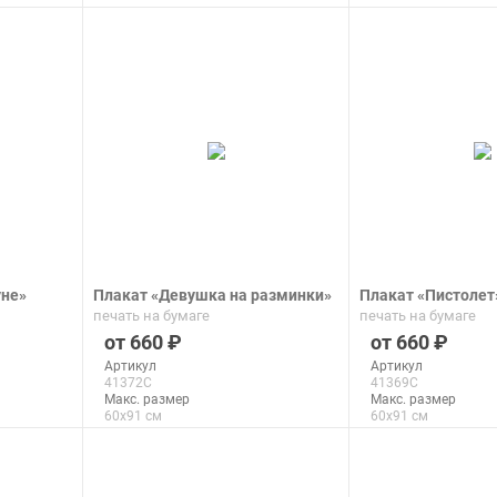
подробнее
подроб
уне»
Плакат «Девушка на разминки»
Плакат «Пистолет
печать на бумаге
печать на бумаге
660
660
Артикул
Артикул
41372C
41369C
Макс. размер
Макс. размер
60x91 см
60x91 см
подробнее
подроб