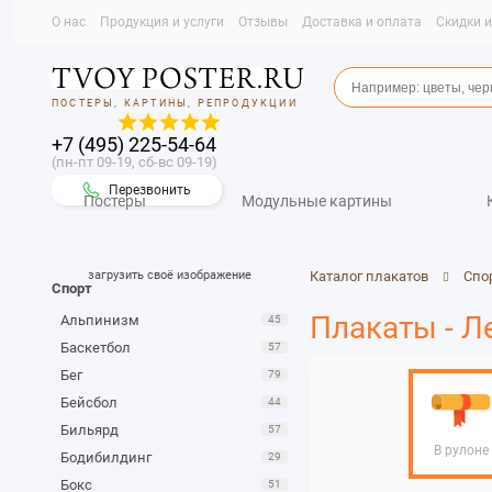
О нас
Продукция и услуги
Отзывы
Доставка и оплата
Скидки 
ПОСТЕРЫ, КАРТИНЫ, РЕПРОДУКЦИИ
+7 (495) 225-54-64
(пн-пт 09-19, сб-вс 09-19)
Перезвонить
Постеры
Модульные картины
загрузить своё изображение
Каталог плакатов
Спо
Спорт
Плакаты - Л
Альпинизм
45
Баскетбол
57
Бег
79
Бейсбол
44
Бильярд
57
В рулоне
Бодибилдинг
29
Бокс
51