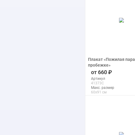
Плакат «Пожилая пара
пробежке»
печать на бумаге
660
Артикул
41373C
Макс. размер
60x91 см
подробнее