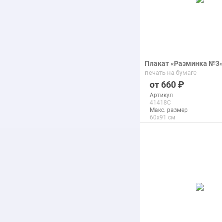
Плакат «Разминка №3
печать на бумаге
660
Артикул
41418C
Макс. размер
60x91 см
подробнее