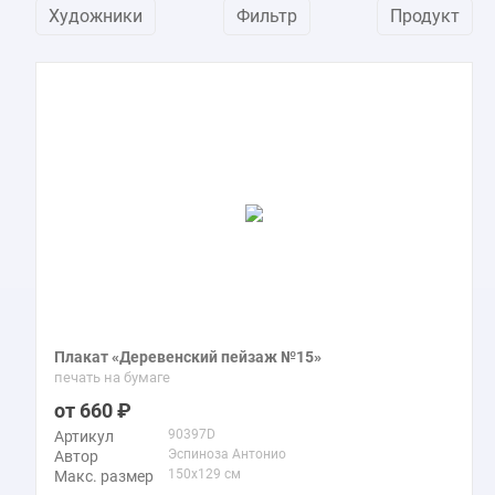
Художники
Фильтр
Продукт
Плакат «Деревенский пейзаж №15»
печать на бумаге
660
90397D
Артикул
Эспиноза Антонио
Автор
150x129 см
Макс. размер