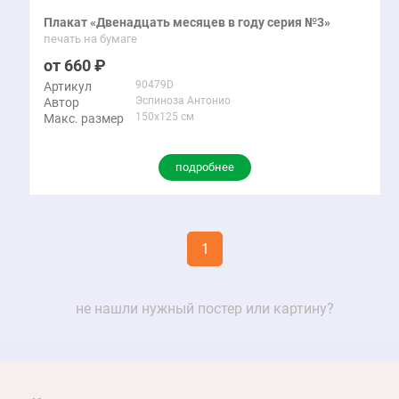
Плакат «Двенадцать месяцев в году серия №3»
печать на бумаге
660
90479D
Артикул
Эспиноза Антонио
Автор
150x125 см
Макс. размер
подробнее
1
не нашли нужный постер или картину?