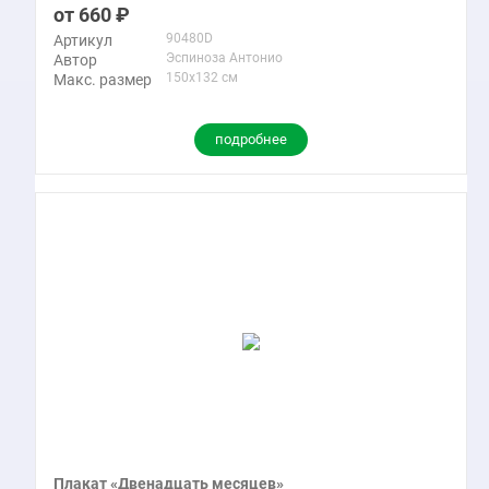
660
90480D
Артикул
Эспиноза Антонио
Автор
150x132 см
Макс. размер
подробнее
Плакат «Двенадцать месяцев»