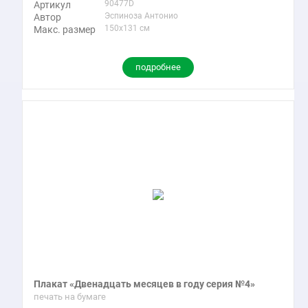
90477D
Артикул
Эспиноза Антонио
Автор
150x131 см
Макс. размер
подробнее
Плакат «Двенадцать месяцев в году серия №4»
печать на бумаге