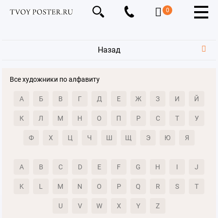
0
Назад
Все художники по алфавиту
А
Б
В
Г
Д
Е
Ж
З
И
Й
К
Л
М
Н
О
П
Р
С
Т
У
Ф
Х
Ц
Ч
Ш
Щ
Э
Ю
Я
A
B
C
D
E
F
G
H
I
J
K
L
M
N
O
P
Q
R
S
T
U
V
W
X
Y
Z