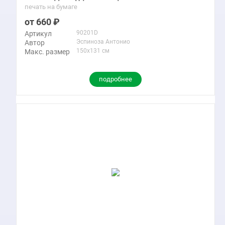
печать на бумаге
660
90201D
Артикул
Эспиноза Антонио
Автор
150x131 см
Макс. размер
подробнее