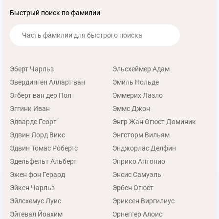
Быстрый поиск по фамилии
Эберт Чарльз
Эльсхеймер Адам
Эвердинген Алларт ван
Эмиль Нольде
Эгберт ван дер Пол
Эммерих Лазло
Эггинк Иван
Эммс Джон
Эдвардс Георг
Энгр Жан Огюст Доминик
Эдвин Лорд Викс
Энгсторм Вильям
Эдвин Томас Робертс
Энджорлас Делфин
Эдельфельт Альберт
Энрико Антонио
Эжен фон Герард
Энсис Самуэль
Эйкен Чарльз
Эрбен Огюст
Эйлсхемус Луис
Эриксен Виргилиус
Эйтевал Йоахим
Эрнеггер Алоис