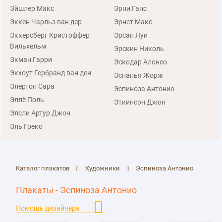
Эйшлер Макс
Эрни Ганс
Эккен Чарльз ван дер
Эрнст Макс
Эккерсберг Кристоффер
Эрсан Луи
Вильхельм
Эрскин Николь
Экман Гарри
Эскодар Алонсо
Экхоут Гербранд ван ден
Эспанья Жорж
Элертон Сара
Эспиноза Антонио
Эллё Поль
Эткинсон Джон
Элсли Артур Джон
Эль Греко
Каталог плакатов
Художники
Эспиноза Антонио
Плакаты - Эспиноза Антонио
Помощь дизайнера