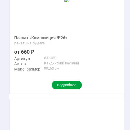
Плакат «Композиция №26»
печать на бумаге
660
63138C
Артикул
Кандинский Василий
Автор
99x63 см
Макс. размер
подробнее