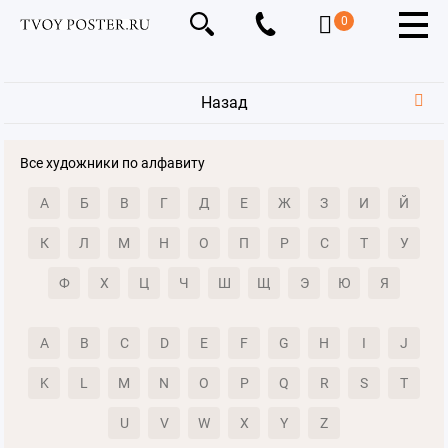
0
Назад
Все художники по алфавиту
А
Б
В
Г
Д
Е
Ж
З
И
Й
К
Л
М
Н
О
П
Р
С
Т
У
Ф
Х
Ц
Ч
Ш
Щ
Э
Ю
Я
A
B
C
D
E
F
G
H
I
J
K
L
M
N
O
P
Q
R
S
T
U
V
W
X
Y
Z