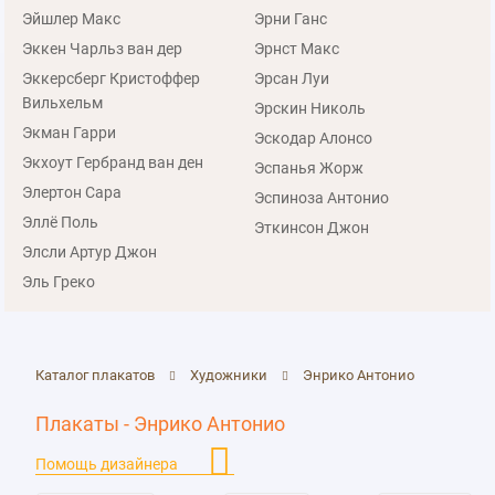
Эйшлер Макс
Эрни Ганс
Эккен Чарльз ван дер
Эрнст Макс
Эккерсберг Кристоффер
Эрсан Луи
Вильхельм
Эрскин Николь
Экман Гарри
Эскодар Алонсо
Экхоут Гербранд ван ден
Эспанья Жорж
Элертон Сара
Эспиноза Антонио
Эллё Поль
Эткинсон Джон
Элсли Артур Джон
Эль Греко
Каталог плакатов
Художники
Энрико Антонио
Плакаты - Энрико Антонио
Помощь дизайнера