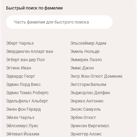
Быстрый поиск по фамилии
Эберт Чарльз
Эльсхеймер Адам
Эвердинген Алларт ван
Эмиль Нольде
Эгберт ван дер Пол
Эммерих Лазло
Эггинк Иван
Эммс Джон
Эдвардс Георг
Энгр Жан Огюст Доминик
Эдвин Лорд Викс
Энгсторм Вильям
Эдвин Томас Робертс
Энджорлас Делфин
Эдельфельт Альберт
Энрико Антонио
Эжен фон Герард
Энсис Самуэль
Эйкен Чарльз
Эрбен Огюст
Эйлсхемус Луис
Эриксен Виргилиус
Эйтевал Йоахим
Эрнеггер Алоис