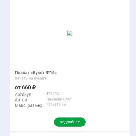
Плакат «Букет №16»
печать на бумаге
660
47749D
Артикул
Тимошин Олег
Автор
150x116 см
Макс. размер
подробнее