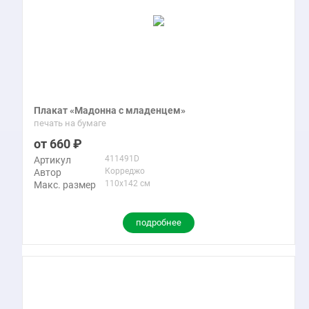
Плакат «Мадонна с младенцем»
печать на бумаге
660
411491D
Артикул
Корреджо
Автор
110x142 см
Макс. размер
подробнее