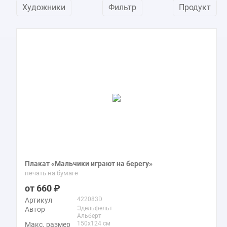
Художники
Фильтр
Продукт
Плакат «Мальчики играют на берегу»
печать на бумаге
660
422083D
Артикул
Эдельфельт
Автор
Альберт
150x124 см
Макс. размер