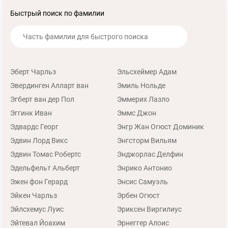
Быстрый поиск по фамилии
Эберт Чарльз
Эльсхеймер Адам
Эвердинген Алларт ван
Эмиль Нольде
Эгберт ван дер Пол
Эммерих Лазло
Эггинк Иван
Эммс Джон
Эдвардс Георг
Энгр Жан Огюст Доминик
Эдвин Лорд Викс
Энгсторм Вильям
Эдвин Томас Робертс
Энджорлас Делфин
Эдельфельт Альберт
Энрико Антонио
Эжен фон Герард
Энсис Самуэль
Эйкен Чарльз
Эрбен Огюст
Эйлсхемус Луис
Эриксен Виргилиус
Эйтевал Йоахим
Эрнеггер Алоис