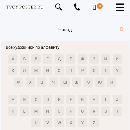
0
Назад
Все художники по алфавиту
А
Б
В
Г
Д
Е
Ж
З
И
Й
К
Л
М
Н
О
П
Р
С
Т
У
Ф
Х
Ц
Ч
Ш
Щ
Э
Ю
Я
A
B
C
D
E
F
G
H
I
J
K
L
M
N
O
P
Q
R
S
T
U
V
W
X
Y
Z