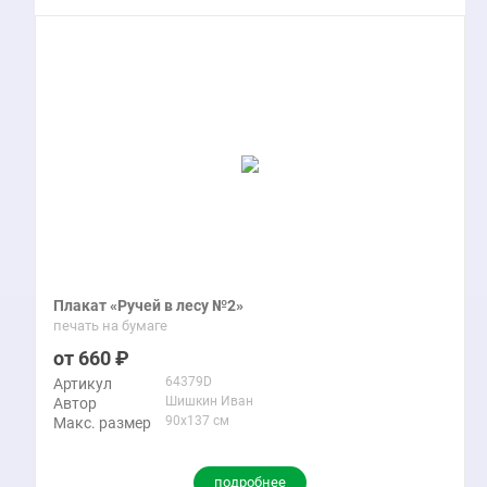
Плакат «Ручей в лесу №2»
печать на бумаге
660
64379D
Артикул
Шишкин Иван
Автор
90x137 см
Макс. размер
подробнее