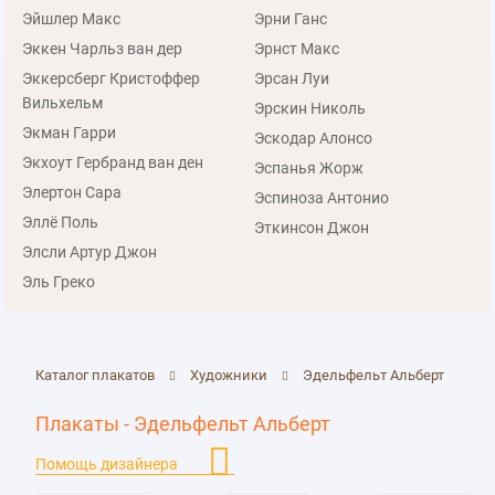
Эйшлер Макс
Эрни Ганс
Эккен Чарльз ван дер
Эрнст Макс
Эккерсберг Кристоффер
Эрсан Луи
Вильхельм
Эрскин Николь
Экман Гарри
Эскодар Алонсо
Экхоут Гербранд ван ден
Эспанья Жорж
Элертон Сара
Эспиноза Антонио
Эллё Поль
Эткинсон Джон
Элсли Артур Джон
Эль Греко
Каталог плакатов
Художники
Эдельфельт Альберт
Плакаты - Эдельфельт Альберт
Помощь дизайнера