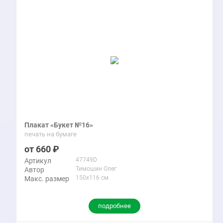
Плакат «Букет №16»
печать на бумаге
660
47749D
Артикул
Тимошин Олег
Автор
150x116 см
Макс. размер
подробнее