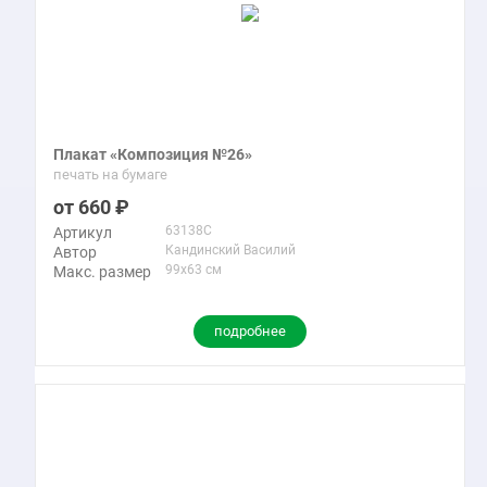
Плакат «Композиция №26»
печать на бумаге
660
63138C
Артикул
Кандинский Василий
Автор
99x63 см
Макс. размер
подробнее