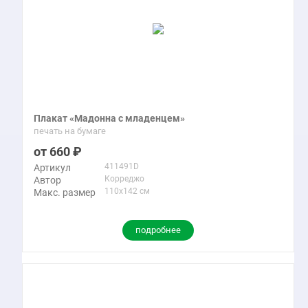
Плакат «Мадонна с младенцем»
печать на бумаге
660
411491D
Артикул
Корреджо
Автор
110x142 см
Макс. размер
подробнее