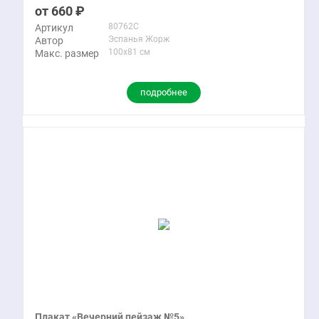
660
80762C
Артикул
Эспанья Жорж
Автор
100x81 см
Макс. размер
подробнее
Плакат «Вечерний пейзаж №5»