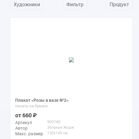
Художники
Фильтр
Продукт
Плакат «Розы в вазе №2»
печать на бумаге
660
90074D
Артикул
Эспанья Жорж
Автор
120x149 см
Макс. размер