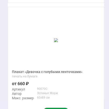
Плакат «Девочка с голубыми ленточками»
печать на бумаге
660
90070C
Артикул
Эспанья Жорж
Автор
60x89 см
Макс. размер