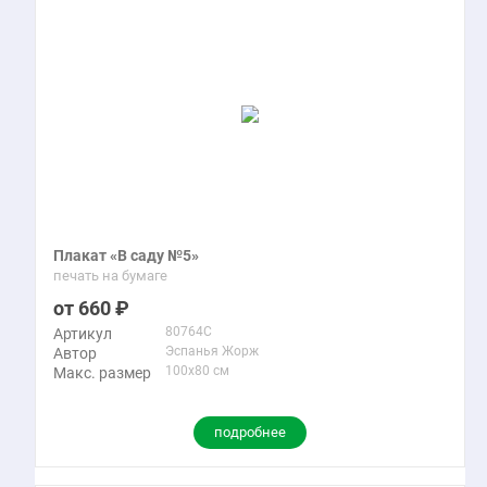
Плакат «В саду №5»
печать на бумаге
660
80764C
Артикул
Эспанья Жорж
Автор
100x80 см
Макс. размер
подробнее