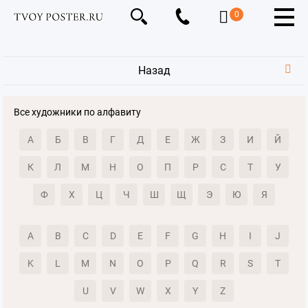
0
Назад
Все художники по алфавиту
А
Б
В
Г
Д
Е
Ж
З
И
Й
К
Л
М
Н
О
П
Р
С
Т
У
Ф
Х
Ц
Ч
Ш
Щ
Э
Ю
Я
A
B
C
D
E
F
G
H
I
J
K
L
M
N
O
P
Q
R
S
T
U
V
W
X
Y
Z