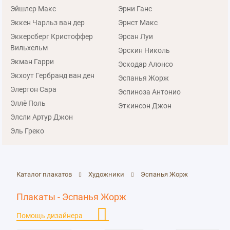
Эйшлер Макс
Эрни Ганс
Эккен Чарльз ван дер
Эрнст Макс
Эккерсберг Кристоффер
Эрсан Луи
Вильхельм
Эрскин Николь
Экман Гарри
Эскодар Алонсо
Экхоут Гербранд ван ден
Эспанья Жорж
Элертон Сара
Эспиноза Антонио
Эллё Поль
Эткинсон Джон
Элсли Артур Джон
Эль Греко
Каталог плакатов
Художники
Эспанья Жорж
Плакаты - Эспанья Жорж
Помощь дизайнера