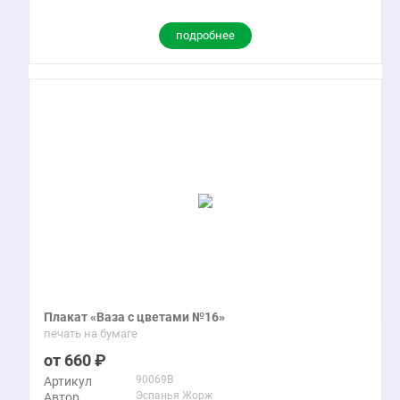
подробнее
Плакат «Ваза с цветами №16»
печать на бумаге
660
90069B
Артикул
Эспанья Жорж
Автор