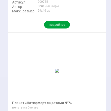
90073B
Артикул
Эспанья Жорж
Автор
59x46 см
Макс. размер
подробнее
Плакат «Натюрморт с цветами №7»
печать на бумаге