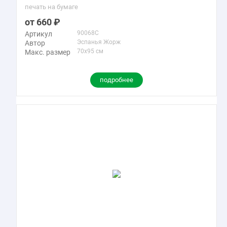
печать на бумаге
660
90068C
Артикул
Эспанья Жорж
Автор
70x95 см
Макс. размер
подробнее