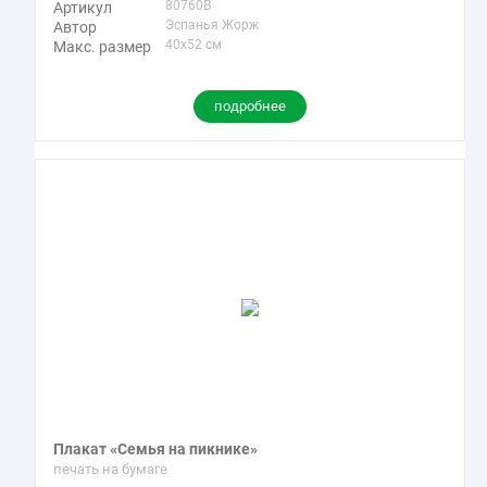
80760B
Артикул
Эспанья Жорж
Автор
40x52 см
Макс. размер
подробнее
Плакат «Семья на пикнике»
печать на бумаге