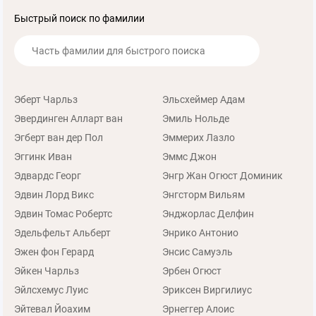
Быстрый поиск по фамилии
Эберт Чарльз
Эльсхеймер Адам
Эвердинген Алларт ван
Эмиль Нольде
Эгберт ван дер Пол
Эммерих Лазло
Эггинк Иван
Эммс Джон
Эдвардс Георг
Энгр Жан Огюст Доминик
Эдвин Лорд Викс
Энгсторм Вильям
Эдвин Томас Робертс
Энджорлас Делфин
Эдельфельт Альберт
Энрико Антонио
Эжен фон Герард
Энсис Самуэль
Эйкен Чарльз
Эрбен Огюст
Эйлсхемус Луис
Эриксен Виргилиус
Эйтевал Йоахим
Эрнеггер Алоис