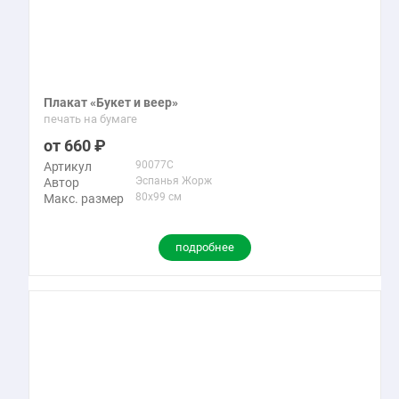
Плакат «Букет и веер»
печать на бумаге
660
90077C
Артикул
Эспанья Жорж
Автор
80x99 см
Макс. размер
подробнее