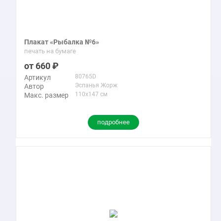
Плакат «Рыбалка №6»
печать на бумаге
660
80765D
Артикул
Эспанья Жорж
Автор
110x147 см
Макс. размер
подробнее