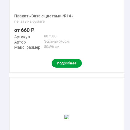
Плакат «Ваза с цветами №14»
печать на бумаге
660
80758C
Артикул
Эспанья Жорж
Автор
80x96 см
Макс. размер
подробнее