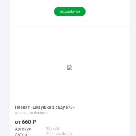
подробнее
Плакат «Девушка в саду №3»
печать на бумаге
660
90078B
Артикул
Эспанья Жорж
Автор