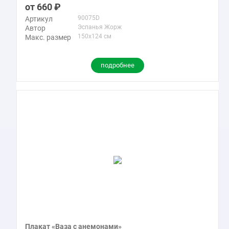
660
90075D
Артикул
Эспанья Жорж
Автор
150x124 см
Макс. размер
подробнее
Плакат «Ваза с анемонами»