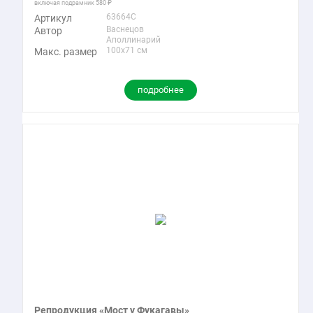
включая подрамник
580
63664C
Артикул
Васнецов
Автор
Аполлинарий
100x71 см
Макс. размер
подробнее
Репродукция «Мост у Фукагавы»