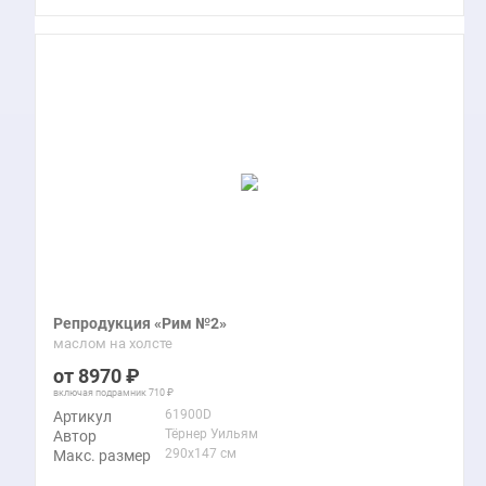
Репродукция «Рим №2»
маслом на холсте
8970
включая подрамник
710
61900D
Артикул
Тёрнер Уильям
Автор
290x147 см
Макс. размер