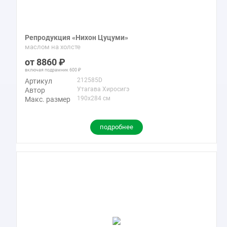
Репродукция «Нихон Цуцуми»
маслом на холсте
8860
включая подрамник
600
212585D
Артикул
Утагава Хиросигэ
Автор
190x284 см
Макс. размер
подробнее