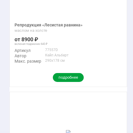
Репродукция «Лесистая равнина»
маслом на холсте
8900
включая подрамник
640
77557D
Артикул
Кейп Альберт
Автор
290x178 см
Макс. размер
подробнее