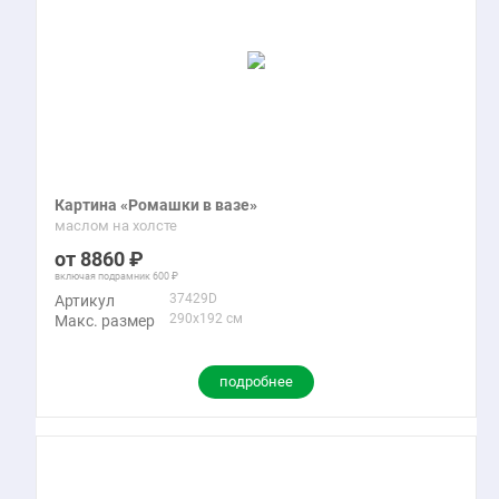
Картина «Ромашки в вазе»
маслом на холсте
8860
включая подрамник
600
37429D
Артикул
290x192 см
Макс. размер
подробнее