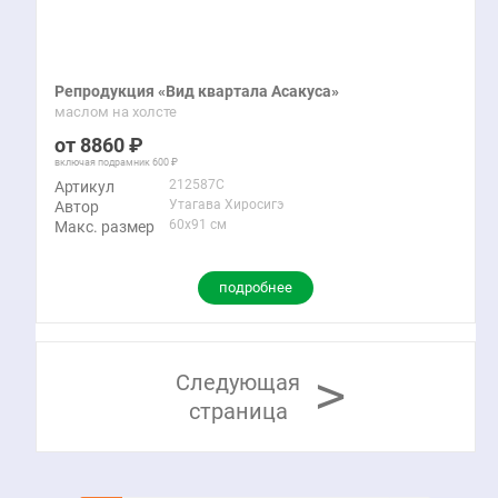
Репродукция «Вид квартала Асакуса»
маслом на холсте
8860
включая подрамник
600
212587C
Артикул
Утагава Хиросигэ
Автор
60x91 см
Макс. размер
подробнее
>
Следующая
страница