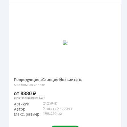
Репродукция «Станция Йоккаити )»
маслом на холсте
8880
включая подрамник
620
212594D
Артикул
Утагава Хиросигэ
Автор
190x290 см
Макс. размер