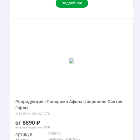
подробнее
Репродукция «Панорама Афона с вершины Святой
Горы»
маслом на холсте
8890
включая подрамник
630
63597B
Артикул
Белюкин Дмитрий