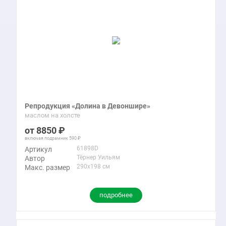
Репродукция «Долина в Девоншире»
маслом на холсте
8850
включая подрамник
590
61898D
Артикул
Тёрнер Уильям
Автор
290x198 см
Макс. размер
подробнее