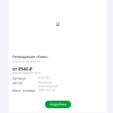
Репродукция «Кама»
маслом на холсте
8940
включая подрамник
680
63675D
Артикул
Васнецов
Автор
Аполлинарий
290x162 см
Макс. размер
подробнее