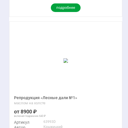
подробнее
Репродукция «Лесные дали №1»
маслом на холсте
8900
включая подрамник
640
63993D
Артикул
Крыжицкий
Автор