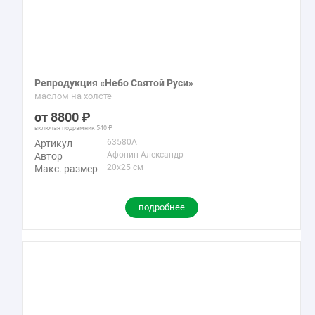
Репродукция «Небо Святой Руси»
маслом на холсте
8800
включая подрамник
540
63580A
Артикул
Афонин Александр
Автор
20x25 см
Макс. размер
подробнее