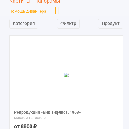
Картины - Панорамы
Стадионы
10
Помощь дизайнера
Улицы
370
Фонтаны
48
Категория
Фильтр
Продукт
Репродукция «Вид Тифлиса. 1868»
маслом на холсте
8800