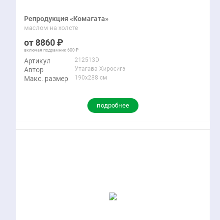
Репродукция «Комагата»
маслом на холсте
8860
включая подрамник
600
212513D
Артикул
Утагава Хиросигэ
Автор
190x288 см
Макс. размер
подробнее