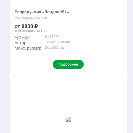
Репродукция «Лондон №1»
маслом на холсте
8830
включая подрамник
570
61817D
Артикул
Тёрнер Уильям
Автор
265x200 см
Макс. размер
подробнее