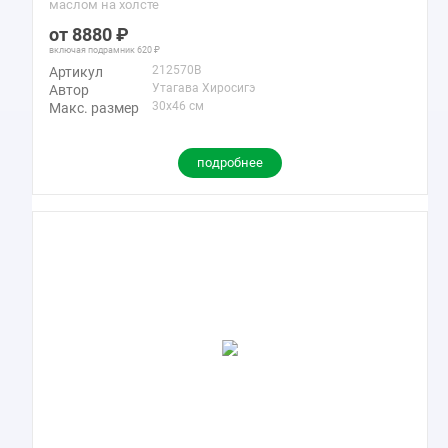
маслом на холсте
8880
включая подрамник
620
212570B
Артикул
Утагава Хиросигэ
Автор
30x46 см
Макс. размер
подробнее