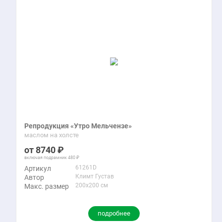
Репродукция «Утро Мельчензе»
маслом на холсте
8740
включая подрамник
480
61261D
Артикул
Климт Густав
Автор
200x200 см
Макс. размер
подробнее