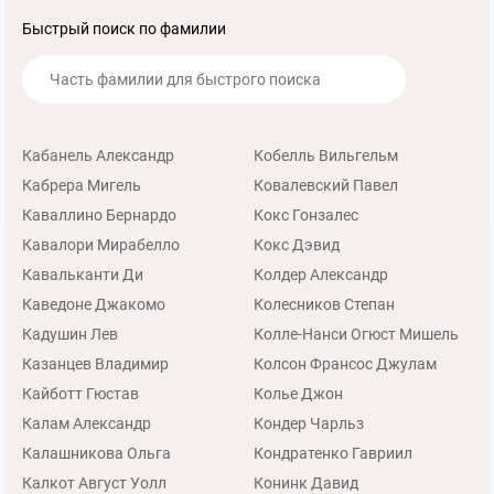
Быстрый поиск по фамилии
Кабанель Александр
Кобелль Вильгельм
Кабрера Мигель
Ковалевский Павел
Каваллино Бернардо
Кокс Гонзалес
Кавалори Мирабелло
Кокс Дэвид
Кавальканти Ди
Колдер Александр
Каведоне Джакомо
Колесников Степан
Кадушин Лев
Колле-Нанси Огюст Мишель
Казанцев Владимир
Колсон Франсос Джулам
Кайботт Гюстав
Колье Джон
Калам Александр
Кондер Чарльз
Калашникова Ольга
Кондратенко Гавриил
Калкот Август Уолл
Конинк Давид