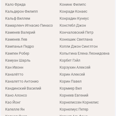
Кало Фрида
Конинк Филипс
Кальдерон Филипп
Конради Конаес
Кальф Виллем
Конрадин Кунеус
Камарленч Игнасио Пинасо
Констебл Джон
Каменев Валерий
Кончаловский Петр
Каменев Лев
Конюшик Светлана
Кампанья Педро
Копли Джон Синглтон
Кампен Робер
Копытина Елена Леонидовна
Камуан Шарль
Корбет Гэйл
Кан Ивонн
Корзухин Алексей
Канале́тто
Корин Алексей
Каналетто Антонио
Корин Павел
Кандинский Василий
Кормиер Вил
Кано Алонсо
Корнеев Евгений
Као Йонг
Корнелиссен Корнелис
Капелле Ян
Корнелиус Петер