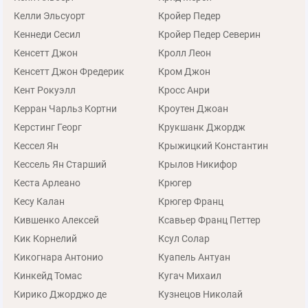
Келли Эльсуорт
Кройер Педер
Кеннеди Сесил
Кройер Педер Северин
Кенсетт Джон
Кролл Леон
Кенсетт Джон Фредерик
Кром Джон
Кент Рокуэлл
Кросс Анри
Керран Чарльз Кортни
Кроутен Джоан
Керстинг Георг
Крукшанк Джордж
Кессел Ян
Крыжицкий Константин
Кессель Ян Старший
Крылов Никифор
Кеста Арлеано
Крюгер
Кесу Калан
Крюгер Франц
Кившенко Алексей
Ксавьер Франц Петтер
Кик Корнелий
Ксул Солар
Кикогнара Антонио
Куапель Антуан
Кинкейд Томас
Кугач Михаил
Кирико Джорджо де
Кузнецов Николай