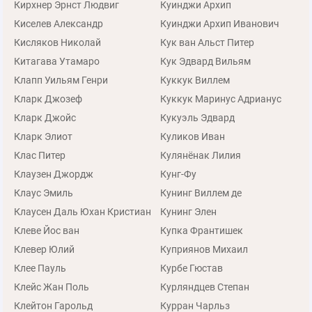
Кирхнер Эрнст Людвиг
Куинджи Архип
Киселев Александр
Куинджи Архип Иванович
Кисляков Николай
Кук ван Альст Питер
Китагава Утамаро
Кук Эдвард Вильям
Клапп Уильям Генри
Куккук Виллем
Кларк Джозеф
Куккук Маринус Адрианус
Кларк Джойс
Кукуэль Эдвард
Кларк Элиот
Куликов Иван
Клас Питер
Кулянёнак Лилия
Клаузен Джордж
Кунг-Фу
Клаус Эмиль
Кунинг Виллем де
Клаусен Даль Юхан Кристиан
Кунинг Элен
Клеве Йос ван
Купка Франтишек
Клевер Юлий
Куприянов Михаил
Клее Пауль
Курбе Гюстав
Клейс Жан Поль
Курляндцев Степан
Клейтон Гарольд
Курран Чарльз