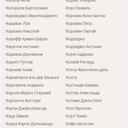
Капков Яков
Корнет Альфонс
Капорали Бартоломео
Коро Камиль
Караваджо Микеланджело
Коровин Константин
Каравак Луи
Коровин Петр
Каразин Николай
Коровин Сергей
Карафф Арман-Шарль
Корреджо
Караччи Антонио
Корреджо Антонио
Кариани Джованни
Корте Аддриан
Кариот Густав
Косвей Ричард
Карнеев Аким
Косса Франческо дель
Карнелиуса ван дер Шальке
Коста
Карозелли Анджело
Костанди Кириак
Кароли Марко Старший
Костер Александр
Карпаччо Витторе
Котман Джон Селл
Карпи Джироламо да
Котс Фрэнсис
Карр Эмили
Коул Томас
Карра Карло Дальмаццо
Кофи Августин