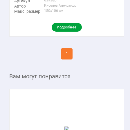
63938D
Артикул
Киселев Александр
Автор
150x106 см
Макс. размер
подробнее
1
Вам могут понравится