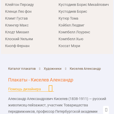
Клейтон Персиду
Кустодиев Боpис Михайлович
Кленце Лео фон
Кустодиев Борис
Климт Густав
Кутюр Тома
Клингер Макс
Кэйбел Людвиг
Клодт Михаил
Кэмпбелл Лоуренс
Клоский Уильям
Кэмпбелл Хью
Кнопф Фернан
Кэссат Мэри
Каталог плакатов
Художники
Киселев Александр
Плакаты - Киселев Александр
Помощь дизайнера
Александр Александрович Киселев (1838-1911) — русский
живописец-пейзажист, участник Товарищества
передвижников, профессор Петербургской академии