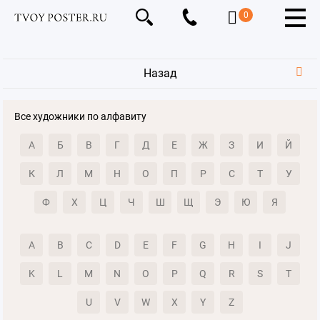
0
Назад
Все художники по алфавиту
А
Б
В
Г
Д
Е
Ж
З
И
Й
К
Л
М
Н
О
П
Р
С
Т
У
Ф
Х
Ц
Ч
Ш
Щ
Э
Ю
Я
A
B
C
D
E
F
G
H
I
J
K
L
M
N
O
P
Q
R
S
T
U
V
W
X
Y
Z