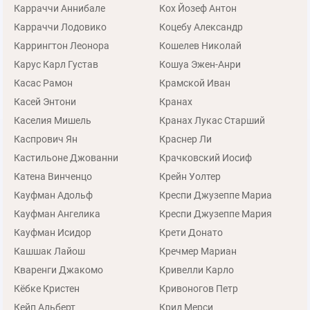
Карраччи Аннибале
Кох Йозеф Антон
Карраччи Лодовико
Коцебу Александр
Каррингтон Леонора
Кошелев Николай
Карус Карл Густав
Кошуа Эжен-Анри
Касас Рамон
Крамской Иван
Касей Энтони
Кранах
Каселия Мишель
Кранах Лукас Старший
Каспрович Ян
Краснер Ли
Кастильоне Джованни
Крачковский Иосиф
Катена Винченцо
Крейн Уолтер
Кауфман Адольф
Креспи Джузеппе Мариа
Кауфман Ангелика
Креспи Джузеппе Мария
Кауфман Исидор
Крети Донато
Кашшак Лайош
Кречмер Мариан
Кваренги Джакомо
Кривелли Карло
Кёбке Кристен
Кривоногов Петр
Кейп Альберт
Крид Мерси