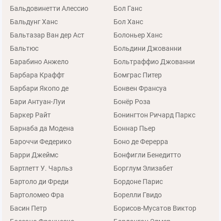
Бальдовинетти Алессио
Бол Ганс
Бальдунг Ханс
Бол Ханс
Бальтазар Ван дер Аст
Болоньер Ханс
Бальтюс
Больдини Джованни
Барабино Анжело
Больтраффио Джованни
Барбара Краффт
Бомграс Питер
Барбари Якопо де
Бонвен Франсуа
Бари Антуан-Луи
Бонёр Роза
Баркер Райт
Бонингтон Ричард Паркс
Барнаба да Модена
Боннар Пьер
Бароччи Федерико
Боно де Ферерра
Барри Джеймс
Бонфигли Бенедитто
Бартлетт У. Чарльз
Борглум Элизабет
Бартоло ди Фреди
Бордоне Парис
Бартоломео Фра
Борелли Гвидо
Басин Петр
Борисов-Мусатов Виктор