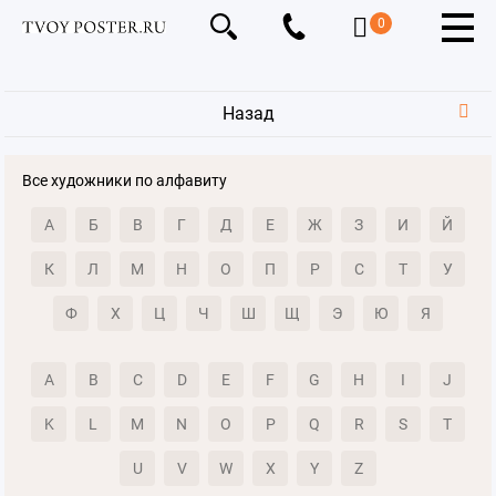
0
Назад
Все художники по алфавиту
А
Б
В
Г
Д
Е
Ж
З
И
Й
К
Л
М
Н
О
П
Р
С
Т
У
Ф
Х
Ц
Ч
Ш
Щ
Э
Ю
Я
A
B
C
D
E
F
G
H
I
J
K
L
M
N
O
P
Q
R
S
T
U
V
W
X
Y
Z