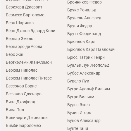
Бронников Федор
Беркхерд Джеррит
Брукс Рональд
Бермехо Бартоломе
Брунель Альфред
Берн Шарилиз
Бруни Федор
Бёрн-Джонс Эдвард Коли
Брутт Фердинанд
Бернар Эмиль
Брюллов Карл
Бернардо де Асола
Брюллов Карл Павлович
Беро Жан
Брюс Патрик Генри
Бертхэлеми Жан-Симон
Буальи Луи Леопольд
Берхем Николас
Бубос Александр
Берхем Николас Питерс
Бувело Луи
Бессонов Борис
Бугро Адольф Вильям
Бефанио Дженаро
Бугро Вильям
Биал Джифорд
Буден Эжен
Бива Пол
Бузин Игорь
Биливерти Джованни
Бунов Александр
Бимби Бароломео
Бунтё Тани