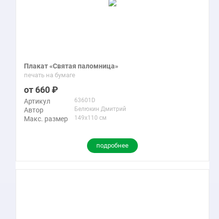
Плакат «Cвятая паломница»
печать на бумаге
660
63601D
Артикул
Белюкин Дмитрий
Автор
149x110 см
Макс. размер
подробнее