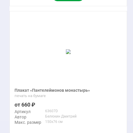
Плакат «Пантелеймонов монастырь»
печать на бумаге
660
63607D
Артикул
Белюкин Дмитрий
Автор
150x76 см
Макс. размер