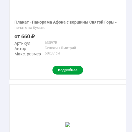
«Эвакуация дроздовцев и корниловцев из Крыма»,
«Зеркало», «Осколки», «Чужой рассвет», «Царское село.
Непогода», «По местам альпийской славы Суворова» и
Плакат «Панорама Афона с вершины Святой Горы»
другие. Вы можете купить репродукции картин художника
печать на бумаге
Белюкина Дмитрия Анатольевича маслом в интернет-
660
магазине Твой Постер.
63597B
Артикул
Белюкин Дмитрий
Автор
60x37 см
Макс. размер
подробнее