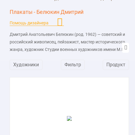
Плакаты - Белюкин Дмитрий
Помощь дизайнера
Дмитрий Анатольевич Белюкин (род. 1962) — советский и
российский живописец, пейзажист, мастер исторического
жанра, художник Студии военных художников имени М.Б.
Грекова, академик РАХ, член-корреспондент, Лауреат
Художники
Фильтр
Продукт
Премии Ленинского комсомола и др.
В своем творчестве автор продолжает реалистические
традиции русского искусства, пишет исторические и
жанровые полотна, пейзажи и натюрморты, создает
книжную графику. Он обожает пушкинскую эпоху и время
Первой мировой войны, гражданской войны в России,
пишет портреты царской семьи.
Среди его известных картин «Белая Россия. Исход»,