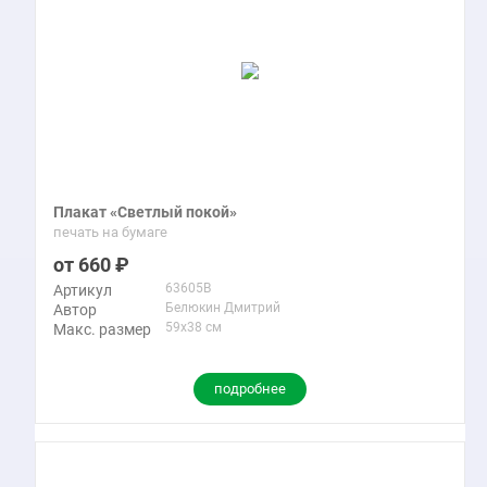
Плакат «Светлый покой»
печать на бумаге
660
63605B
Артикул
Белюкин Дмитрий
Автор
59x38 см
Макс. размер
подробнее