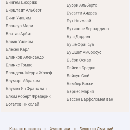
Бингем Джордж
Бурри Альберто
Бирштадт Альберт
Бусатти Андреа
Бичи Уильям
Бут Николай
Блансур Мари
Бутиноне Бернардино
Блатас Арбит
Буш Даррел
Блейк Уильям
Буше Франсуа
Блехен Карл
Бушшет Амбросус
Блинков Александр
Бьёрк Оскар
Блинкс Томас
Бэйсил Бредли
Блондель Мерри-Жозеф
Бэйхун Сюй
Блумарт Абрахам
Бэмбер Бэсси
Блумен Ян Франс ван
Бэрнес Мария
Блюм Роберт Фредерик
Бэссен Варфоломея ван
Богатов Николай
Каталог плакатов
Художники
Белюкин Дмитрий