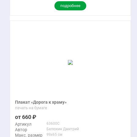
подробнее
Плакат «Дорога к храму»
печать на бумаге
660
63600C
Артикул
Белюкин Дмитрий
Автор
99x65 см
Макс. размер