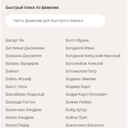
Быстрый поиск по фамилии
Багерт Ян
Боггс Франк
Баглионе Джованни
Богданов Иван
Базанни Джузеппе
Богданов-Бельский Николай
Базиль Фредерик
Боголюбов Алексей
Байлет
Богомолов Петр
Байль Жозеф
Боджио Эмилио
Бакст Леон
Бодмер Карл
Бакхёйзен Людольф
Бодри Карл Петрович
Баланде Гастон
Божен Любен
Бален ван Хендрик
Бойд Артур
Бален Хендрик
Бойли Луис
Балке Педер
Бокаччино Бокаччо