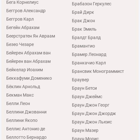
Бега Корнелиус
Брабазон Геркулес
Беггров Александр
Брай Дирк
Беггров Карл
Брак Джон
Бегейн Абрахам
Брак Эмиль
Беерстратен Ян Авраам
Бралдт Бралд
Безео Чезаре
Брамантио
Бейерен Абрахам ван
Брамер Леонард
Бейерен ван Абрахам
Бранкачио Карл
Бейкелар Иоахим
Брансвик Монограммист
Беккафуми Доменико
Браувер
Бёклин Арнольд
Браун Бетси
Бекман Макс
Браун Джеймс
Белли Леон
Браун Джон Георг
Беллини Джованни
Браун Джон Джордж
Беллини Якопо
Браун Джон Льюис
Беллис Антонио де
Браун Мазер
Беллотто Бернардо
Браун Морис