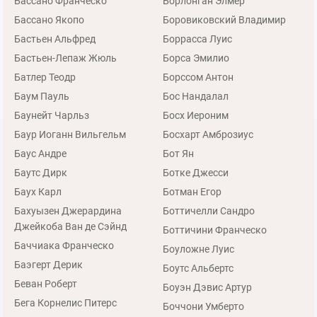
Бассано Франческо
Борлонган Элмер
Бассано Якопо
Боровиковский Владимир
Бастьен Альфред
Боррасса Луис
Бастьен-Лепаж Жюль
Борса Эмилио
Батлер Теодр
Борссом Антон
Баум Пауль
Бос Нандалал
Баунейт Чарльз
Босх Иероним
Баур Иоганн Вильгельм
Босхарт Амброзиус
Баус Андре
Бот Ян
Баутс Дирк
Ботке Джесси
Баух Карл
Ботман Егор
Бахуызен Джерардина
Боттичелли Сандро
Джейкоба Ван де Сэйнд
Боттичини Франческо
Баччиака Франческо
Боуложне Луис
Баэгерт Дерик
Боутс Альбертс
Беван Роберт
Боуэн Дэвис Артур
Бега Корнелис Питерс
Боччони Умберто