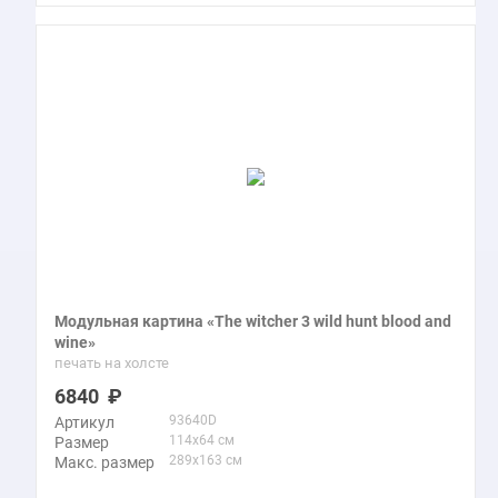
Модульная картина «The witcher 3 wild hunt blood and
wine»
печать на холсте
6840
93640D
Артикул
114x64 см
Размер
289x163 см
Макс. размер