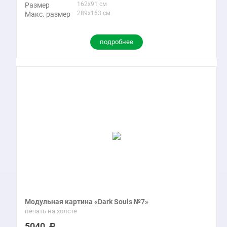
162x91 см
Размер
289x163 см
Макс. размер
подробнее
Модульная картина «Dark Souls №7»
печать на холсте
5040