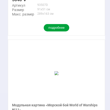
93507D
Артикул
91x51 см
Размер
289x163 см
Макс. размер
подробнее
Модульная картина «Морской бой World of Warships
№11»