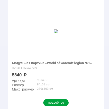
Модульная картина «World of warcraft legion №1»
печать на холсте
5840
93649D
Артикул
94x53 см
Размер
289x163 см
Макс. размер
подробнее