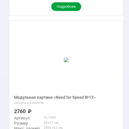
подробнее
Модульная картина «Need for Speed №17»
печать на холсте
2760
93743D
Артикул
66x37 см
Размер
289x163 см
Макс. размер