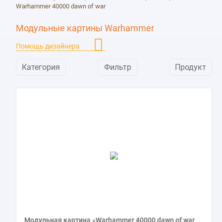
Warhammer 40000 dawn of war
Warhammer 40000 dawn of war
2
World of warcraft legion
3
Модульные картины Warhammer
World of Warships
15
Помощь дизайнера
Категория
Фильтр
Продукт
Модульная картина «Warhammer 40000 dawn of war