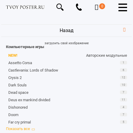
0
Назад
загрузить своё изображение
Компьютерные игры
NEW!
Авторские модульные
Assetto Corsa
1
Castlevania: Lords of Shadow
6
Crysis 2
12
Dark Souls
10
Dead space
7
Deus ex mankind divided
11
Dishonored
4
Doom
7
Far cry primal
5
Final fantasy xiii
11