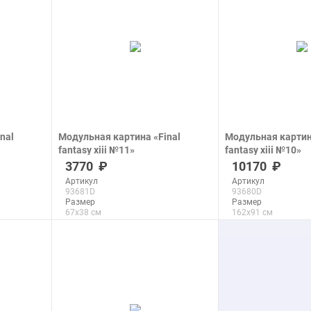
подробнее
подроб
nal
Модульная картина «Final
Модульная картин
fantasy xiii №11»
fantasy xiii №10»
печать на холсте
печать на холсте
3770
10170
Артикул
Артикул
93681D
93680D
Размер
Размер
67x38 см
162x91 см
Макс. размер
Макс. размер
289x163 см
289x163 см
подробнее
подроб