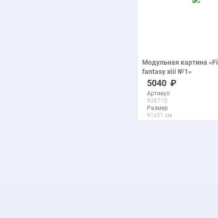
Модульная картина «Fi
fantasy xiii №1»
печать на холсте
5040
Артикул
93671D
Размер
91x51 см
Макс. размер
289x163 см
подробнее