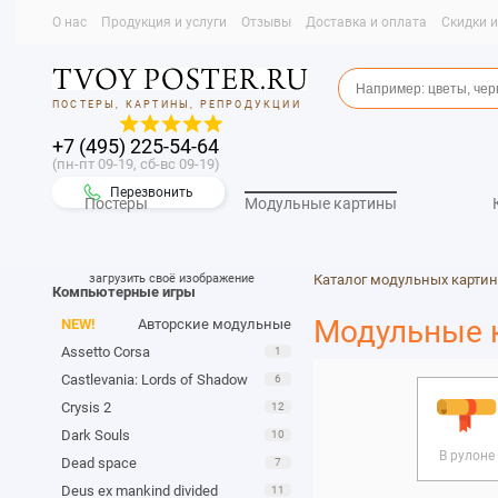
О нас
Продукция и услуги
Отзывы
Доставка и оплата
Скидки 
ПОСТЕРЫ, КАРТИНЫ, РЕПРОДУКЦИИ
+7 (495) 225-54-64
(пн-пт 09-19, сб-вс 09-19)
Перезвонить
Постеры
Модульные картины
загрузить своё изображение
Каталог модульных картин
Компьютерные игры
Модульные ка
NEW!
Авторские модульные
Assetto Corsa
1
Castlevania: Lords of Shadow
6
Crysis 2
12
Dark Souls
10
В рулоне
Dead space
7
Deus ex mankind divided
11