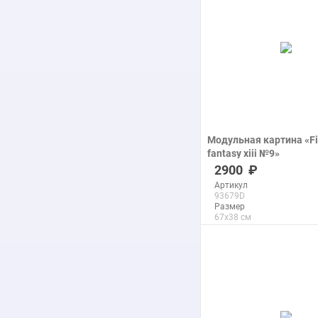
подробнее
Модульная картина «Fi
fantasy xiii №9»
печать на холсте
2900
Артикул
93679D
Размер
67x38 см
Макс. размер
289x163 см
подробнее