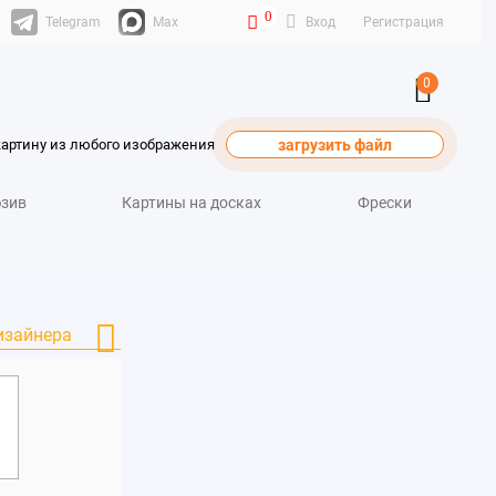
0
Telegram
Max
Вход
Регистрация
0
картину из любого изображения
загрузить файл
зив
Картины на досках
Фрески
изайнера