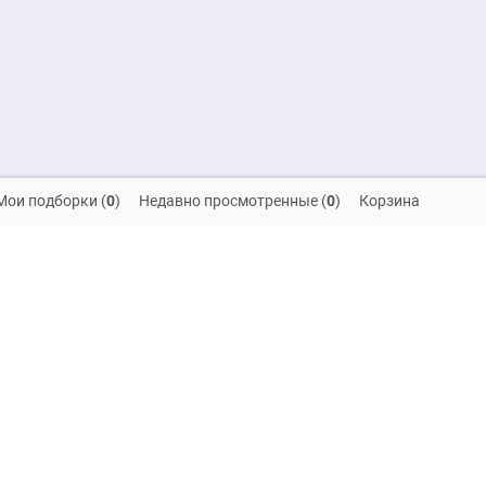
Мои подборки
(
0
)
Недавно просмотренные
(
0
)
Корзина
скидок и распродаж!
на обработку своих персональных данных
Компания
SALE
Решения для интерьера