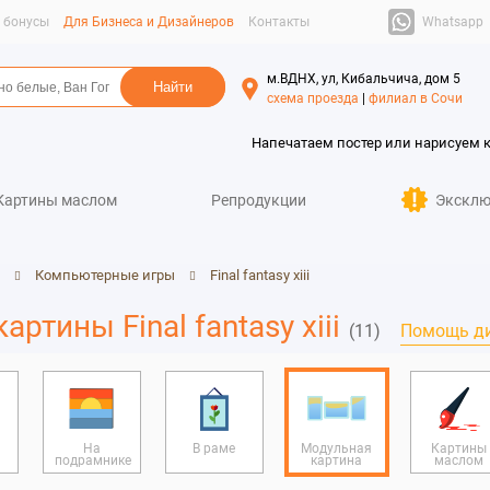
Whatsapp
и бонусы
Для Бизнеса и Дизайнеров
Контакты
м.ВДНХ, ул, Кибальчича, дом 5
схема проезда
|
филиал в Сочи
Напечатаем постер или нарисуем 
Картины маслом
Репродукции
Эксклю
Компьютерные игры
Final fantasy xiii
ртины Final fantasy xiii
(11)
Помощь д
На
В раме
Модульная
Картины
подрамнике
картина
маслом