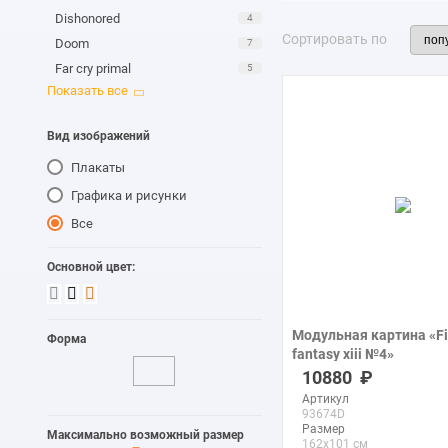
Dishonored
4
Сортировать по
Doom
7
Far cry primal
5
Final fantasy xiii
11
Firewatch
1
Вид изображений
For honor
4
Плакаты
Forza motorsport
1
Gears of war
12
Графика и рисунки
God of war
1
Все
Heroes of newerth
7
Основной цвет:
Hit
2
Hitman
5
Juggernaut wars
3
Модульная картина «Fi
Форма
League of Legends
37
fantasy xiii №4»
Mirrors edge catalyst
7
печать на холсте
10880
Mortal kombat X
5
Артикул
93674D
Need for Speed
27
Размер
Максимально возможный размер
Star Citizen
29
162x101 см