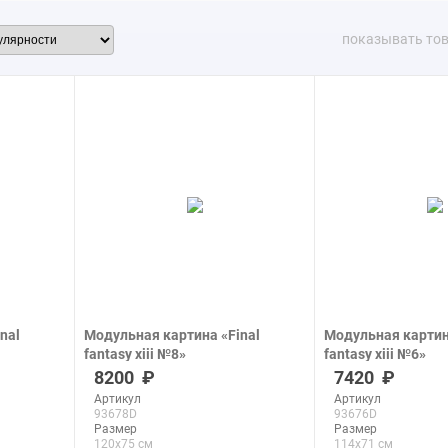
показывать то
nal
Модульная картина «Final
Модульная картин
fantasy xiii №8»
fantasy xiii №6»
печать на холсте
печать на холсте
8200
7420
Артикул
Артикул
93678D
93676D
Размер
Размер
120x75 см
114x71 см