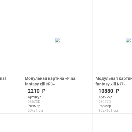
Макс. размер
Макс. размер
290x181 см
290x181 см
подробнее
подроб
nal
Модульная картина «Final
Модульная картин
fantasy xiii №3»
fantasy xiii №7»
печать на холсте
печать на холсте
2210
10880
Артикул
Артикул
93673D
93677D
Размер
Размер
50x31 см
162x101 см
Макс. размер
Макс. размер
290x181 см
290x181 см