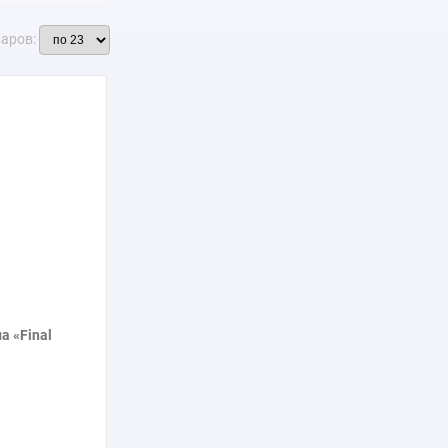
варов:
а «Final