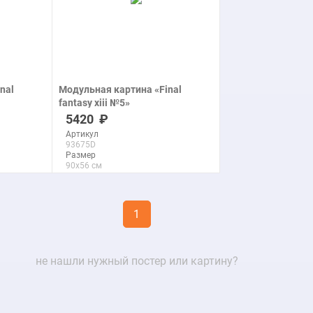
nal
Модульная картина «Final
fantasy xiii №5»
печать на холсте
5420
Артикул
93675D
Размер
90x56 см
Макс. размер
290x181 см
1
подробнее
не нашли нужный постер или картину?