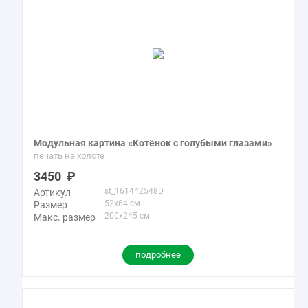
Модульная картина «Котёнок с голубыми глазами»
печать на холсте
3450
st_161442548D
Артикул
52x64 см
Размер
200x245 см
Макс. размер
подробнее