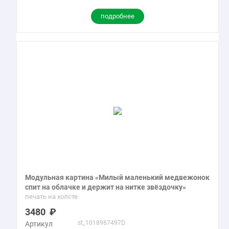
подробнее
Модульная картина «Милый маленький медвежонок
спит на облачке и держит на нитке звёздочку»
печать на холсте
3480
st_1018967497D
Артикул