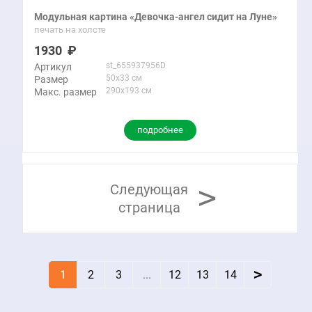
Модульная картина «Девочка-ангел сидит на Луне»
печать на холсте
1930
st_655937956D
Артикул
50x33 см
Размер
290x193 см
Макс. размер
подробнее
>
Следующая
страница
>
1
2
3
...
12
13
14