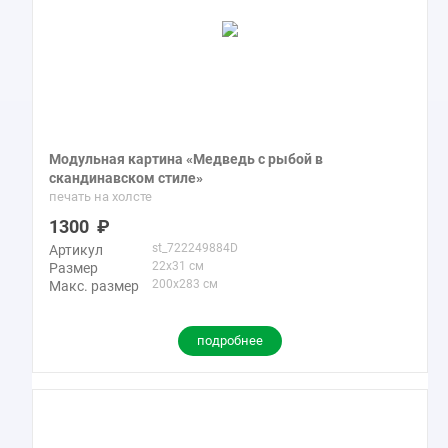
Модульная картина «Медведь с рыбой в
скандинавском стиле»
печать на холсте
1300
st_722249884D
Артикул
22x31 см
Размер
200x283 см
Макс. размер
подробнее