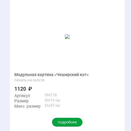
Модульная картина «Чеширский кот»
печать на холсте
1120
38671B
Артикул
30x19 см
Размер
59x37 см
Макс. размер
подробнее