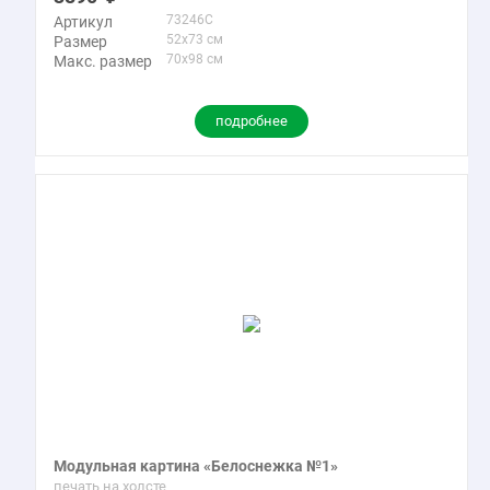
73246C
Артикул
52x73 см
Размер
70x98 см
Макс. размер
подробнее
Модульная картина «Белоснежка №1»
печать на холсте