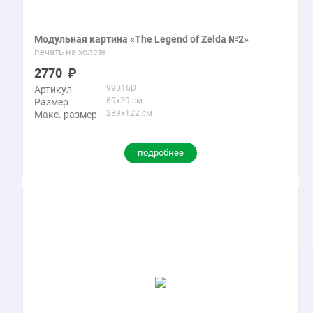
Модульная картина «The Legend of Zelda №2»
печать на холсте
2770
99016D
Артикул
69x29 см
Размер
289x122 см
Макс. размер
подробнее