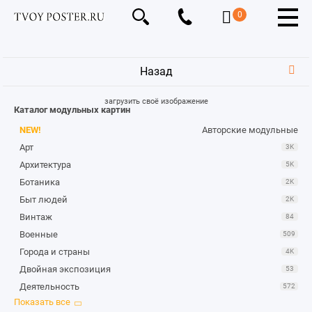
0
Назад
загрузить своё изображение
Каталог модульных картин
NEW!
Авторские модульные
Арт
3K
Архитектура
5K
Ботаника
2K
Быт людей
2K
Винтаж
84
Военные
509
Города и страны
4K
Двойная экспозиция
53
Деятельность
572
Для детей
328