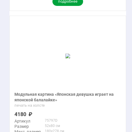
подробнее
Модульная картина «Японская девушка играет на
японской балалайке»
печать на холсте
4180
75797D
Артикул
52x80 см
Размер
180x278 см
Макс. размер