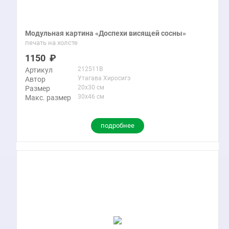
Модульная картина «Доспехи висящей сосны»
печать на холсте
1150
212511B
Артикул
Утагава Хиросигэ
Автор
20x30 см
Размер
30x46 см
Макс. размер
подробнее