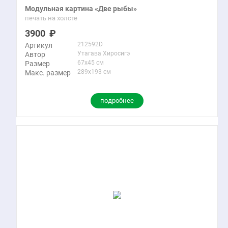
Модульная картина «Две рыбы»
печать на холсте
3900
212592D
Артикул
Утагава Хиросигэ
Автор
67x45 см
Размер
289x193 см
Макс. размер
подробнее