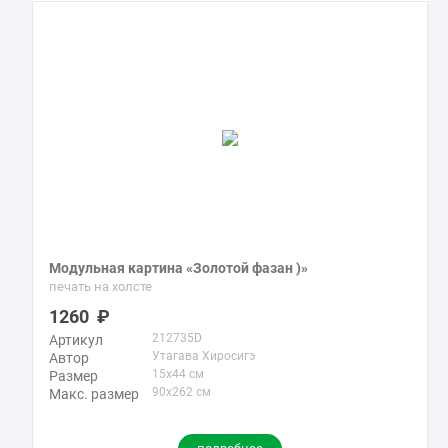
Модульная картина «Золотой фазан )»
печать на холсте
1260
212735D
Артикул
Утагава Хиросигэ
Автор
15x44 см
Размер
90x262 см
Макс. размер