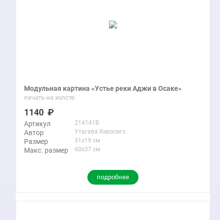
Модульная картина «Устье реки Аджи в Осаке»
печать на холсте
1140
214141B
Артикул
Утагава Хиросигэ
Автор
31x19 см
Размер
60x37 см
Макс. размер
подробнее