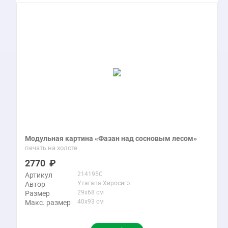
Модульная картина «Фазан над сосновым лесом»
печать на холсте
2770
214195C
Артикул
Утагава Хиросигэ
Автор
29x68 см
Размер
40x93 см
Макс. размер