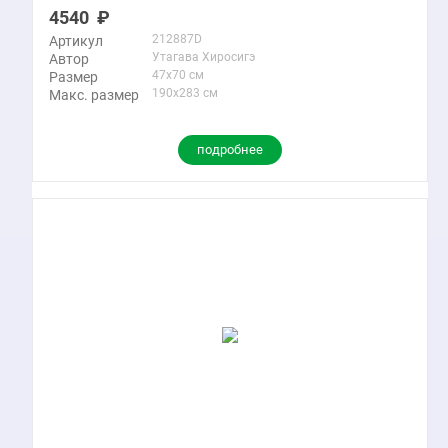
4540
212887D
Артикул
Утагава Хиросигэ
Автор
47x70 см
Размер
190x283 см
Макс. размер
подробнее