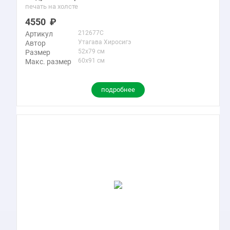
печать на холсте
4550
212677C
Артикул
Утагава Хиросигэ
Автор
52x79 см
Размер
60x91 см
Макс. размер
подробнее