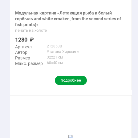
Модульная картина «Летающая рыба и белый
горбыль and white croaker , from the second series of
fish prints)»
печать на холсте
1280
212853B
Артикул
Утагава Хиросигэ
Автор
32x21 см
Размер
60x40 см
Макс. размер
подробнее