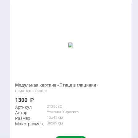
Модульная картина «Птица в глицинии»
печать на холсте
1300
212958C
Артикул
Утагава Хиросигэ
Автор
15x45 см
Размер
30x89 см
Макс. размер