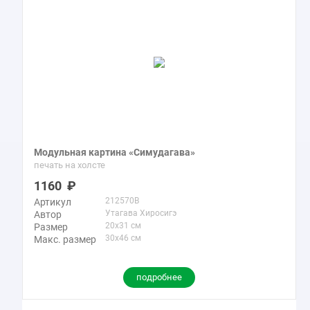
Модульная картина «Симудагава»
печать на холсте
1160
212570B
Артикул
Утагава Хиросигэ
Автор
20x31 см
Размер
30x46 см
Макс. размер
подробнее