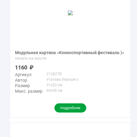
Модульная картина «Конноспортивный фестиваль )»
печать на холсте
1160
212827B
Артикул
Утагава Хиросигэ
Автор
31x20 см
Размер
60x38 см
Макс. размер
подробнее