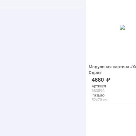
подробнее
Модульная картина «Х
Одри»
печать на холсте
4880
Артикул
68389C
Размер
52x70 см
Макс. размер
70x95 см
подробнее