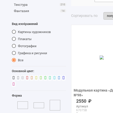
Текстура
210
Фантазия
14
Сортировать по
Вид изображений
Картины художников
Плакаты
Фотографии
Графика и рисунки
Все
Основной цвет:
Модульная картина «
№98»
Форма
печать на холсте
2550
Артикул
67075B