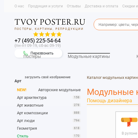
О нас
Продукция и услуги
Отзывы
Доставка и оплата
Скидки 
ПОСТЕРЫ, КАРТИНЫ, РЕПРОДУКЦИИ
+7 (495) 225-54-64
(пн-пт 09-19, сб-вс 09-19)
Перезвонить
Постеры
Модульные картины
загрузить своё изображение
Каталог модульных картин
Арт
Модульные 
NEW!
Авторские модульные
Арт архитектура
158
Помощь дизайнера
Арт животные
278
Арт композиции
888
Арт люди
794
Геометрия
618
В рулоне
Стиль
170