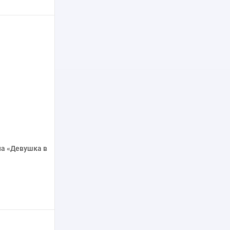
нее
а «Девушка в