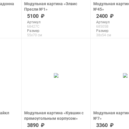
Мадонна
Модульная картина «Элвис
Модульная карти
Пресли №1»
№45»
печать на холсте
печать на холсте
5100
2400
Артикул
Артикул
68427C
68505B
Размер
Размер
55x70 см
38x54 см
Макс. размер
Макс. размер
70x89 см
40x57 см
подробнее
подроб
Майкл
Модульная картина «Кувшин с
Модульная карти
прямоугольным корпусом»
№7»
печать на холсте
печать на холсте
3890
3360