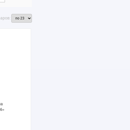
варов:
на
6»