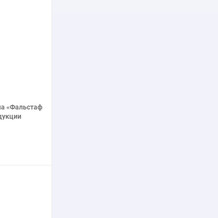
нее
на «Фальстаф
дукции
 А.
нее