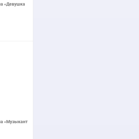
на «Девушка
нее
на «Музыкант