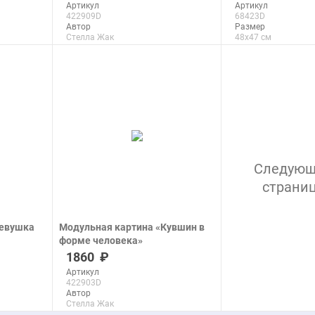
Артикул
Артикул
422909D
68423D
Автор
Размер
Стелла Жак
48x47 см
Размер
Макс. размер
52x74 см
200x200 см
Макс. размер
200x285 см
подроб
подробнее
Следую
страни
Девушка
Модульная картина «Кувшин в
форме человека»
печать на холсте
1860
Артикул
422903D
Автор
Стелла Жак
Размер