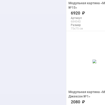
Модульная картина «
№15»
печать на холсте
6920
Артикул
68404D
Размер
75x75 см
Макс. размер
200x200 см
подробнее
Модульная картина «
Джексон №1»
печать на холсте
2080