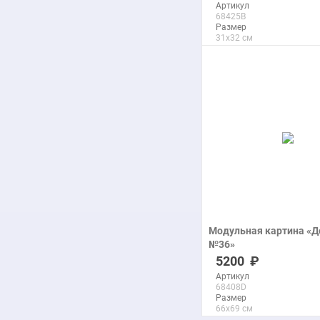
Артикул
68425B
Размер
31x32 см
Макс. размер
60x60 см
подробнее
Модульная картина «
№36»
печать на холсте
5200
Артикул
68408D
Размер
66x69 см
Макс. размер