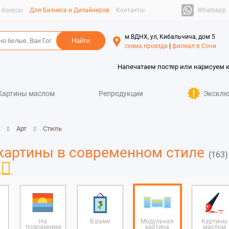
Whatsapp
и бонусы
Для Бизнеса и Дизайнеров
Контакты
м.ВДНХ, ул, Кибальчича, дом 5
схема проезда
|
филиал в Сочи
Напечатаем постер или нарисуем 
Картины маслом
Репродукции
Эксклю
Арт
Стиль
картины в современном стиле
(163)
На
В раме
Модульная
Картины
подрамнике
картина
маслом