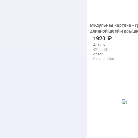
Модульная картина «У
длинной шеей и крыш
печать на холсте
1920
Артикул
422923D
Автор
Стелла Жак
Размер
32x44 см
Макс. размер
200x277 см
подробнее