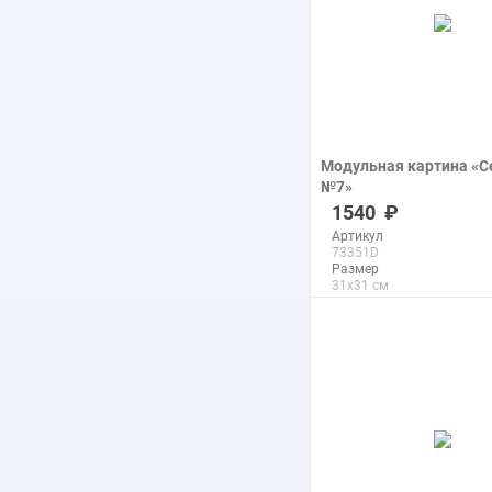
Модульная картина «С
№7»
печать на холсте
1540
Артикул
73351D
Размер
31x31 см
Макс. размер
200x200 см
подробнее