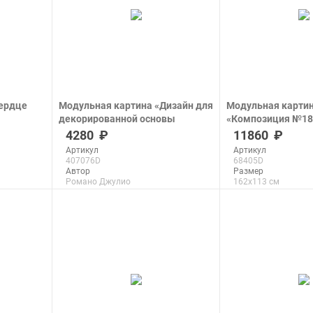
ердце
Модульная картина «Дизайн для
Модульная карти
декорированной основы
«Композиция №18
подсвечника»
печать на холсте
4280
11860
печать на холсте
Артикул
Артикул
407076D
68405D
Автор
Размер
Романо Джулио
162x113 см
Размер
Макс. размер
94x59 см
287x200 см
Макс. размер
290x182 см
подроб
подробнее