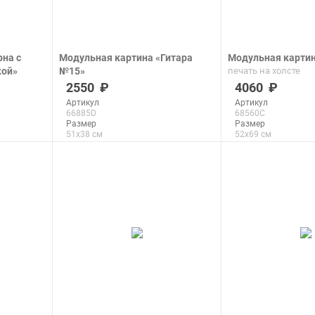
рна с
Модульная картина «Гитара
Модульная карти
кой»
№15»
печать на холсте
печать на холсте
2550
4060
Артикул
Артикул
66885D
68560C
Размер
Размер
51x38 см
52x69 см
Макс. размер
Макс. размер
267x200 см
70x93 см
подробнее
подроб