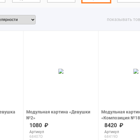
показывать то
Девушка
Модульная картина «Девушки
Модульная карти
№2»
«Композиция №18
печать на холсте
печать на холсте
1080
8420
Артикул
Артикул
68407D
68419D