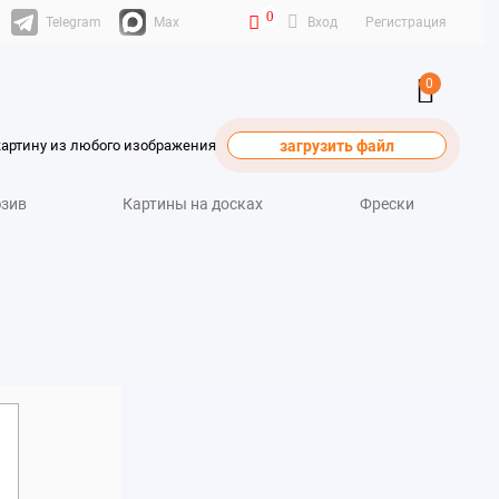
0
Telegram
Max
Вход
Регистрация
0
картину из любого изображения
загрузить файл
зив
Картины на досках
Фрески