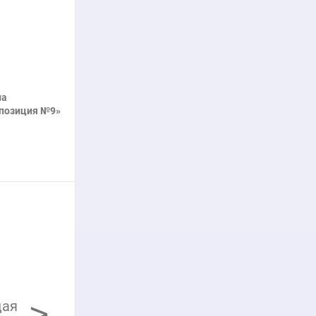
на
позиция №9»
нее
>
щая