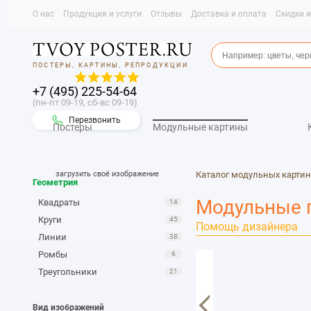
О нас
Продукция и услуги
Отзывы
Доставка и оплата
Скидки 
ПОСТЕРЫ, КАРТИНЫ, РЕПРОДУКЦИИ
+7 (495) 225-54-64
(пн-пт 09-19, сб-вс 09-19)
Перезвонить
Постеры
Модульные картины
загрузить своё изображение
Каталог модульных картин
Геометрия
Модульные 
Квадраты
14
Круги
45
Помощь дизайнера
Линии
38
Ромбы
6
Треугольники
21
Вид изображений