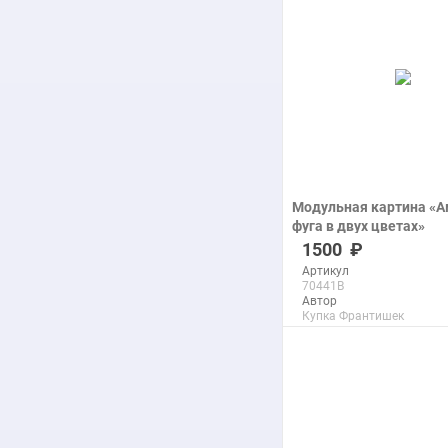
подробнее
Модульная картина «
фуга в двух цветах»
печать на холсте
1500
Артикул
70441B
Автор
Купка Франтишек
Размер
31x27 см
Макс. размер
60x53 см
подробнее