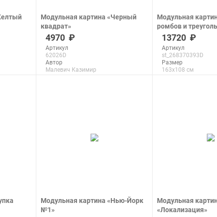
Желтый
Модульная картина «Черный
Модульная картин
квадрат»
ромбов и треугол
печать на холсте
бушующего моря
4970
13720
печать на холсте
Артикул
Артикул
62026D
st_268370393D
Автор
Размер
Малевич Казимир
163x108 см
Размер
Макс. размер
66x66 см
290x193 см
Макс. размер
200x200 см
подроб
подробнее
упка
Модульная картина «Нью-Йорк
Модульная карти
№1»
«Локализация»