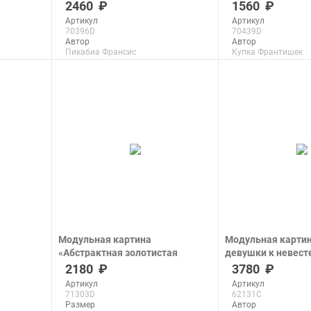
печать на холсте
печать на холсте
2460
1560
Артикул
Артикул
70396D
70439D
Автор
Автор
Пикабиа Франсис
Купка Франтишек
Размер
Размер
50x36 см
31x32 см
Макс. размер
Макс. размер
278x200 см
200x206 см
подробнее
подроб
Модульная картина
Модульная картин
«Абстрактная золотистая
девушки к невест
композиция»
печать на холсте
2180
3780
печать на холсте
Артикул
Артикул
71303D
62131C
Размер
Автор