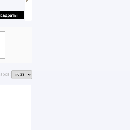
Квадраты
Треугольники
Круги
варов: