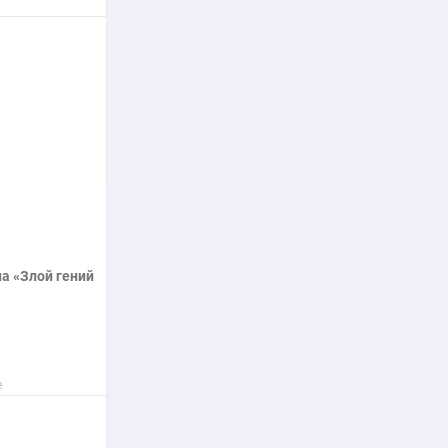
нее
а «Злой гений
е