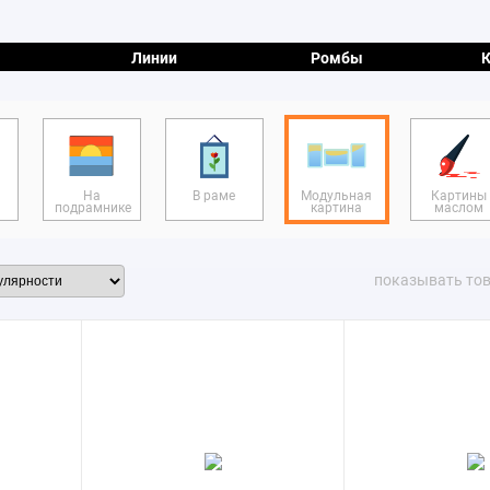
Линии
Ромбы
На
В раме
Модульная
Картины
подрамнике
картина
маслом
показывать то