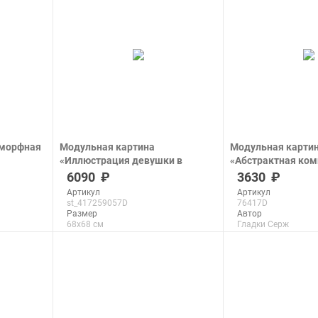
подробнее
подроб
Аморфная
Модульная картина
Модульная карти
«Иллюстрация девушки в
«Абстрактная ком
чёрной шляпе на чёрном фоне с
теплых тонах»
6090
3630
белыми полосами»
печать на холсте
Артикул
Артикул
печать на холсте
st_417259057D
76417D
Размер
Автор
68x68 см
Гладки Серж
Макс. размер
Размер
200x200 см
52x68 см
Макс. размер
200x263 см
подробнее
подроб