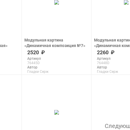
Модульная картина
Модульная карти
лая»
«Динамичная композиция №7»
«Динамичная ком
печать на холсте
печать на холсте
2520
2260
Артикул
Артикул
76445D
76448D
Автор
Автор
Гладки Серж
Гладки Серж
Размер
Размер
32x43 см
38x51 см
Макс. размер
Макс. размер
200x266 см
200x270 см
подробнее
подроб
Следую