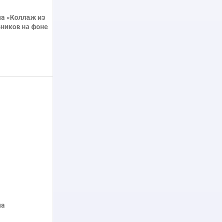
а «Коллаж из
ьников на фоне
»
нее
на