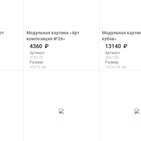
рт
Модульная картина «Арт
Модульная картин
композиция №26»
кубов»
печать на холсте
печать на холсте
4360
13140
Артикул
Артикул
37067D
20012D
Размер
Размер
45x70 см
162x124 см
Макс. размер
Макс. размер
180x281 см
261x200 см
подробнее
подроб