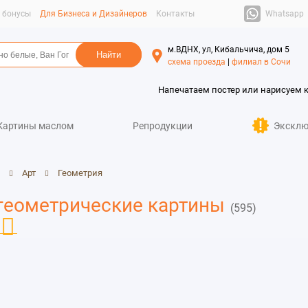
Whatsapp
и бонусы
Для Бизнеса и Дизайнеров
Контакты
м.ВДНХ, ул, Кибальчича, дом 5
схема проезда
|
филиал в Сочи
Напечатаем постер или нарисуем 
Картины маслом
Репродукции
Эксклю
Арт
Геометрия
геометрические картины
(595)