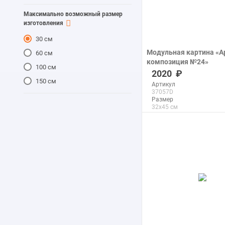
Максимально возможный размер
изготовления
30 см
Модульная картина «А
60 см
композиция №24»
100 см
печать на холсте
2020
150 см
Артикул
37057D
Размер
32x45 см
Макс. размер
200x280 см
подробнее