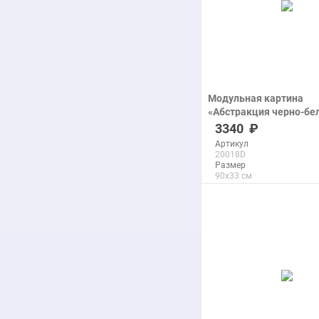
Модульная картина
«Абстракция черно-бе
печать на холсте
3340
Артикул
20018D
Размер
90x33 см
Макс. размер
289x106 см
подробнее