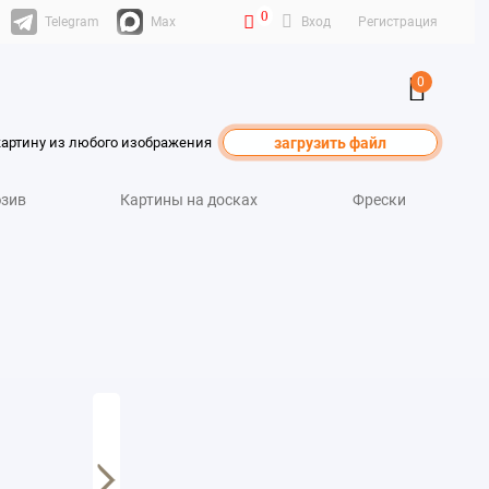
0
Telegram
Max
Вход
Регистрация
0
картину из любого изображения
загрузить файл
зив
Картины на досках
Фрески