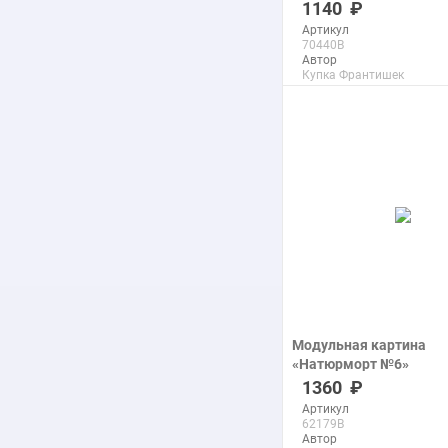
печать на холсте
1140
Артикул
70440B
Автор
Купка Франтишек
Размер
19x31 см
Макс. размер
30x48 см
подробнее
Модульная картина
«Натюрморт №6»
печать на холсте
1360
Артикул
62179B
Автор