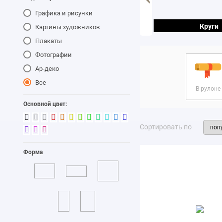
Графика и рисунки
Квадраты
Треугольники
Круги
Картины художников
Плакаты
Фотографии
Ар-деко
Все
В рулоне
Основной цвет:
Сортировать по
Форма