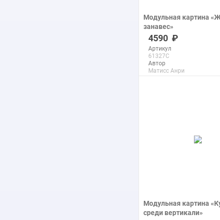
Модульная картина «
занавес»
печать на холсте
4590
Артикул
61327C
Автор
Матисс Анри
Размер
47x71 см
Макс. размер
60x90 см
подробнее
Модульная картина «К
среди вертикали»