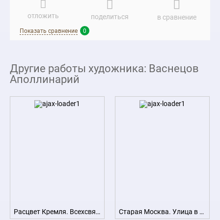
отложить
поделиться
в сравнение
Показать сравнение
0
Другие работы художника: Васнецов
Аполлинарий
Расцвет Кремля. Всехсвятский мост и Кремль в конце XVII века (The heyday of the Kremlin. All Saints Drive and the Kremlin in the late XVII century)
Старая Москва. Улица в Китай-городе начала XVII века (Old Moscow. Street in China-town in early XVII century)