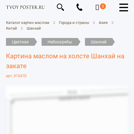
0
Каталог картин маслом
Города и страны
Азия
Китай
Шанхай
Цветная
Небоскребы
Шанхай
Картина маслом на холсте Шанхай на
закате
арт. 91547D
30 см