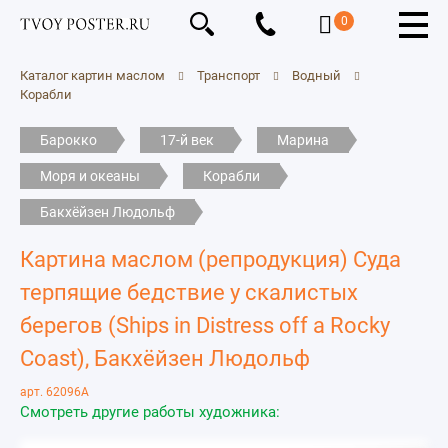
0
Каталог картин маслом
Транспорт
Водный
Корабли
Барокко
17-й век
Марина
Моря и океаны
Корабли
Бакхёйзен Людольф
Картина маслом (репродукция) Суда
терпящие бедствие у скалистых
берегов (Ships in Distress off a Rocky
Coast), Бакхёйзен Людольф
арт. 62096A
Смотреть другие работы художника: