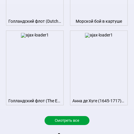
Голландский флот (Dutch Men-of-war off Enkhuizen)
Морской бой в картуше
Голландский флот (The Eendracht and a Fleet of Dutch Men-of-war)
Анна де Хуге (1645-1717). Четвертая жена художника
Смотреть все