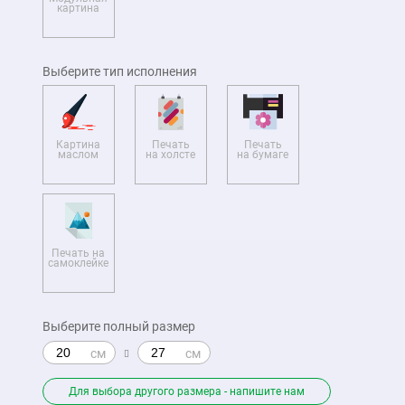
картина
Выберите тип исполнения
Картина
Печать
Печать
маслом
на холсте
на бумаге
Печать на
самоклейке
Выберите полный размер
Для выбора другого размера - напишите нам