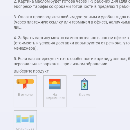
2. Картина маслом будет готова через 1-3 рабочих дня (дл
экспресс- тарифы со сроками готовности в пределах 1 рабоч
3. Оплата производится любым доступным и удобным для в
(через платежную ссылку или терминал в офисе), наличными
лиц.
4. Забрать картину можно самостоятельно в нашем офисе в
(стоимость и условия доставки варьируются от региона, у
менеджера).
5. Если вас интересует что-то особенное и индивидуальное,
персональные варианты при личном обращении!
Выберите продукт
В рулоне
На
В раме
подрамнике
Модульная