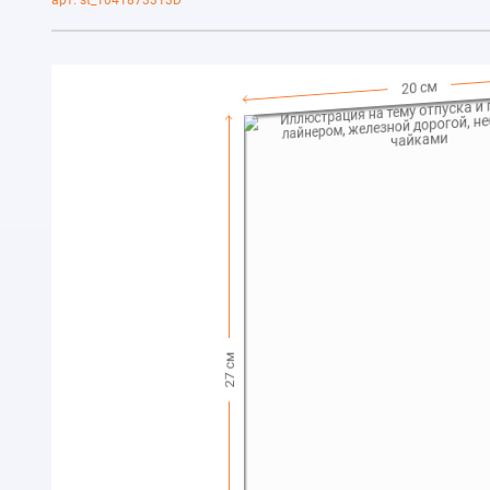
арт. st_1041873313D
20 см
27 см