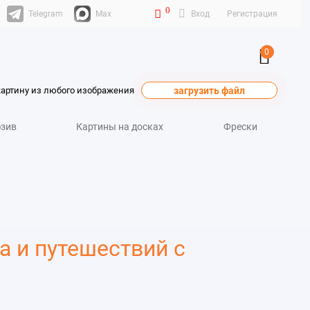
0
Telegram
Max
Вход
Регистрация
0
картину из любого изображения
загрузить файл
зив
Картины на досках
Фрески
а и путешествий с