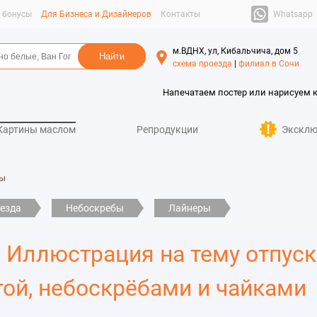
Whatsapp
и бонусы
Для Бизнеса и Дизайнеров
Контакты
м.ВДНХ, ул, Кибальчича, дом 5
схема проезда
|
филиал в Сочи
Напечатаем постер или нарисуем 
Картины маслом
Репродукции
Эксклю
ы
езда
Небоскребы
Лайнеры
 Иллюстрация на тему отпуск
ой, небоскрёбами и чайками