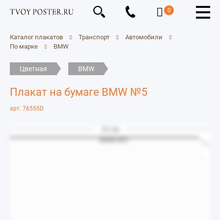
0
Каталог плакатов
Транспорт
Автомобили
По марке
BMW
Цветная
BMW
Плакат на бумаге BMW №5
арт. 76555D
33 см