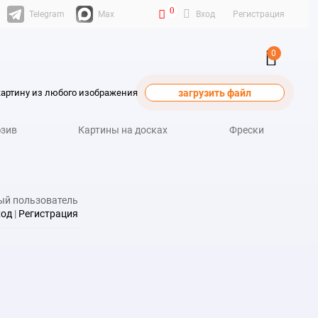
0
Telegram
Max
Вход
Регистрация
0
картину из любого изображения
загрузить файл
зив
Картины на досках
Фрески
ый пользователь
ход
|
Регистрация