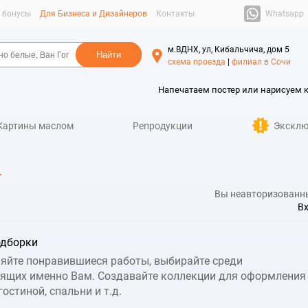
Whatsapp
и бонусы
Для Бизнеса и Дизайнеров
Контакты
м.ВДНХ, ул, Кибальчича, дом 5
схема проезда
|
филиал в Сочи
Напечатаем постер или нарисуем 
Картины маслом
Репродукции
Эксклю
т
Вы неавторизованн
В
одборки
яйте понравившиеся работы, выбирайте среди
ящих именно Вам. Создавайте коллекции для оформления
гостиной, спальни и т.д.