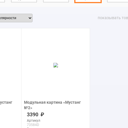
показывать то
устанг
Модульная картина «Мустанг
№2»
печать на холсте
3390
Артикул
73584D