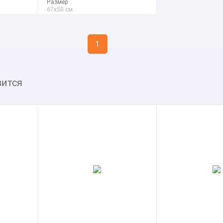
Размер
67x50 см
Макс. размер
267x200 см
1
подробнее
вится