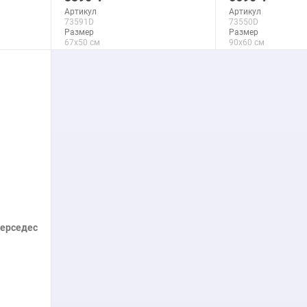
Артикул
Артикул
73591D
73550D
Размер
Размер
67x50 см
90x60 см
Макс. размер
Макс. размер
267x200 см
290x193 см
подробнее
подроб
Мерседес