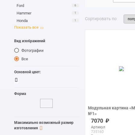
Ford
6
Hammer
1
Сортировать по
Honda
1
Lamborghini
24
Mercedes
3
Вид изображений
Mitsubishi
1
Фотографии
Mustang
2
Nissan
3
Все
Porsche
2
Основной цвет:
Rolls-Royce
3
Форма
Модульная картина «М
№1»
печать на холсте
7070
Максимально возможный размер
Артикул
изготовления
73516D