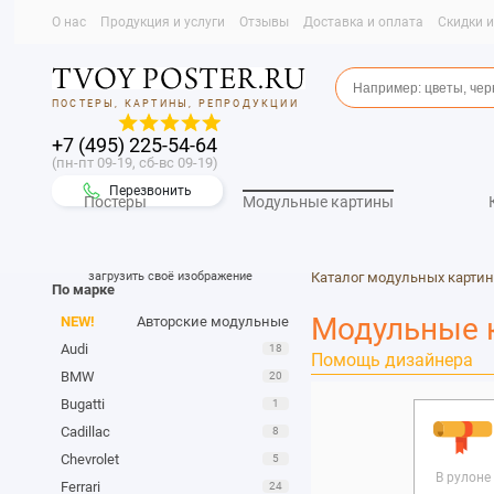
О нас
Продукция и услуги
Отзывы
Доставка и оплата
Скидки 
ПОСТЕРЫ, КАРТИНЫ, РЕПРОДУКЦИИ
+7 (495) 225-54-64
(пн-пт 09-19, сб-вс 09-19)
Перезвонить
Постеры
Модульные картины
загрузить своё изображение
Каталог модульных картин
По марке
Модульные к
NEW!
Авторские модульные
Audi
18
Помощь дизайнера
BMW
20
Bugatti
1
Cadillac
8
Chevrolet
5
В рулоне
Ferrari
24