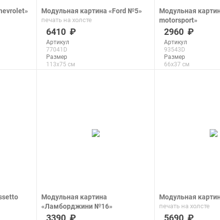
evrolet»
Модульная картина «Ford №5»
Модульная картин
печать на холсте
motorsport»
печать на холсте
6410
2960
Артикул
Артикул
77041D
93543D
Размер
Размер
113x75 см
66x37 см
Макс. размер
Макс. размер
290x193 см
289x163 см
подробнее
подроб
setto
Модульная картина
Модульная карти
«Ламборджини №16»
печать на холсте
печать на холсте
3390
5690