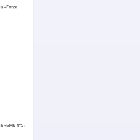
а «Forza
нее
на «БМВ №5»