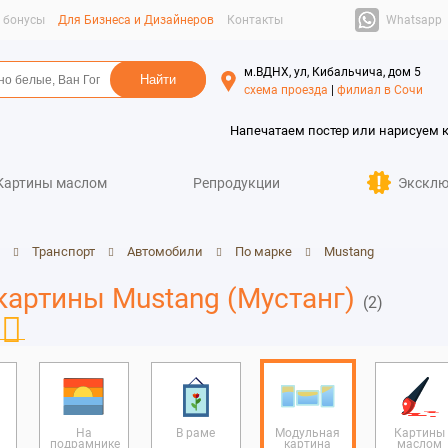
Whatsapp
и бонусы
Для Бизнеса и Дизайнеров
Контакты
м.ВДНХ, ул, Кибальчича, дом 5
схема проезда
|
филиал в Сочи
Напечатаем постер или нарисуем 
Картины маслом
Репродукции
Эксклю
Транспорт
Автомобили
По марке
Mustang
артины Mustang (Мустанг)
(2)
На
В раме
Модульная
Картины
подрамнике
картина
маслом