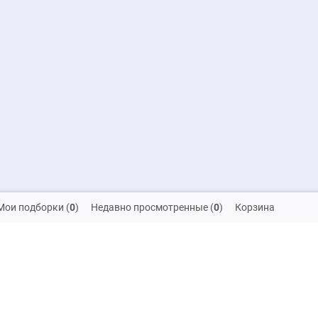
Мои подборки
(
0
)
Недавно просмотренные
(
0
)
Корзина
скидок и распродаж!
на обработку своих персональных данных