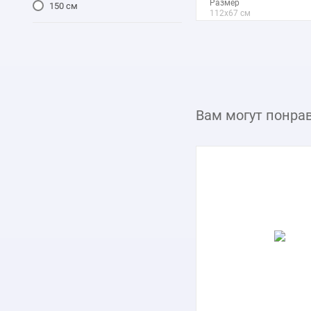
Размер
150 см
112x67 см
Макс. размер
290x173 см
подробнее
Вам могут понра