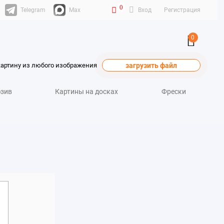
0
Telegram
Max
Вход
Регистрация
0
картину из любого изображения
загрузить файл
зив
Картины на досках
Фрески