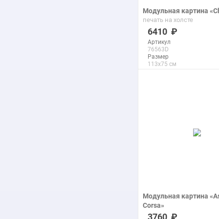
Модульная картина «Ch
печать на холсте
6410
Артикул
76563D
Размер
113x75 см
Макс. размер
290x193 см
подробнее
Модульная картина «As
Corsa»
печать на холсте
3760