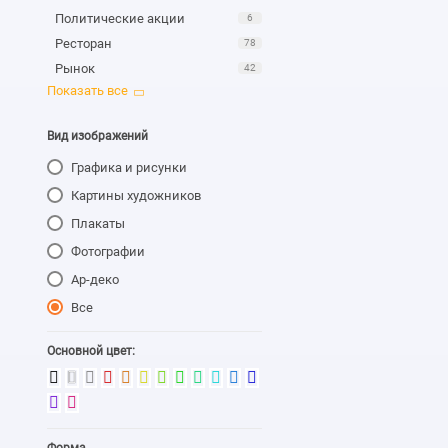
Политические акции
6
Ресторан
78
Азартные 
Рынок
42
Театр
26
Цирк
43
Вид изображений
Графика и рисунки
Картины художников
Рестора
Плакаты
Фотографии
Ар-деко
Все
Основной цвет:
Кафе