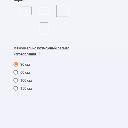
Форма
Балы
Максимально возможный размер
изготовления
30 см
Цирк
60 см
100 см
150 см
Магазин