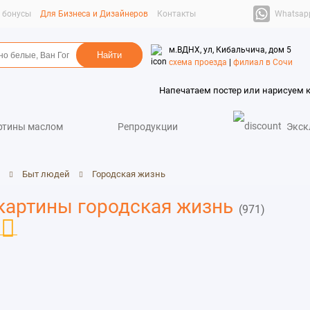
Whatsap
и бонусы
Для Бизнеса и Дизайнеров
Контакты
м.ВДНХ, ул, Кибальчича, дом 5
схема проезда
|
филиал в Сочи
Напечатаем постер или нарисуем 
ртины маслом
Репродукции
Экск
Быт людей
Городская жизнь
картины городская жизнь
(971)