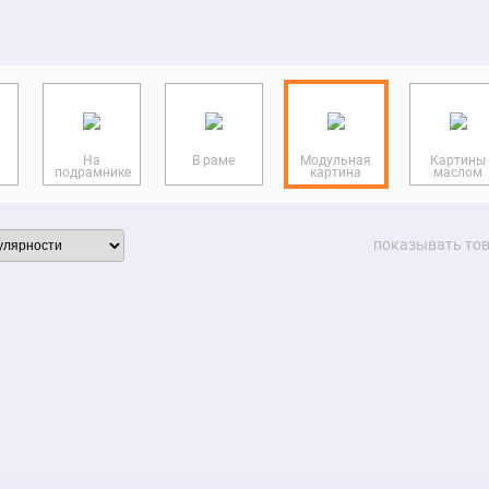
кие
На
В раме
Модульная
Картины
подрамнике
картина
маслом
показывать то