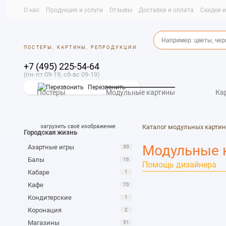
О нас
Продукция и услуги
Отзывы
Доставка и оплата
Скидки 
ПОСТЕРЫ, КАРТИНЫ, РЕПРОДУКЦИИ
+7 (495) 225-54-64
(пн-пт 09-19, сб-вс 09-19)
Перезвонить
Постеры
Модульные картины
Ка
загрузить своё изображение
Каталог модульных картин
Городская жизнь
Модульные 
Азартные игры
30
Балы
16
Помощь дизайнера
Кабаре
1
Кафе
70
Кондитерские
1
Коронация
2
Магазины
51