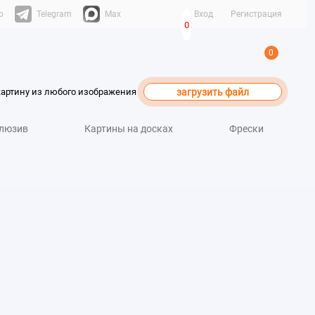
p
Telegram
Max
Вход
Регистрация
0
0
картину из любого изображения
загрузить файл
люзив
Картины на досках
Фрески