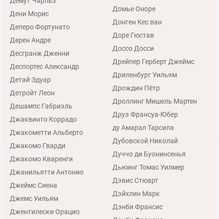
Демут Чарльз
Домье Оноре
Дени Морис
Донген Кес ван
Деперо Фортунато
Доре Гюстав
Дерен Андре
Доссо Досси
Десгранж Дженни
Дрейпер Герберт Джеймс
Деспортес Александр
Дриленбург Уильям
Детай Эдуар
Дрождин Пётр
Детройт Леон
Дроллинг Мишель Мартен
Дешампс Габриэль
Друэ Франсуа-Юбер
Джаквинто Коррадо
ду Амарал Тарсила
Джакометти Альберто
Дубовской Николай
Джакомо Гварди
Дуччо ди Буонинсенья
Джакомо Кваренги
Дьюинг Томас Уилмер
Джанильятти Антонио
Дэвис Стюарт
Джеймс Сиена
Дэйхлин Марк
Джемс Уильям
Дэнби Франсис
Джентилески Орацио