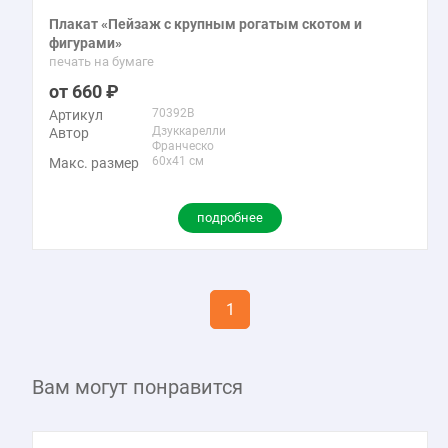
Плакат «Пейзаж с крупным рогатым скотом и
фигурами»
печать на бумаге
660
70392B
Артикул
Дзуккарелли
Автор
Франческо
60x41 см
Макс. размер
подробнее
1
Вам могут понравится