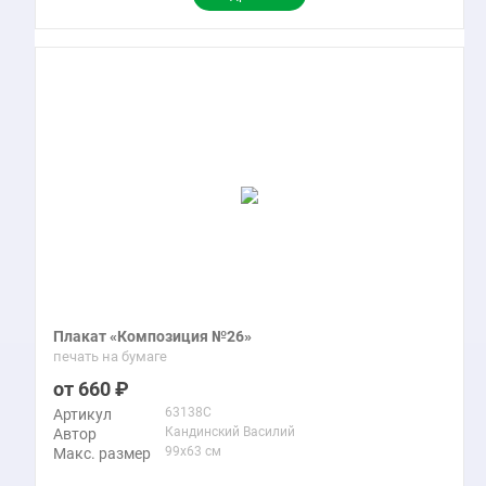
Плакат «Композиция №26»
печать на бумаге
660
63138C
Артикул
Кандинский Василий
Автор
99x63 см
Макс. размер