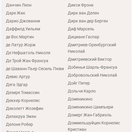
Данчин Леон
Дикси Фрэнк
Даре Жак
Дирк ван Делен
Дарио Джованни
Дирк ван дер Берген
Даффилд Уильям
Диф Марсель
де Вос Мартин
Дициане Гаспар
де Латур Жорж
Дмитриев-Оренбургский
Николай
Де Нефшатэль Николя
Дмитриевский Виктор
Де Трой Жан Франсуа
Добиньи Шарль-Франсуа
де Шаванн Пьер Сесиль Пюви
Добровольский Николай
Девис Артур
Дойг Питер
Дега Эдгар
Дольчи Карло
Дезире Томассин
Доменикино
Деккер Корнелис
Доменикино Цампьери
Деколетт Жозефин
Домерг Жан-Габриэль
Делакруа Эжен
Доммельшуйцен Корнелис
Делоне Робер
Кристиан