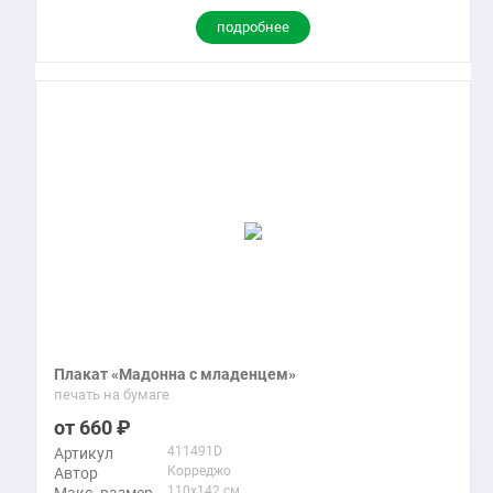
подробнее
Плакат «Мадонна с младенцем»
печать на бумаге
660
411491D
Артикул
Корреджо
Автор
110x142 см