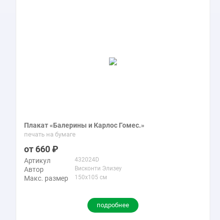
Плакат «Балерины и Карлос Гомес.»
печать на бумаге
660
432024D
Артикул
Висконти Элизеу
Автор
150x105 см
Макс. размер
подробнее