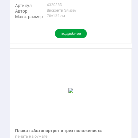
432038D
Артикул
Висконти Элизеу
Автор
70x132 см
Макс. размер
подробнее
Плакат «Автопортрет в трех положениях»
печать на бумаге