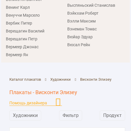
Выспяньский Станислав
Венинг Карл
Вэйкхам Роберт
Венуччи Марсело
Вэлли Максим
Вербик Питер
Вэнеман Томас
Верещагин Василий
Вюйар Эдуар
Верещагин Петр
Вюсал Рейн
Вермеер Джонас
Вермеер Ян
Каталог плакатов
Художники
Висконти Элизеу
Плакаты - Висконти Элизеу
Помощь дизайнера
Художники
Фильтр
Продукт