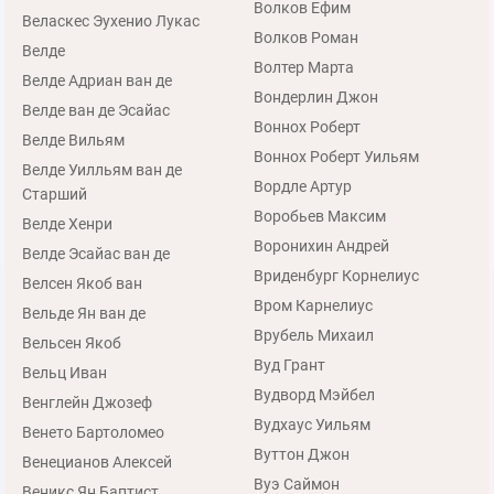
Волков Ефим
Веласкес Эухенио Лукас
Волков Роман
Велде
Волтер Марта
Велде Адриан ван де
Вондерлин Джон
Велде ван де Эсайас
Воннох Роберт
Велде Вильям
Воннох Роберт Уильям
Велде Уилльям ван де
Вордле Артур
Старший
Воробьев Максим
Велде Хенри
Воронихин Андрей
Велде Эсайас ван де
Вриденбург Корнелиус
Велсен Якоб ван
Вром Карнелиус
Вельде Ян ван де
Врубель Михаил
Вельсен Якоб
Вуд Грант
Вельц Иван
Вудворд Мэйбел
Венглейн Джозеф
Вудхаус Уильям
Венето Бартоломео
Вуттон Джон
Венецианов Алексей
Вуэ Саймон
Веникс Ян Баптист