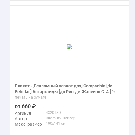
Плакат «[Рекламный плакат для] Companhia [de
Bebidas] Антарктиды [до Рио-де-Жанейро С. А.] "»
печать на бумаге
660
432018D
Артикул
Висконти Элизеу
Автор
100x141 см
Макс. размер