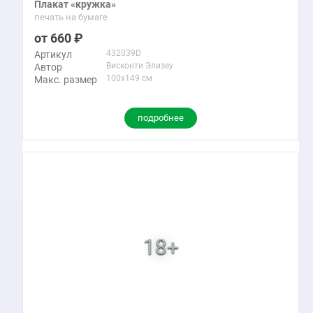
Плакат «кружка»
печать на бумаге
660
432039D
Артикул
Висконти Элизеу
Автор
100x149 см
Макс. размер
подробнее