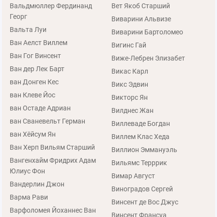
Вальдмюллер Фердинанд
Вет Якоб Старший
Георг
Виварини Альвизе
Вальта Луи
Виварини Бартоломео
Ван Аелст Виллем
Вигинс Гай
Ван Гог Винсент
Виже-Лебрен Элизабет
Ван дер Лек Барт
Викас Карл
ван Донген Кес
Викс Эдвин
ван Клеве Йос
Викторс Ян
ван Остаде Адриан
Вилднес Жан
ван Сваневельт Герман
Виллеваде Богдан
ван Хёйсум Ян
Виллем Клас Хеда
Ван Херп Вильям Старший
Виллион Эммануэль
Вангенхайм Фридрих Адам
Вильямс Терррик
Юлиус Фон
Вимар Август
Вандерлин Джон
Виноградов Сергей
Варма Рави
Винсент де Вос Джус
Варфоломея Йоханнес Ван
Винсент Франсуа