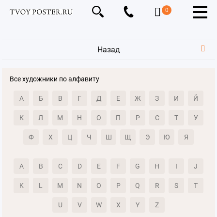
0
Назад
Все художники по алфавиту
А
Б
В
Г
Д
Е
Ж
З
И
Й
К
Л
М
Н
О
П
Р
С
Т
У
Ф
Х
Ц
Ч
Ш
Щ
Э
Ю
Я
A
B
C
D
E
F
G
H
I
J
K
L
M
N
O
P
Q
R
S
T
U
V
W
X
Y
Z