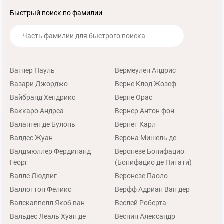
Быстрый поиск по фамилии
Вагнер Пауль
Вермеулен Андрис
Вазари Джорджо
Верне Клод Жозеф
Вайбранд Хендрикс
Верне Орас
Ваккаро Андреа
Вернер Антон фон
Валантен де Булонь
Вернет Карл
Валдес Жуан
Верона Мишель де
Валдмюллер Фердинанд
Веронезе Бонифацио
Георг
(Бонифацио де Питати)
Валле Людвиг
Веронезе Паоло
Валлоттон Феликс
Верфф Адриан Ван дер
Валскаппелл Якоб ван
Веслей Роберта
Вальдес Леаль Хуан де
Веснин Александр