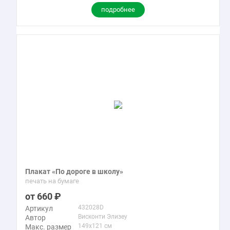
подробнее
Плакат «По дороге в школу»
печать на бумаге
660
432028D
Артикул
Висконти Элизеу
Автор
149x121 см
Макс. размер