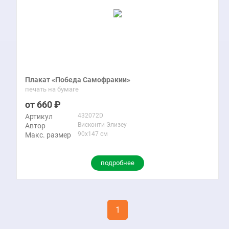
Плакат «Победа Самофракии»
печать на бумаге
660
432072D
Артикул
Висконти Элизеу
Автор
90x147 см
Макс. размер
подробнее
1