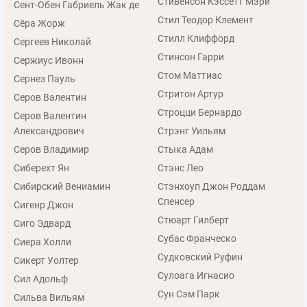
Стивенсон Кэссетт Мэри
Сент-Обен Габриель Жак де
Стил Теодор Клемент
Сёра Жорж
Стилл Клиффорд
Сергеев Николай
Стинсон Гарри
Сержиус Ивонн
Стом Маттиас
Сернез Пауль
Стритон Артур
Серов Валентин
Строцци Бернардо
Серов Валентин
Александрович
Стрэнг Уильям
Серов Владимир
Стыка Адам
Сиберехт Ян
Стэнс Лео
Сибирский Вениамин
Стэнхоуп Джон Роддам
Спенсер
Сигенр Джон
Стюарт Гилберт
Сиго Эдвард
Субас Франческо
Сиера Холли
Судковский Руфин
Сикерт Уолтер
Сулоага Игнасио
Сил Адольф
Сун Сэм Парк
Сильва Вильям