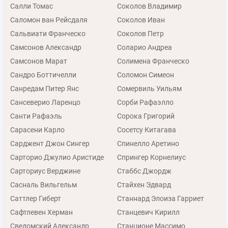
Салли Томас
Соколов Владимир
Саломон ван Рейсдаля
Соколов Иван
Сальвиати Франческо
Соколов Петр
Самсонов Александр
Соларио Андреа
Самсонов Марат
Солимена Франческо
Сандро Боттичелли
Соломон Симеон
Санредам Питер Янс
Сомервиль Уильям
Сансеверио Ларенцо
Сорби Рафаэлло
Санти Рафаэль
Сорока Григорий
Сарасени Карло
Сосетсу Китагава
Сарджент Джон Сингер
Спинелло Аретино
Сарторио Джулио Аристиде
Спрингер Корнелиус
Сарториус Верджине
Стаббс Джордж
Сасналь Вильгельм
Стайхен Эдвард
Саттлер Гиберт
Станнард Элоиза Гарриет
Сафтлевен Херман
Станцевич Кирилл
Сведомский Александр
Станционе Массимо