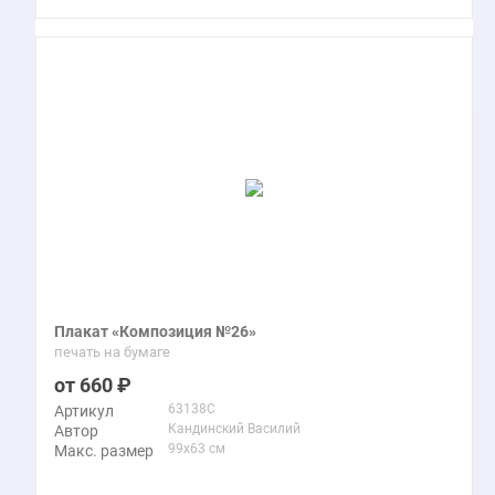
Плакат «Композиция №26»
печать на бумаге
660
63138C
Артикул
Кандинский Василий
Автор
99x63 см
Макс. размер