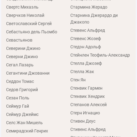
Свертс Михаэль
Стармина Жерадо
Сверчков Николай
Старнина Джерардо ди
Джакопо
Светославский Сергей
Стевенс Альфред
Себастьяно дель Пьомбо
Стевенс Жозеф
Севастьянов
Стедэн Адольф
Северини Джино
Стейнлен Теофиль-Александр
Северни Джино
Стелла Джозеф
Сегал Лазарь
Стелла Жак
Сегантини Джованни
Стен Ян
Седдон Томас
Стенвик Гармен
Седов Григорий
Стенвик Хендрик
Сезан Поль
Степанов Алексей
Сеймур Гай
Стерн Игнацио
Сеймур Джеймс
Стивен Деус
Селс Жан Мишель
Стивенс Альфред
Семирадский Генрих