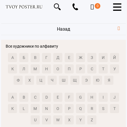
0
Назад
Все художники по алфавиту
А
Б
В
Г
Д
Е
Ж
З
И
Й
К
Л
М
Н
О
П
Р
С
Т
У
Ф
Х
Ц
Ч
Ш
Щ
Э
Ю
Я
A
B
C
D
E
F
G
H
I
J
K
L
M
N
O
P
Q
R
S
T
U
V
W
X
Y
Z