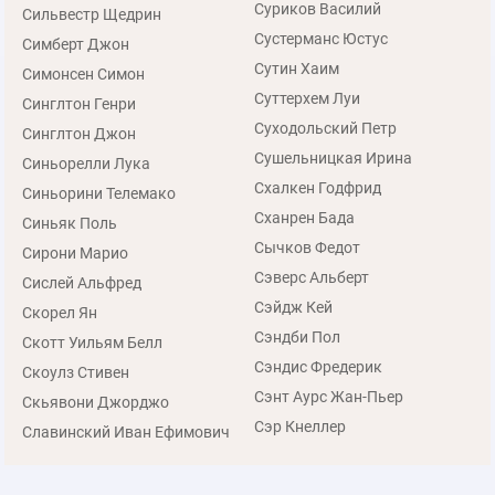
Суриков Василий
Сильвестр Щедрин
Сустерманс Юстус
Симберт Джон
Сутин Хаим
Симонсен Симон
Суттерхем Луи
Синглтон Генри
Суходольский Петр
Синглтон Джон
Сушельницкая Ирина
Синьорелли Лука
Схалкен Годфрид
Синьорини Телемако
Сханрен Бада
Синьяк Поль
Сычков Федот
Сирони Марио
Сэверс Альберт
Сислей Альфред
Сэйдж Кей
Скорел Ян
Сэндби Пол
Скотт Уильям Белл
Сэндис Фредерик
Скоулз Стивен
Сэнт Аурс Жан-Пьер
Скьявони Джорджо
Сэр Кнеллер
Славинский Иван Ефимович