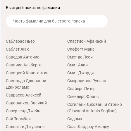
Быстрый поиск по фамилии
Саблерас Пьер
Сластион Афанасий
Саблет Жак
Слефогт Макс
Саведра Антонио
Смет де Леон
Савинио Альберто
Смит Алан
Савицкий Константин
Смит Джордж
Савольдо Джованни
Смородинов Руслан
Джироламо
Снайерс Питер
Саврасов Алексей
Снейдерс Франс
Садовников Василий
Согилани Джованни Атонио
Сазерленд Джейн
(Giovanni Antonio Sogliani)
Сай Твомбли
Содома
Салватти Джузеппе
Соза-Кардозу Амадеу