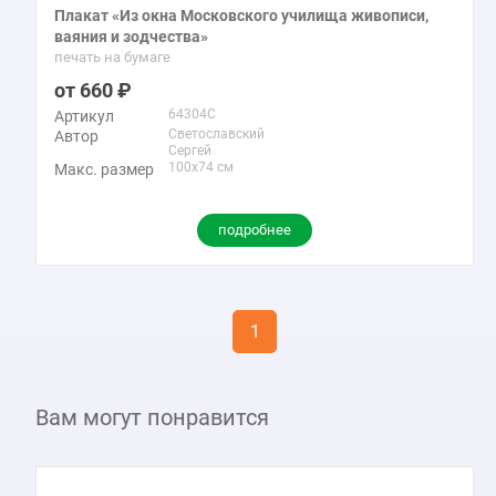
Плакат «Из окна Московского училища живописи,
ваяния и зодчества»
печать на бумаге
660
64304C
Артикул
Светославский
Автор
Сергей
100x74 см
Макс. размер
подробнее
1
Вам могут понравится