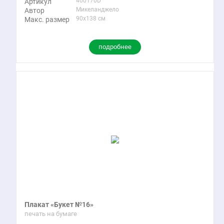
400170D
Артикул
Микеланджело
Автор
90x138 см
Макс. размер
подробнее
Плакат «Букет №16»
печать на бумаге