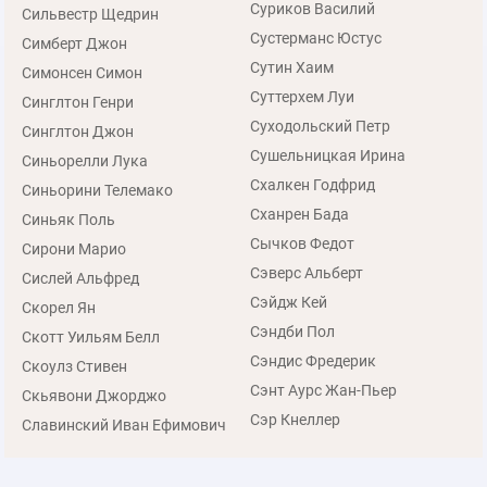
Суриков Василий
Сильвестр Щедрин
Сустерманс Юстус
Симберт Джон
Сутин Хаим
Симонсен Симон
Суттерхем Луи
Синглтон Генри
Суходольский Петр
Синглтон Джон
Сушельницкая Ирина
Синьорелли Лука
Схалкен Годфрид
Синьорини Телемако
Сханрен Бада
Синьяк Поль
Сычков Федот
Сирони Марио
Сэверс Альберт
Сислей Альфред
Сэйдж Кей
Скорел Ян
Сэндби Пол
Скотт Уильям Белл
Сэндис Фредерик
Скоулз Стивен
Сэнт Аурс Жан-Пьер
Скьявони Джорджо
Сэр Кнеллер
Славинский Иван Ефимович