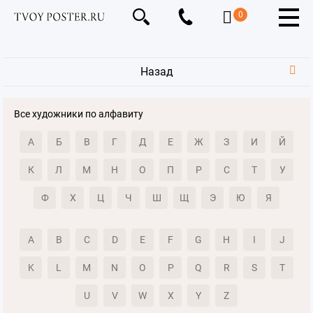
0
Назад
Все художники по алфавиту
А
Б
В
Г
Д
Е
Ж
З
И
Й
К
Л
М
Н
О
П
Р
С
Т
У
Ф
Х
Ц
Ч
Ш
Щ
Э
Ю
Я
A
B
C
D
E
F
G
H
I
J
K
L
M
N
O
P
Q
R
S
T
U
V
W
X
Y
Z