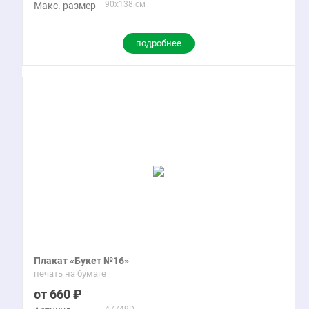
90x138 см
Макс. размер
подробнее
Плакат «Букет №16»
печать на бумаге
660
47749D