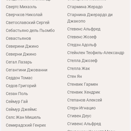
Свертс Михаэль
Стармина Жерадо
Сверчков Николай
Старнина Джерардо ди
Джакопо
Светославский Сергей
Стевенс Альфред
Себастьяно дель Пьомбо
Стевенс Жозеф
Севастьянов
Стедэн Адольф
Северини Джино
Стейнлен Теофиль-Александр
Северни Джино
Стелла Джозеф
Сегал Лазарь
Стелла Жак
Сегантини Джованни
Стен Ян
Седдон Томас
Стенвик Гармен
Седов Григорий
Стенвик Хендрик
Сезан Поль
Степанов Алексей
Сеймур Гай
Стерн Игнацио
Сеймур Джеймс
Стивен Деус
Селс Жан Мишель
Стивенс Альфред
Семирадский Генрих