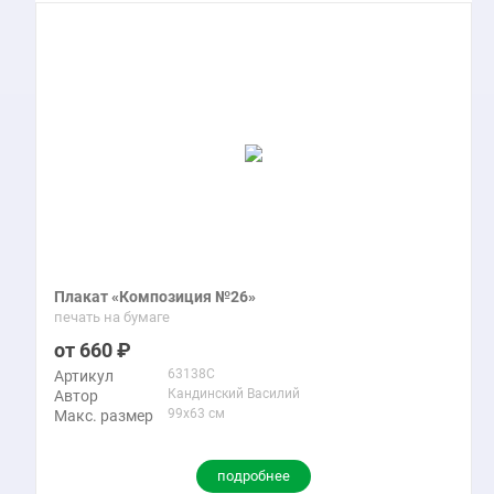
Плакат «Композиция №26»
печать на бумаге
660
63138C
Артикул
Кандинский Василий
Автор
99x63 см
Макс. размер
подробнее