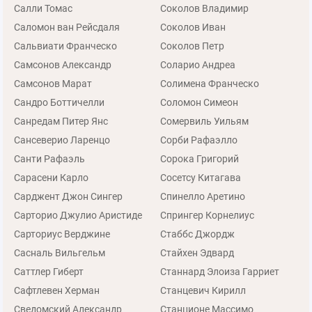
Салли Томас
Соколов Владимир
Саломон ван Рейсдаля
Соколов Иван
Сальвиати Франческо
Соколов Петр
Самсонов Александр
Соларио Андреа
Самсонов Марат
Солимена Франческо
Сандро Боттичелли
Соломон Симеон
Санредам Питер Янс
Сомервиль Уильям
Сансеверио Ларенцо
Сорби Рафаэлло
Санти Рафаэль
Сорока Григорий
Сарасени Карло
Сосетсу Китагава
Сарджент Джон Сингер
Спинелло Аретино
Сарторио Джулио Аристиде
Спрингер Корнелиус
Сарториус Верджине
Стаббс Джордж
Сасналь Вильгельм
Стайхен Эдвард
Саттлер Гиберт
Станнард Элоиза Гарриет
Сафтлевен Херман
Станцевич Кирилл
Сведомский Александр
Станционе Массимо