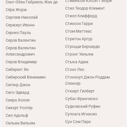
Стивенсон Кэссетт Мэри
Сент-Обен Габриель Жак де
Стил Теодор Клемент
Сёра Жорж
Стилл Клиффорд
Сергеев Николай
Стинсон Гарри
Сержиус Ивонн
Стом Маттиас
Сернез Пауль
Стритон Артур
Серов Валентин
Строцци Бернардо
Серов Валентин
Александрович
Стрэнг Уильям
Серов Владимир
Стыка Адам
Сиберехт Ян
Стэнс Лео
Сибирский Вениамин
Стэнхоуп Джон Роддам
Спенсер
Сигенр Джон
Стюарт Гилберт
Сиго Эдвард
Субас Франческо
Сиера Холли
Судковский Руфин
Сикерт Уолтер
Сулоага Игнасио
Сил Адольф
Сун Сэм Парк
Сильва Вильям