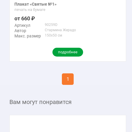
Плакат «Святые №1»
печать на бумаге
660
90259D
Артикул
Стармина Жерадо
Автор
150x50 см
Макс. размер
подробнее
1
Вам могут понравится