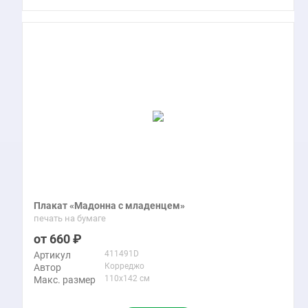
Плакат «Мадонна с младенцем»
печать на бумаге
660
411491D
Артикул
Корреджо
Автор
110x142 см
Макс. размер