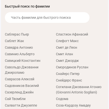
Быстрый поиск по фамилии
Саблерас Пьер
Сластион Афанасий
Саблет Жак
Слефогт Макс
Саведра Антонио
Смет де Леон
Савинио Альберто
Смит Алан
Савицкий Константин
Смит Джордж
Савольдо Джованни
Смородинов Руслан
Джироламо
Снайерс Питер
Саврасов Алексей
Снейдерс Франс
Садовников Василий
Согилани Джованни Атонио
Сазерленд Джейн
(Giovanni Antonio Sogliani)
Сай Твомбли
Содома
Салватти Джузеппе
Соза-Кардозу Амадеу