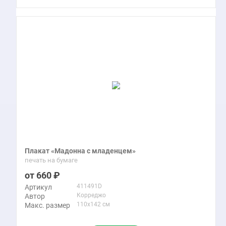
Плакат «Мадонна с младенцем»
печать на бумаге
660
411491D
Артикул
Корреджо
Автор
110x142 см
Макс. размер