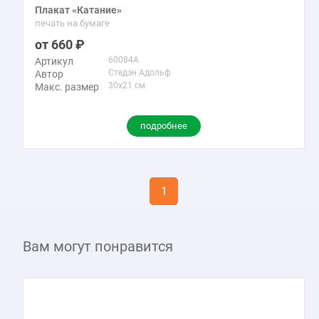
Плакат «Катание»
печать на бумаге
660
60084A
Артикул
Стедэн Адольф
Автор
30x21 см
Макс. размер
подробнее
1
Вам могут понравится