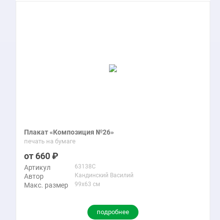
Плакат «Композиция №26»
печать на бумаге
660
63138C
Артикул
Кандинский Василий
Автор
99x63 см
Макс. размер
подробнее