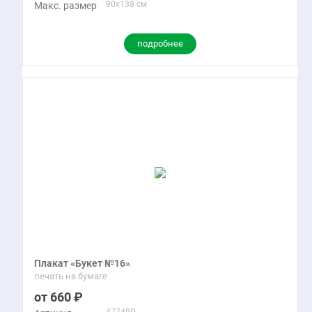
90x138 см
Макс. размер
подробнее
Плакат «Букет №16»
печать на бумаге
660
47749D