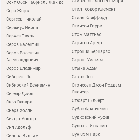
Стивенсон Кэссетт Мэри
Сент-Обен Габриель Жак де
Стил Теодор Клемент
Сёра Жорж
Стилл Клиффорд
Сергеев Николай
Стинсон Гарри
Сержиус Ивонн
Стом Маттиас
Сернез Пауль
Стритон Артур
Серов Валентин
Строцци Бернардо
Серов Валентин
Александрович
Стрэнг Уильям
Серов Владимир
Стыка Адам
Сиберехт Ян
Стэнс Лео
Сибирский Вениамин
Стэнхоуп Джон Роддам
Спенсер
Сигенр Джон
Стюарт Гилберт
Сиго Эдвард
Субас Франческо
Сиера Холли
Судковский Руфин
Сикерт Уолтер
Сулоага Игнасио
Сил Адольф
Сун Сэм Парк
Сильва Вильям