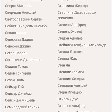
Свертс Михаэль
Стармина Жерадо
Сверчков Николай
Старнина Джерардо ди
Джакопо
Светославский Сергей
Стевенс Альфред
Себастьяно дель Пьомбо
Стевенс Жозеф
Севастьянов
Стедэн Адольф
Северини Джино
Стейнлен Теофиль-Александр
Северни Джино
Стелла Джозеф
Сегал Лазарь
Стелла Жак
Сегантини Джованни
Стен Ян
Седдон Томас
Стенвик Гармен
Седов Григорий
Стенвик Хендрик
Сезан Поль
Степанов Алексей
Сеймур Гай
Стерн Игнацио
Сеймур Джеймс
Стивен Деус
Селс Жан Мишель
Стивенс Альфред
Семирадский Генрих