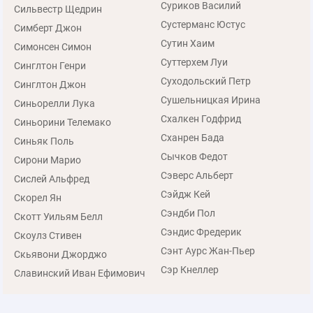
Суриков Василий
Сильвестр Щедрин
Сустерманс Юстус
Симберт Джон
Сутин Хаим
Симонсен Симон
Суттерхем Луи
Синглтон Генри
Суходольский Петр
Синглтон Джон
Сушельницкая Ирина
Синьорелли Лука
Схалкен Годфрид
Синьорини Телемако
Сханрен Бада
Синьяк Поль
Сычков Федот
Сирони Марио
Сэверс Альберт
Сислей Альфред
Сэйдж Кей
Скорел Ян
Сэндби Пол
Скотт Уильям Белл
Сэндис Фредерик
Скоулз Стивен
Сэнт Аурс Жан-Пьер
Скьявони Джорджо
Сэр Кнеллер
Славинский Иван Ефимович