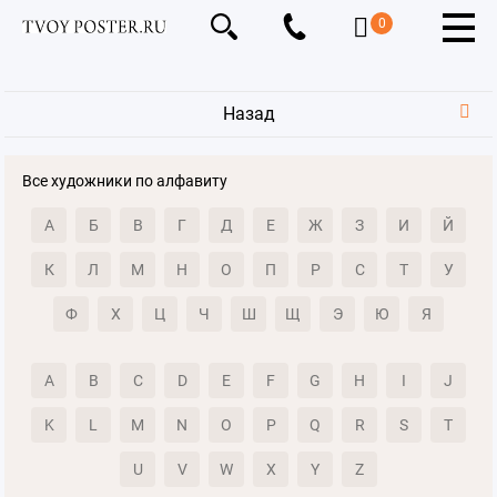
0
Назад
Все художники по алфавиту
А
Б
В
Г
Д
Е
Ж
З
И
Й
К
Л
М
Н
О
П
Р
С
Т
У
Ф
Х
Ц
Ч
Ш
Щ
Э
Ю
Я
A
B
C
D
E
F
G
H
I
J
K
L
M
N
O
P
Q
R
S
T
U
V
W
X
Y
Z