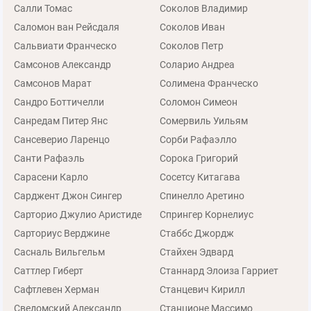
Салли Томас
Соколов Владимир
Саломон ван Рейсдаля
Соколов Иван
Сальвиати Франческо
Соколов Петр
Самсонов Александр
Соларио Андреа
Самсонов Марат
Солимена Франческо
Сандро Боттичелли
Соломон Симеон
Санредам Питер Янс
Сомервиль Уильям
Сансеверио Ларенцо
Сорби Рафаэлло
Санти Рафаэль
Сорока Григорий
Сарасени Карло
Сосетсу Китагава
Сарджент Джон Сингер
Спинелло Аретино
Сарторио Джулио Аристиде
Спрингер Корнелиус
Сарториус Верджине
Стаббс Джордж
Сасналь Вильгельм
Стайхен Эдвард
Саттлер Гиберт
Станнард Элоиза Гарриет
Сафтлевен Херман
Станцевич Кирилл
Сведомский Александр
Станционе Массимо