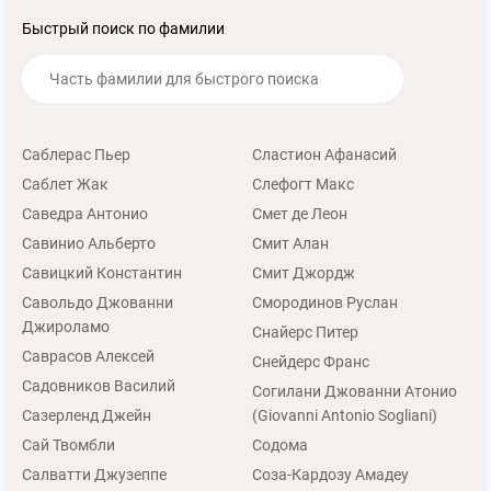
Быстрый поиск по фамилии
Саблерас Пьер
Сластион Афанасий
Саблет Жак
Слефогт Макс
Саведра Антонио
Смет де Леон
Савинио Альберто
Смит Алан
Савицкий Константин
Смит Джордж
Савольдо Джованни
Смородинов Руслан
Джироламо
Снайерс Питер
Саврасов Алексей
Снейдерс Франс
Садовников Василий
Согилани Джованни Атонио
Сазерленд Джейн
(Giovanni Antonio Sogliani)
Сай Твомбли
Содома
Салватти Джузеппе
Соза-Кардозу Амадеу