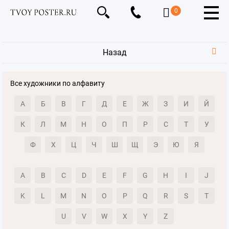
0
Назад
Все художники по алфавиту
А
Б
В
Г
Д
Е
Ж
З
И
Й
К
Л
М
Н
О
П
Р
С
Т
У
Ф
Х
Ц
Ч
Ш
Щ
Э
Ю
Я
A
B
C
D
E
F
G
H
I
J
K
L
M
N
O
P
Q
R
S
T
U
V
W
X
Y
Z