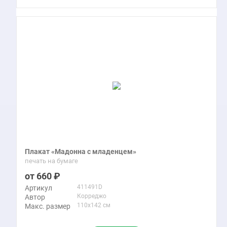
Плакат «Мадонна с младенцем»
печать на бумаге
660
411491D
Артикул
Корреджо
Автор
110x142 см
Макс. размер