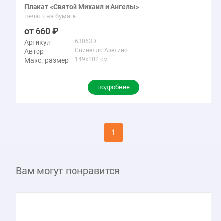
Плакат «Святой Михаил и Ангелы»
печать на бумаге
660
63063D
Артикул
Спинелло Аретино
Автор
149x102 см
Макс. размер
подробнее
1
Вам могут понравится