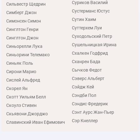
Суриков Василий
Сильвестр Щедрин
Сустерманс Юстус
Симберт Джон
Сутин Хаим
Симонсен Симон
Суттерхем Луи
Синглтон Генри
Суходольский Петр
Синглтон Джон
Сушельницкая Ирина
Синьорелли Лука
Схалкен Годфрид
Синьорини Телемако
Сханрен Бада
Синьяк Поль
Сычков Федот
Сирони Марио
Сэверс Альберт
Сислей Альфред
Сэйдж Кей
Скорел Ян
Сэндби Пол
Скотт Уильям Белл
Сэндис Фредерик
Скоулз Стивен
Сэнт Аурс Жан-Пьер
Скьявони Джорджо
Сэр Кнеллер
Славинский Иван Ефимович