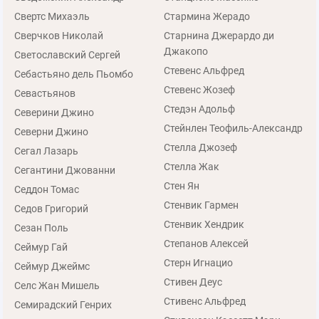
Свертс Михаэль
Стармина Жерадо
Сверчков Николай
Старнина Джерардо ди
Джакопо
Светославский Сергей
Стевенс Альфред
Себастьяно дель Пьомбо
Стевенс Жозеф
Севастьянов
Стедэн Адольф
Северини Джино
Стейнлен Теофиль-Александр
Северни Джино
Стелла Джозеф
Сегал Лазарь
Стелла Жак
Сегантини Джованни
Стен Ян
Седдон Томас
Стенвик Гармен
Седов Григорий
Стенвик Хендрик
Сезан Поль
Степанов Алексей
Сеймур Гай
Стерн Игнацио
Сеймур Джеймс
Стивен Деус
Селс Жан Мишель
Стивенс Альфред
Семирадский Генрих