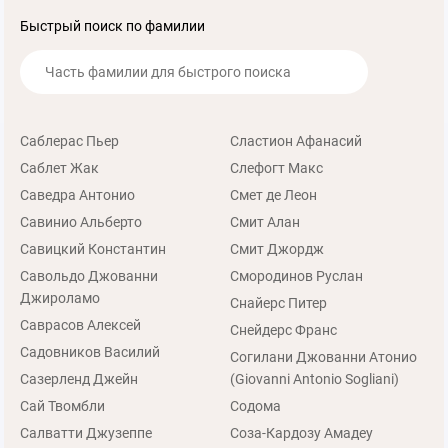
Быстрый поиск по фамилии
Саблерас Пьер
Сластион Афанасий
Саблет Жак
Слефогт Макс
Саведра Антонио
Смет де Леон
Савинио Альберто
Смит Алан
Савицкий Константин
Смит Джордж
Савольдо Джованни
Смородинов Руслан
Джироламо
Снайерс Питер
Саврасов Алексей
Снейдерс Франс
Садовников Василий
Согилани Джованни Атонио
Сазерленд Джейн
(Giovanni Antonio Sogliani)
Сай Твомбли
Содома
Салватти Джузеппе
Соза-Кардозу Амадеу