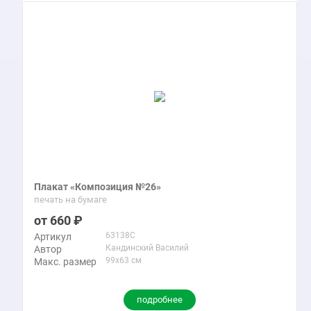
Плакат «Композиция №26»
печать на бумаге
660
63138C
Артикул
Кандинский Василий
Автор
99x63 см
Макс. размер
подробнее