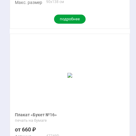
90x138 см
Макс. размер
подробнее
Плакат «Букет №16»
печать на бумаге
660
47749D