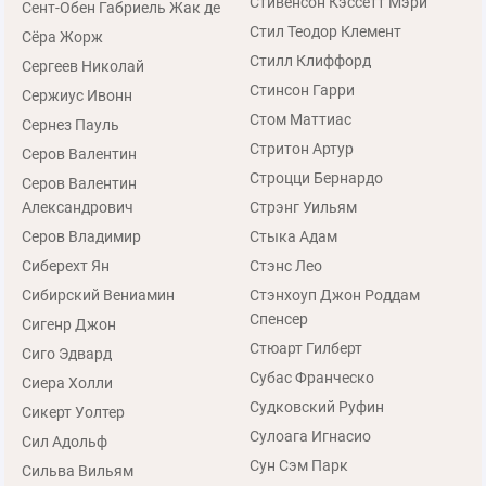
Стивенсон Кэссетт Мэри
Сент-Обен Габриель Жак де
Стил Теодор Клемент
Сёра Жорж
Стилл Клиффорд
Сергеев Николай
Стинсон Гарри
Сержиус Ивонн
Стом Маттиас
Сернез Пауль
Стритон Артур
Серов Валентин
Строцци Бернардо
Серов Валентин
Александрович
Стрэнг Уильям
Серов Владимир
Стыка Адам
Сиберехт Ян
Стэнс Лео
Сибирский Вениамин
Стэнхоуп Джон Роддам
Спенсер
Сигенр Джон
Стюарт Гилберт
Сиго Эдвард
Субас Франческо
Сиера Холли
Судковский Руфин
Сикерт Уолтер
Сулоага Игнасио
Сил Адольф
Сун Сэм Парк
Сильва Вильям