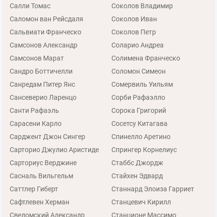
Салли Томас
Соколов Владимир
Саломон ван Рейсдаля
Соколов Иван
Сальвиати Франческо
Соколов Петр
Самсонов Александр
Соларио Андреа
Самсонов Марат
Солимена Франческо
Сандро Боттичелли
Соломон Симеон
Санредам Питер Янс
Сомервиль Уильям
Сансеверио Ларенцо
Сорби Рафаэлло
Санти Рафаэль
Сорока Григорий
Сарасени Карло
Сосетсу Китагава
Сарджент Джон Сингер
Спинелло Аретино
Сарторио Джулио Аристиде
Спрингер Корнелиус
Сарториус Верджине
Стаббс Джордж
Сасналь Вильгельм
Стайхен Эдвард
Саттлер Гиберт
Станнард Элоиза Гарриет
Сафтлевен Херман
Станцевич Кирилл
Сведомский Александр
Станционе Массимо