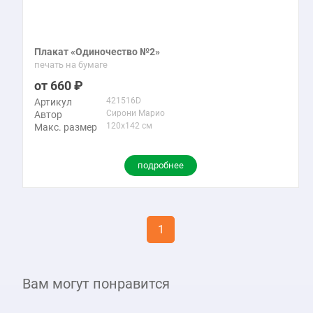
Плакат «Одиночество №2»
печать на бумаге
660
421516D
Артикул
Сирони Марио
Автор
120x142 см
Макс. размер
подробнее
1
Вам могут понравится