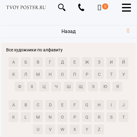
0
Назад
Все художники по алфавиту
А
Б
В
Г
Д
Е
Ж
З
И
Й
К
Л
М
Н
О
П
Р
С
Т
У
Ф
Х
Ц
Ч
Ш
Щ
Э
Ю
Я
A
B
C
D
E
F
G
H
I
J
K
L
M
N
O
P
Q
R
S
T
U
V
W
X
Y
Z