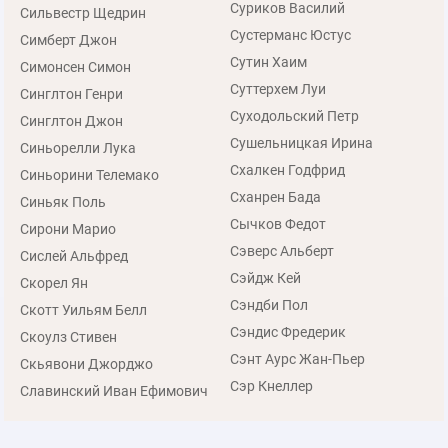
Суриков Василий
Сильвестр Щедрин
Сустерманс Юстус
Симберт Джон
Сутин Хаим
Симонсен Симон
Суттерхем Луи
Синглтон Генри
Суходольский Петр
Синглтон Джон
Сушельницкая Ирина
Синьорелли Лука
Схалкен Годфрид
Синьорини Телемако
Сханрен Бада
Синьяк Поль
Сычков Федот
Сирони Марио
Сэверс Альберт
Сислей Альфред
Сэйдж Кей
Скорел Ян
Сэндби Пол
Скотт Уильям Белл
Сэндис Фредерик
Скоулз Стивен
Сэнт Аурс Жан-Пьер
Скьявони Джорджо
Сэр Кнеллер
Славинский Иван Ефимович