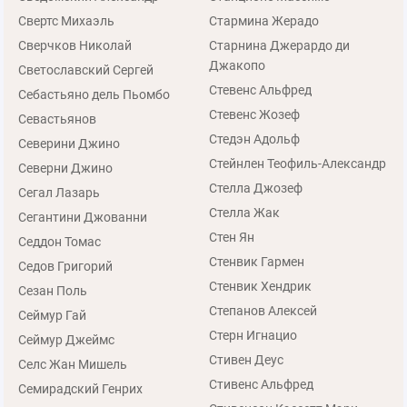
Свертс Михаэль
Стармина Жерадо
Сверчков Николай
Старнина Джерардо ди
Джакопо
Светославский Сергей
Стевенс Альфред
Себастьяно дель Пьомбо
Стевенс Жозеф
Севастьянов
Стедэн Адольф
Северини Джино
Стейнлен Теофиль-Александр
Северни Джино
Стелла Джозеф
Сегал Лазарь
Стелла Жак
Сегантини Джованни
Стен Ян
Седдон Томас
Стенвик Гармен
Седов Григорий
Стенвик Хендрик
Сезан Поль
Степанов Алексей
Сеймур Гай
Стерн Игнацио
Сеймур Джеймс
Стивен Деус
Селс Жан Мишель
Стивенс Альфред
Семирадский Генрих