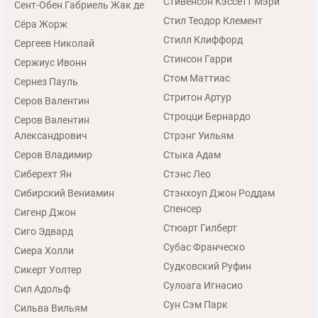
Стивенсон Кэссетт Мэри
Сент-Обен Габриель Жак де
Стил Теодор Клемент
Сёра Жорж
Стилл Клиффорд
Сергеев Николай
Стинсон Гарри
Сержиус Ивонн
Стом Маттиас
Сернез Пауль
Стритон Артур
Серов Валентин
Строцци Бернардо
Серов Валентин
Александрович
Стрэнг Уильям
Серов Владимир
Стыка Адам
Сиберехт Ян
Стэнс Лео
Сибирский Вениамин
Стэнхоуп Джон Роддам
Спенсер
Сигенр Джон
Стюарт Гилберт
Сиго Эдвард
Субас Франческо
Сиера Холли
Судковский Руфин
Сикерт Уолтер
Сулоага Игнасио
Сил Адольф
Сун Сэм Парк
Сильва Вильям