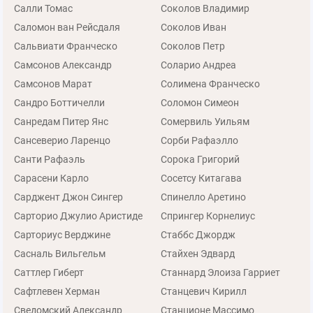
Салли Томас
Соколов Владимир
Саломон ван Рейсдаля
Соколов Иван
Сальвиати Франческо
Соколов Петр
Самсонов Александр
Соларио Андреа
Самсонов Марат
Солимена Франческо
Сандро Боттичелли
Соломон Симеон
Санредам Питер Янс
Сомервиль Уильям
Сансеверио Ларенцо
Сорби Рафаэлло
Санти Рафаэль
Сорока Григорий
Сарасени Карло
Сосетсу Китагава
Сарджент Джон Сингер
Спинелло Аретино
Сарторио Джулио Аристиде
Спрингер Корнелиус
Сарториус Верджине
Стаббс Джордж
Сасналь Вильгельм
Стайхен Эдвард
Саттлер Гиберт
Станнард Элоиза Гарриет
Сафтлевен Херман
Станцевич Кирилл
Сведомский Александр
Станционе Массимо