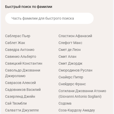
Быстрый поиск по фамилии
Саблерас Пьер
Сластион Афанасий
Саблет Жак
Слефогт Макс
Саведра Антонио
Смет де Леон
Савинио Альберто
Смит Алан
Савицкий Константин
Смит Джордж
Савольдо Джованни
Смородинов Руслан
Джироламо
Снайерс Питер
Саврасов Алексей
Снейдерс Франс
Садовников Василий
Согилани Джованни Атонио
Сазерленд Джейн
(Giovanni Antonio Sogliani)
Сай Твомбли
Содома
Салватти Джузеппе
Соза-Кардозу Амадеу