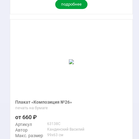
подробнее
Плакат «Композиция №26»
печать на бумаге
660
63138C
Артикул
Кандинский Василий
Автор
99x63 см
Макс. размер