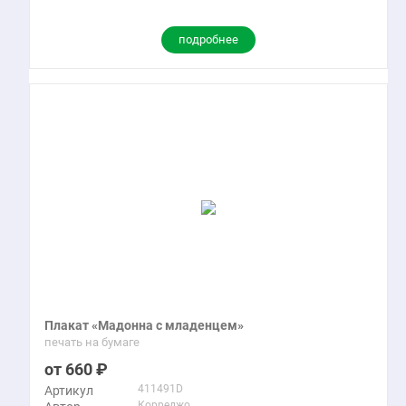
подробнее
Плакат «Мадонна с младенцем»
печать на бумаге
660
411491D
Артикул
Корреджо