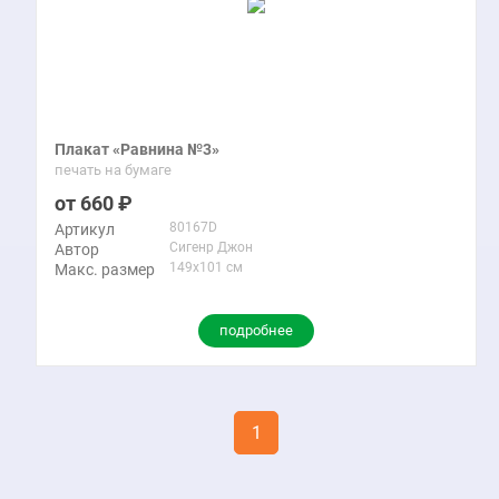
Плакат «Равнина №3»
печать на бумаге
660
80167D
Артикул
Сигенр Джон
Автор
149x101 см
Макс. размер
подробнее
1