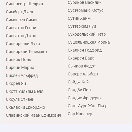
Суриков Василий
Сильвестр Щедрин
Сустерманс Юстус
Симберт Джон
Сутин Хаим
Симонсен Симон
Суттерхем Луи
Синглтон Генри
Суходольский Петр
Синглтон Джон
Сушельницкая Ирина
Синьорелли Лука
Схалкен Годфрид
Синьорини Телемако
Сханрен Бада
Синьяк Поль
Сычков Федот
Сирони Марио
Сэверс Альберт
Сислей Альфред
Сэйдж Кей
Скорел Ян
Сэндби Пол
Скотт Уильям Белл
Сэндис Фредерик
Скоулз Стивен
Сэнт Аурс Жан-Пьер
Скьявони Джорджо
Сэр Кнеллер
Славинский Иван Ефимович