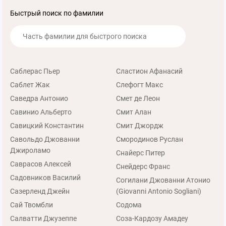
Быстрый поиск по фамилии
Саблерас Пьер
Сластион Афанасий
Саблет Жак
Слефогт Макс
Саведра Антонио
Смет де Леон
Савинио Альберто
Смит Алан
Савицкий Константин
Смит Джордж
Савольдо Джованни
Смородинов Руслан
Джироламо
Снайерс Питер
Саврасов Алексей
Снейдерс Франс
Садовников Василий
Согилани Джованни Атонио
Сазерленд Джейн
(Giovanni Antonio Sogliani)
Сай Твомбли
Содома
Салватти Джузеппе
Соза-Кардозу Амадеу