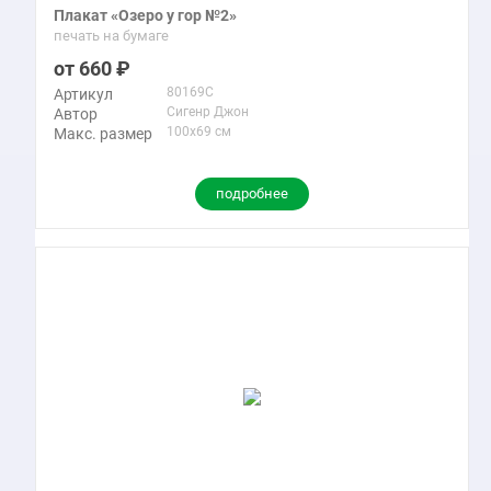
Плакат «Озеро у гор №2»
печать на бумаге
660
80169C
Артикул
Сигенр Джон
Автор
100x69 см
Макс. размер
подробнее