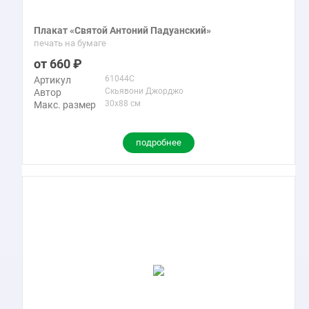
Плакат «Святой Антоний Падуанский»
печать на бумаге
660
61044C
Артикул
Скьявони Джорджо
Автор
30x88 см
Макс. размер
подробнее