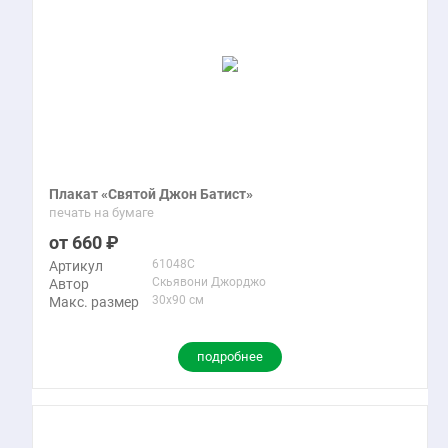
Плакат «Святой Джон Батист»
печать на бумаге
660
61048C
Артикул
Скьявони Джорджо
Автор
30x90 см
Макс. размер
подробнее