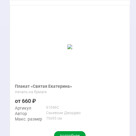
Плакат «Святая Екатерина»
печать на бумаге
660
61046C
Артикул
Скьявони Джорджо
Автор
70x95 см
Макс. размер
подробнее