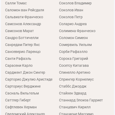
Салли Томас
Соколов Владимир
Саломон ван Рейсдаля
Соколов Иван
Сальвиати Франческо
Соколов Петр
Самсонов Александр
Соларио Андреа
Самсонов Марат
Солимена Франческо
Сандро Боттичелли
Соломон Симеон
Санредам Питер Янс
Сомервиль Уильям
Сансеверио Ларенцо
Сорби Рафаэлло
Санти Рафаэль
Сорока Григорий
Сарасени Карло
Сосетсу Китагава
Сарджент Джон Сингер
Спинелло Аретино
Сарторио Джулио Аристиде
Спрингер Корнелиус
Сарториус Верджине
Стаббс Джордж
Сасналь Вильгельм
Стайхен Эдвард
Саттлер Гиберт
Станнард Элоиза Гарриет
Сафтлевен Херман
Станцевич Кирилл
Сведомский Александр
Станционе Массимо