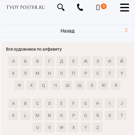
0
Назад
Все художники по алфавиту
А
Б
В
Г
Д
Е
Ж
З
И
Й
К
Л
М
Н
О
П
Р
С
Т
У
Ф
Х
Ц
Ч
Ш
Щ
Э
Ю
Я
A
B
C
D
E
F
G
H
I
J
K
L
M
N
O
P
Q
R
S
T
U
V
W
X
Y
Z