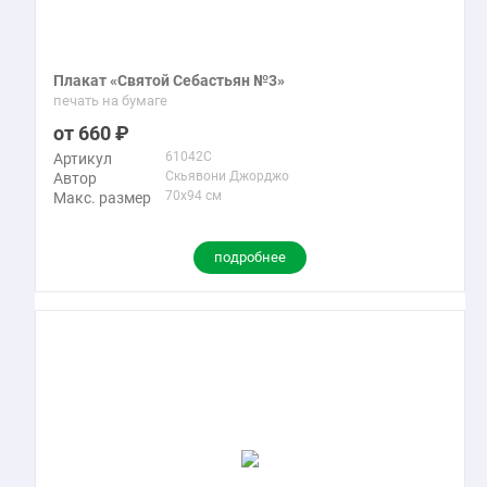
Плакат «Святой Себастьян №3»
печать на бумаге
660
61042C
Артикул
Скьявони Джорджо
Автор
70x94 см
Макс. размер
подробнее