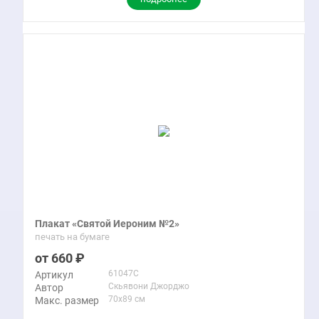
Плакат «Святой Иероним №2»
печать на бумаге
660
61047C
Артикул
Скьявони Джорджо
Автор
70x89 см
Макс. размер