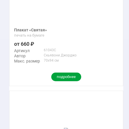
Плакат «Святая»
печать на бумаге
660
61043C
Артикул
Скьявони Джорджо
Автор
70x94 см
Макс. размер
подробнее