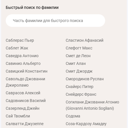
Быстрый поиск по фамилии
Саблерас Пьер
Сластион Афанасий
Саблет Жак
Слефогт Макс
Саведра Антонио
Смет де Леон
Савинио Альберто
Смит Алан
Савицкий Константин
Смит Джордж
Савольдо Джованни
Смородинов Руслан
Джироламо
Снайерс Питер
Саврасов Алексей
Снейдерс Франс
Садовников Василий
Согилани Джованни Атонио
Сазерленд Джейн
(Giovanni Antonio Sogliani)
Сай Твомбли
Содома
Салватти Джузеппе
Соза-Кардозу Амадеу