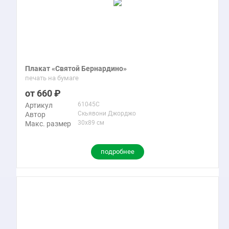
Плакат «Святой Бернардино»
печать на бумаге
660
61045C
Артикул
Скьявони Джорджо
Автор
30x89 см
Макс. размер
подробнее