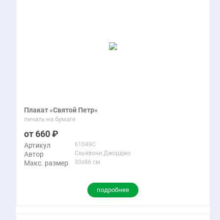
Плакат «Святой Петр»
печать на бумаге
660
61049C
Артикул
Скьявони Джорджо
Автор
30x86 см
Макс. размер
подробнее