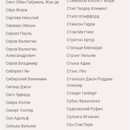
Стивенсон Кэссетт Мэри
Сент-Обен Габриель Жак де
Стил Теодор Клемент
Сёра Жорж
Стилл Клиффорд
Сергеев Николай
Стинсон Гарри
Сержиус Ивонн
Стом Маттиас
Сернез Пауль
Стритон Артур
Серов Валентин
Строцци Бернардо
Серов Валентин
Александрович
Стрэнг Уильям
Серов Владимир
Стыка Адам
Сиберехт Ян
Стэнс Лео
Сибирский Вениамин
Стэнхоуп Джон Роддам
Спенсер
Сигенр Джон
Стюарт Гилберт
Сиго Эдвард
Субас Франческо
Сиера Холли
Судковский Руфин
Сикерт Уолтер
Сулоага Игнасио
Сил Адольф
Сун Сэм Парк
Сильва Вильям