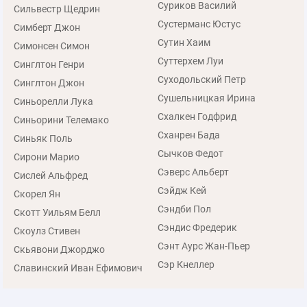
Суриков Василий
Сильвестр Щедрин
Сустерманс Юстус
Симберт Джон
Сутин Хаим
Симонсен Симон
Суттерхем Луи
Синглтон Генри
Суходольский Петр
Синглтон Джон
Сушельницкая Ирина
Синьорелли Лука
Схалкен Годфрид
Синьорини Телемако
Сханрен Бада
Синьяк Поль
Сычков Федот
Сирони Марио
Сэверс Альберт
Сислей Альфред
Сэйдж Кей
Скорел Ян
Сэндби Пол
Скотт Уильям Белл
Сэндис Фредерик
Скоулз Стивен
Сэнт Аурс Жан-Пьер
Скьявони Джорджо
Сэр Кнеллер
Славинский Иван Ефимович