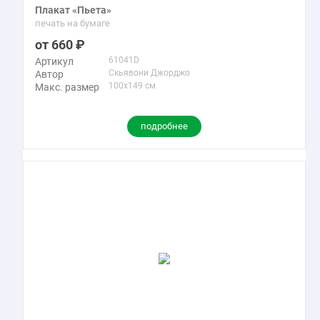
Плакат «Пьета»
печать на бумаге
660
61041D
Артикул
Скьявони Джорджо
Автор
100x149 см
Макс. размер
подробнее