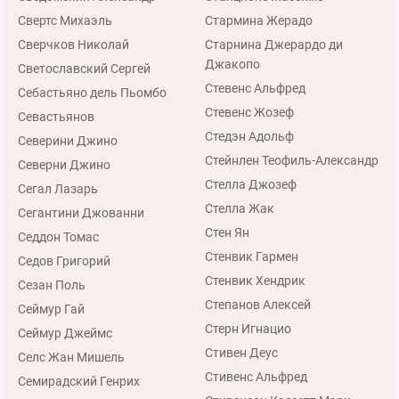
Свертс Михаэль
Стармина Жерадо
Сверчков Николай
Старнина Джерардо ди
Джакопо
Светославский Сергей
Стевенс Альфред
Себастьяно дель Пьомбо
Стевенс Жозеф
Севастьянов
Стедэн Адольф
Северини Джино
Стейнлен Теофиль-Александр
Северни Джино
Стелла Джозеф
Сегал Лазарь
Стелла Жак
Сегантини Джованни
Стен Ян
Седдон Томас
Стенвик Гармен
Седов Григорий
Стенвик Хендрик
Сезан Поль
Степанов Алексей
Сеймур Гай
Стерн Игнацио
Сеймур Джеймс
Стивен Деус
Селс Жан Мишель
Стивенс Альфред
Семирадский Генрих