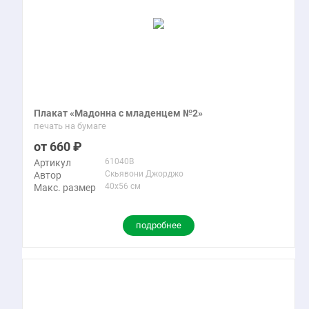
Плакат «Мадонна с младенцем №2»
печать на бумаге
660
61040B
Артикул
Скьявони Джорджо
Автор
40x56 см
Макс. размер
подробнее