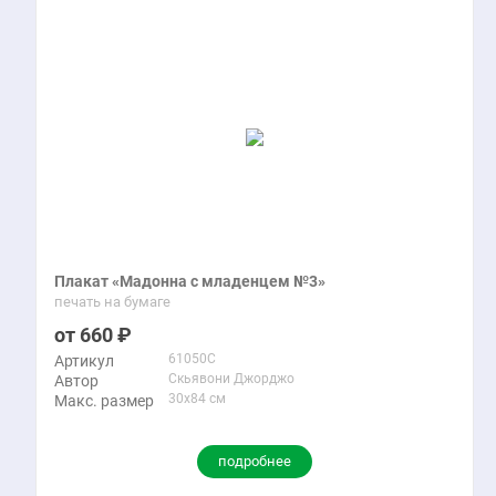
Плакат «Мадонна с младенцем №3»
печать на бумаге
660
61050C
Артикул
Скьявони Джорджо
Автор
30x84 см
Макс. размер
подробнее