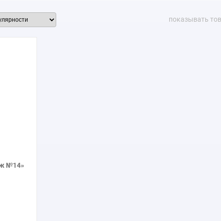
показывать то
аж №14»