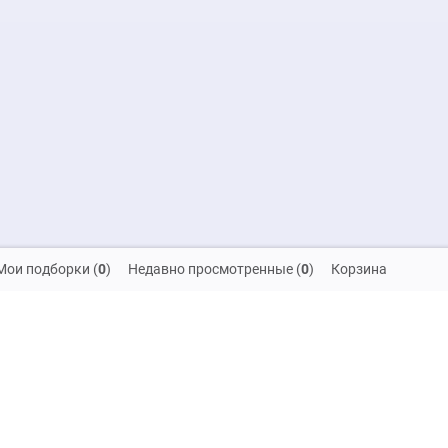
Мои подборки
(
0
)
Недавно просмотренные
(
0
)
Корзина
скидок и распродаж!
на обработку своих персональных данных