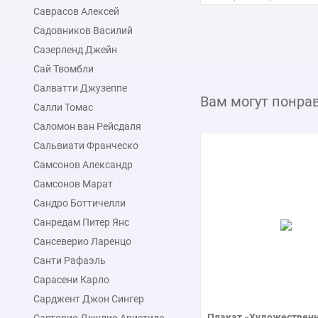
Макс. размер
Саврасов Алексей
150x122 см
Садовников Василий
Сазерленд Джейн
подробнее
Сай Твомбли
Салватти Джузеппе
Вам могут понра
Салли Томас
Саломон ван Рейсдаля
Сальвиати Франческо
Самсонов Александр
Самсонов Марат
Сандро Боттичелли
Санредам Питер Янс
Сансеверио Ларенцо
Санти Рафаэль
Сарасени Карло
Сарджент Джон Сингер
Плакат «Художественн