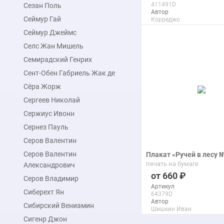
411491D
Сезан Поль
Автор
Сеймур Гай
Корреджо
Макс. размер
Сеймур Джеймс
110x142 см
Селс Жан Мишель
Семирадский Генрих
подробнее
Сент-Обен Габриель Жак де
Сёра Жорж
Сергеев Николай
Сержиус Ивонн
Сернез Пауль
Серов Валентин
Серов Валентин
Плакат «Ручей в лесу 
печать на бумаге
Александрович
660
Серов Владимир
Артикул
Сиберехт Ян
64379D
Автор
Сибирский Вениамин
Шишкин Иван
Макс. размер
Сигенр Джон