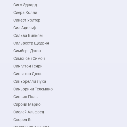
90x137 см
Сиго Эдвард
Сиера Холли
подробнее
Сикерт Уолтер
Сил Адольф
Сильва Вильям
Сильвестр Щедрин
Симберт Джон
Симонсен Симон
Синглтон Генри
Синглтон Джон
Синьорелли Лука
Синьорини Телемако
Синьяк Поль
Сирони Марио
Сислей Альфред
Скорел Ян