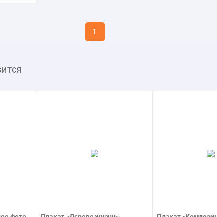
1
вится
ое фото
Плакат «Дерево жизни»
Плакат «Компози