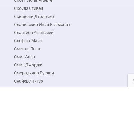
Скотт Уильям Белл
Скоулз Стивен
Скьявони Джорджо
Славинский Иван Ефимович
Сластион Афанасий
Слефогт Макс
Смет де Леон
Смит Алан
Смит Джордж
Смородинов Руслан
Снайерс Питер
Снейдерс Франс
Согилани Джованни Атонио
(Giovanni Antonio Sogliani)
Будь в курсе новых акций 
Содома
Соза-Кардозу Амадеу
Нажимая на кнопку подписаться, вы даете
согласие 
Соколов Владимир