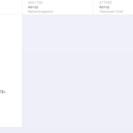
400170D
47749D
Автор
Автор
Микеланджело
Тимошин Олег
Макс. размер
Макс. размер
90x138 см
150x116 см
подробнее
подроб
№2»