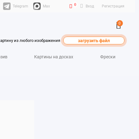
0
Telegram
Max
Вход
Регистрация
0
картину из любого изображения
загрузить файл
зив
Картины на досках
Фрески