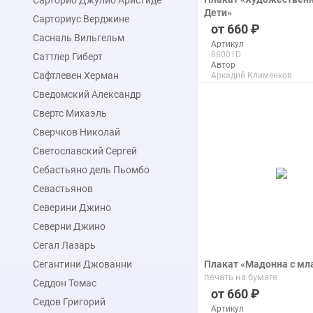
Сарторио Джулио Аристиде
Дети»
Сарториус Верджине
печать на бумаге
660
Сасналь Вильгельм
Артикул
88001D
Саттлер Гиберт
Автор
Сафтлевен Херман
Аркадий Клименков
Макс. размер
Сведомский Александр
120x150 см
Свертс Михаэль
Сверчков Николай
подробнее
Светославский Сергей
Себастьяно дель Пьомбо
Севастьянов
Северини Джино
Северни Джино
Сегал Лазарь
Сегантини Джованни
Плакат «Мадонна с м
печать на бумаге
Седдон Томас
660
Седов Григорий
Артикул