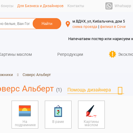
Whatsapp
и бонусы
Для Бизнеса и Дизайнеров
Контакты
м.ВДНХ, ул, Кибальчича, дом 5
схема проезда
|
филиал в Сочи
Напечатаем постер или нарисуем 
Картины маслом
Репродукции
Эксклю
ожники
Сэверс Альберт
эверс Альберт
(1)
Помощь дизайнера
На
В раме
Картины
подрамнике
маслом