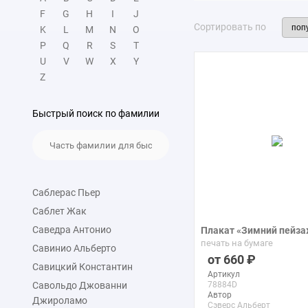
F
G
H
I
J
Сортировать по
K
L
M
N
O
P
Q
R
S
T
U
V
W
X
Y
Z
Быстрый поиск по фамилии
Саблерас Пьер
Саблет Жак
Саведра Антонио
Плакат «Зимний пейз
печать на бумаге
Савинио Альберто
660
Савицкий Константин
Артикул
Савольдо Джованни
78884D
Автор
Джироламо
Сэверс Альберт