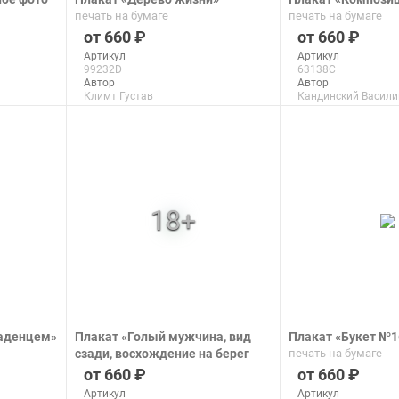
печать на бумаге
печать на бумаге
660
660
Артикул
Артикул
99232D
63138C
Автор
Автор
Климт Густав
Кандинский Васили
Макс. размер
Макс. размер
150x100 см
99x63 см
подробнее
подроб
ладенцем»
Плакат «Голый мужчина, вид
Плакат «Букет №1
сзади, восхождение на берег
печать на бумаге
реки после Микеланджело»
660
660
печать на бумаге
Артикул
Артикул