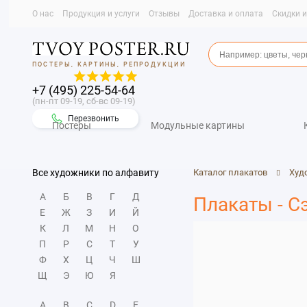
О нас
Продукция и услуги
Отзывы
Доставка и оплата
Скидки 
ПОСТЕРЫ, КАРТИНЫ, РЕПРОДУКЦИИ
+7 (495) 225-54-64
(пн-пт 09-19, сб-вс 09-19)
Перезвонить
Постеры
Модульные картины
Все художники по алфавиту
Каталог плакатов
Худ
А
Б
В
Г
Д
Плакаты - С
Е
Ж
З
И
Й
К
Л
М
Н
О
П
Р
С
Т
У
Ф
Х
Ц
Ч
Ш
Щ
Э
Ю
Я
A
B
C
D
E