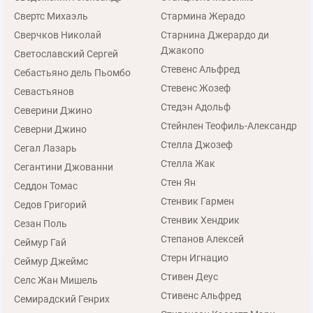
Свертс Михаэль
Стармина Жерадо
Сверчков Николай
Старнина Джерардо ди
Джакопо
Светославский Сергей
Стевенс Альфред
Себастьяно дель Пьомбо
Стевенс Жозеф
Севастьянов
Стедэн Адольф
Северини Джино
Стейнлен Теофиль-Александр
Северни Джино
Стелла Джозеф
Сегал Лазарь
Стелла Жак
Сегантини Джованни
Стен Ян
Седдон Томас
Стенвик Гармен
Седов Григорий
Стенвик Хендрик
Сезан Поль
Степанов Алексей
Сеймур Гай
Стерн Игнацио
Сеймур Джеймс
Стивен Деус
Селс Жан Мишель
Стивенс Альфред
Семирадский Генрих