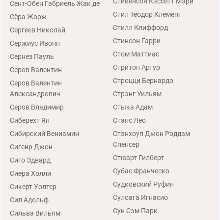
Стивенсон Кэссетт Мэри
Сент-Обен Габриель Жак де
Стил Теодор Клемент
Сёра Жорж
Стилл Клиффорд
Сергеев Николай
Стинсон Гарри
Сержиус Ивонн
Стом Маттиас
Сернез Пауль
Стритон Артур
Серов Валентин
Строцци Бернардо
Серов Валентин
Александрович
Стрэнг Уильям
Серов Владимир
Стыка Адам
Сиберехт Ян
Стэнс Лео
Сибирский Вениамин
Стэнхоуп Джон Роддам
Спенсер
Сигенр Джон
Стюарт Гилберт
Сиго Эдвард
Субас Франческо
Сиера Холли
Судковский Руфин
Сикерт Уолтер
Сулоага Игнасио
Сил Адольф
Сун Сэм Парк
Сильва Вильям