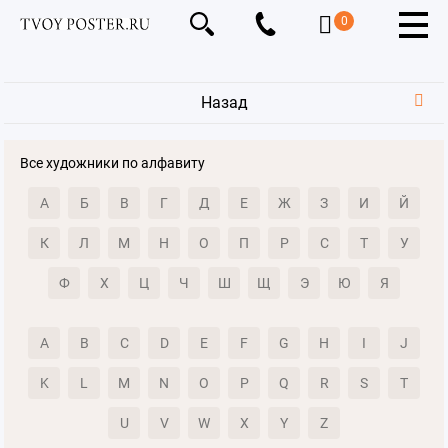
0
Назад
Все художники по алфавиту
А
Б
В
Г
Д
Е
Ж
З
И
Й
К
Л
М
Н
О
П
Р
С
Т
У
Ф
Х
Ц
Ч
Ш
Щ
Э
Ю
Я
A
B
C
D
E
F
G
H
I
J
K
L
M
N
O
P
Q
R
S
T
U
V
W
X
Y
Z