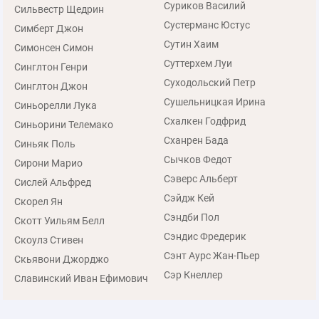
Суриков Василий
Сильвестр Щедрин
Сустерманс Юстус
Симберт Джон
Сутин Хаим
Симонсен Симон
Суттерхем Луи
Синглтон Генри
Суходольский Петр
Синглтон Джон
Сушельницкая Ирина
Синьорелли Лука
Схалкен Годфрид
Синьорини Телемако
Сханрен Бада
Синьяк Поль
Сычков Федот
Сирони Марио
Сэверс Альберт
Сислей Альфред
Сэйдж Кей
Скорел Ян
Сэндби Пол
Скотт Уильям Белл
Сэндис Фредерик
Скоулз Стивен
Сэнт Аурс Жан-Пьер
Скьявони Джорджо
Сэр Кнеллер
Славинский Иван Ефимович