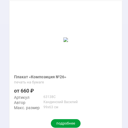
Плакат «Композиция №26»
печать на бумаге
660
63138C
Артикул
Кандинский Василий
Автор
99x63 см
Макс. размер
подробнее