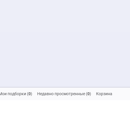
Мои подборки
(
0
)
Недавно просмотренные
(
0
)
Корзина
скидок и распродаж!