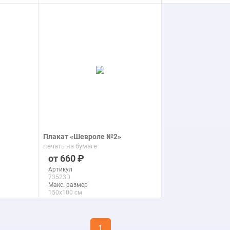
подробнее
подроб
Плакат «Шевроле №2»
печать на бумаге
660
Артикул
73523D
Макс. размер
150x100 см
подробнее
1