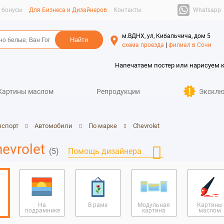
Whatsapp
и бонусы
Для Бизнеса и Дизайнеров
Контакты
м.ВДНХ, ул, Кибальчича, дом 5
схема проезда
|
филиал в Сочи
Напечатаем постер или нарисуем 
Картины маслом
Репродукции
Эксклю
нспорт
Автомобили
По марке
Chevrolet
evrolet
(5)
Помощь дизайнера
На
В раме
Модульная
Картины
подрамнике
картина
маслом