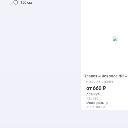
150 см
подробнее
Плакат «Шевроле №1»
печать на бумаге
660
Артикул
73518D
Макс. размер
150x100 см
подробнее