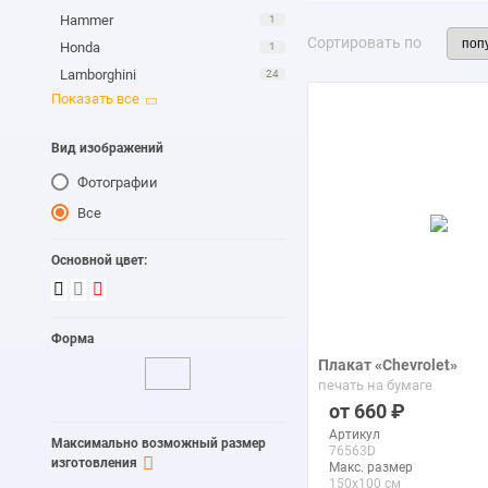
Hammer
1
Сортировать по
Honda
1
Lamborghini
24
Mercedes
3
Mitsubishi
1
Вид изображений
Mustang
2
Фотографии
Nissan
3
Porsche
2
Все
Rolls-Royce
3
Основной цвет:
Форма
Плакат «Chevrolet»
печать на бумаге
660
Артикул
Максимально возможный размер
76563D
изготовления
Макс. размер
150x100 см