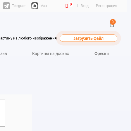
0
Telegram
Max
Вход
Регистрация
0
картину из любого изображения
загрузить файл
зив
Картины на досках
Фрески