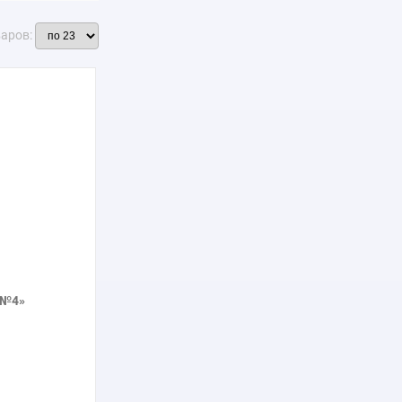
варов:
 №4»