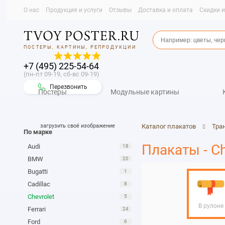
О нас
Продукция и услуги
Отзывы
Доставка и оплата
Скидки 
ПОСТЕРЫ, КАРТИНЫ, РЕПРОДУКЦИИ
+7 (495) 225-54-64
(пн-пт 09-19, сб-вс 09-19)
Перезвонить
Постеры
Модульные картины
загрузить своё изображение
Каталог плакатов
Тра
По марке
Плакаты - Ch
Audi
18
BMW
20
Bugatti
1
Cadillac
8
Chevrolet
5
В рулоне
Ferrari
24
Ford
6