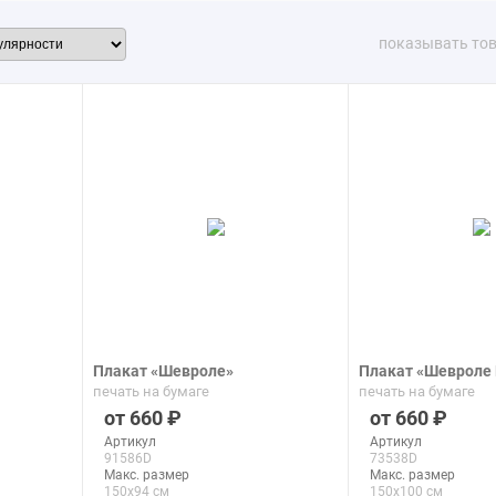
показывать то
Плакат «Шевроле»
Плакат «Шевроле
печать на бумаге
печать на бумаге
660
660
Артикул
Артикул
91586D
73538D
Макс. размер
Макс. размер
150x94 см
150x100 см